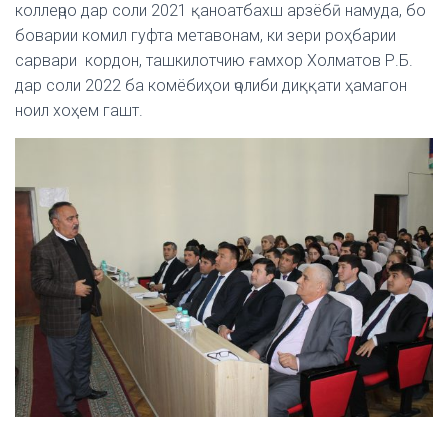
коллеҷро дар соли 2021 қаноатбахш арзёбӣ намуда, бо
боварии комил гуфта метавонам, ки зери роҳбарии
сарвари кордон, ташкилотчию ғамхор Холматов Р.Б.
дар соли 2022 ба комёбиҳои ҷолиби диққати ҳамагон
ноил хоҳем гашт.