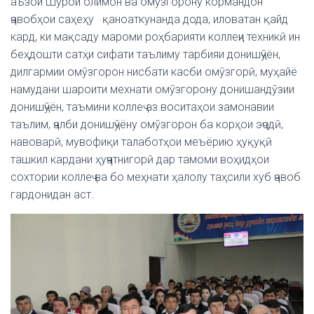
аъзои Шӯрои олимон ва омӯзгорону кормандон
ҷавобҳои саҳеҳу қаноаткунанда дода, иловатан қайд
кард, ки мақсаду мароми роҳбарияти коллеҷи техникӣ ин
беҳдошти сатҳи сифати таълиму тарбияи донишҷӯён,
дилгармии омӯзгорон нисбати касби омӯзгорӣ, муҳайё
намудани шароити мехнати омӯзгорону донишандӯзии
донишҷӯён, таъмини коллеҷ аз воситаҳои замонавии
таълим, ҷалби донишҷӯёну омӯзгорон ба корҳои эҷодӣ,
навоварӣ, мувофиқи талаботҳои меъёрию ҳуқуқӣ
ташкил кардани ҳуҷҷатнигорӣ дар тамоми воҳидҳои
сохтории коллеҷ ва бо меҳнати ҳалолу таҳсили хуб ҷавоб
гардонидан аст.