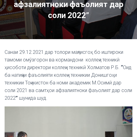
афзалиятноки фаъолият дар
соли 2022”
Санаи 29.12.2021 дар толори маҷлисгоҳ бо иштироки
тамоми омӯзгорон ва кормандони коллеҷи техникӣ
ҳисоботи директори коллеҷи техникӣ Холматов Р.Б.
“
Оид
ба натиҷаи фаъолияти коллеҷи техникии Донишгоҳи
техникии Тоҷикистон ба номи академик М.Осимӣ дар
соли 2021 ва самтҳои афзалиятноки фаъолият дар соли
2022
”
шунида шуд.