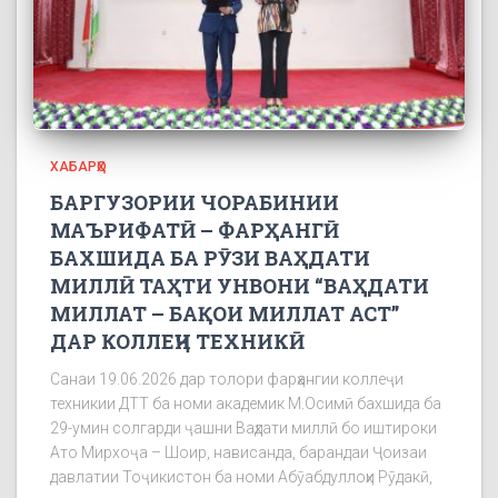
ХАБАРҲО
БАРГУЗОРИИ ЧОРАБИНИИ
МАЪРИФАТӢ – ФАРҲАНГӢ
БАХШИДА БА РӮЗИ ВАҲДАТИ
МИЛЛӢ ТАҲТИ УНВОНИ “ВАҲДАТИ
МИЛЛАТ – БАҚОИ МИЛЛАТ АСТ”
ДАР КОЛЛЕҶИ ТЕХНИКӢ
Санаи 19.06.2026 дар толори фарҳангии коллеҷи
техникии ДТТ ба номи академик М.Осимӣ бахшида ба
29-умин солгарди ҷашни Ваҳдати миллӣ бо иштироки
Ато Мирхоҷа – Шоир, нависанда, барандаи Ҷоизаи
давлатии Тоҷикистон ба номи Абӯабдуллоҳи Рӯдакӣ,