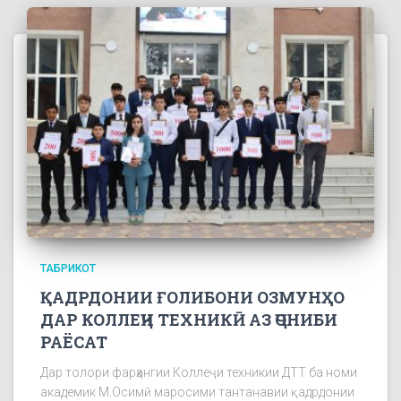
ТАБРИКОТ
ҚАДРДОНИИ ҒОЛИБОНИ ОЗМУНҲО
ДАР КОЛЛЕҶИ ТЕХНИКӢ АЗ ҶОНИБИ
РАЁСАТ
Дар толори фарҳангии Коллеҷи техникии ДТТ ба номи
академик М.Осимӣ маросими тантанавии қадрдонии