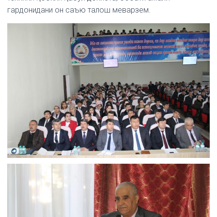
гардонидани он саъю талош меварзем.