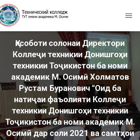
T
O
G
G
Ҳисоботи солонаи Директори
L
E
Коллеҷи техникии Донишгоҳи
N
A
техникии Тоҷикистон ба номи
V
I
академик М. Осимӣ Холматов
G
Рустам Буранович “Оид ба
A
T
натиҷаи фаъолияти Коллеҷи
I
O
техникии Донишгоҳи техникии
N
Тоҷикистон ба номи академик М.
Осимӣ дар соли 2021 ва самтҳои