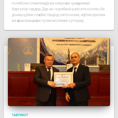
ғолибони олимпиада ва озмунҳои ҷумҳуриявӣ
баргузор гардид. Дар ин чорабинӣ раёсати коллеҷ ба
донишҷӯёни соҳибистеъдод сипоснома, ифтихорнома
ва ҳавасмандиҳои пулии молиявӣ супорид.
ТАБРИКОТ