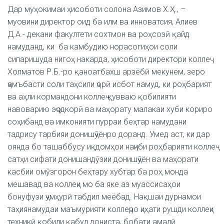
Дар муҳокимаи ҳисоботи солона Азимов Х.Ҳ., –
муовини директор оид ба илм ва инноватсия, Алиев
Д.А.- декани факултети сохтмон ва роҳсозӣ қайд
намуданд, ки ба камбудию норасогиҳои соли
сипаришуда нигоҳ накарда, ҳисоботи директори коллеҷ
Холматов Р.Б.-ро қаноатбахш арзёбӣ мекунем, зеро
ҷамъбасти соли таҳсили ҷорӣ исбот намуд, ки роҳбарият
ва аҳли кормандони коллеҷ қувваю қобилияти
навоварию эҷодкорӣ ва маҳорату малакаи хуби кориро
соҳибанд ва имконияти пурраи беҳтар намудани
тадрису тарбияи донишҷӯёнро доранд. Умед аст, ки дар
оянда бо ташаббусу иқдомҳои наҷиби роҳбарияти коллеҷ
сатҳи сифати донишандӯзии донишҷӯён ва маҳорати
касбии омӯзгорон беҳтару хубтар ба роҳ монда
мешавад ва коллеҷи мо ба яке аз муассисаҳои
бонуфузи ҷумҳурӣ табдил меёбад. Нақшаи дурнамои
таҳиянамудаи маъмурияти коллеҷро ҷиҳати рушди коллеҷи
техникӣ қобили қабул дониста, бобати амалӣ