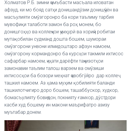
Холматов Р.Б. зимни ҷамъбасти масъала иловатан
афзуд, ки мо бояд сатҳи донишандӯзии донишҷӯён ва
масъулияти омӯзгоронро ба кори таълиму тарбия
мувофиқи талаботи замон ба роҳ монем, бо
донишгоҳҳо ва коллеҷҳои ҷумҳурӣ ва хориҷӣ робитаи
мутақобилан судманд дошта бошем, шумораи
омӯзгорони унвони илмидоштаро афзун намоем,
омӯзгорону кормандонро ба курсҳои такмили ихтисос
сафарбар намоем, ҷиҳати дарёфти таҷҳизотҳои
замонавии таълим талош варзем ва омӯзиши
ихтисосҳои ба бозори меҳнат ҷавобгӯйро дар коллеҷ
ташкил намоем. Аз ҳама муҳим қобилияти баланди
ташкилотчигиро доро бошем, ташаббускор, худкор,
бомасъулияту бовиҷдон, покнияту ғамхор, дӯстдори
касби худ бошему ин макони маърифатро азизу
муътабар донем.