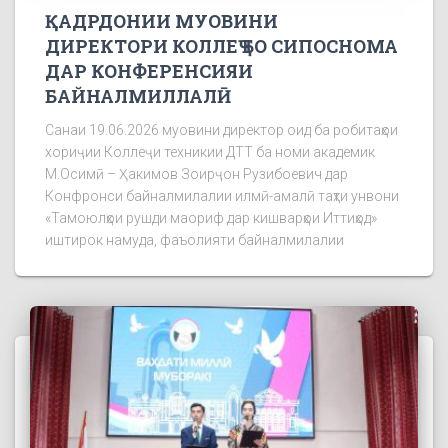
ҚАДРДОНИИ МУОВИНИ
ДИРЕКТОРИ КОЛЛЕҶ БО СИПОСНОМА
ДАР КОНФЕРЕНСИЯИ
БАЙНАЛМИЛЛАЛӢ
Санаи 19.06.2026 муовини директор оид ба робитаҳои
хориҷии Коллеҷи техникии ДТТ ба номи академик
М.Осимӣ – Ҳакимов Зоирҷон Рузибоевич дар
Конфронси байналмилалии илмӣ-амалӣ таҳти унвони
«Тамоюлҳои рушди маориф дар кишварҳои Иттиҳод»
иштирок намуда, фаъолияти байналмилалии