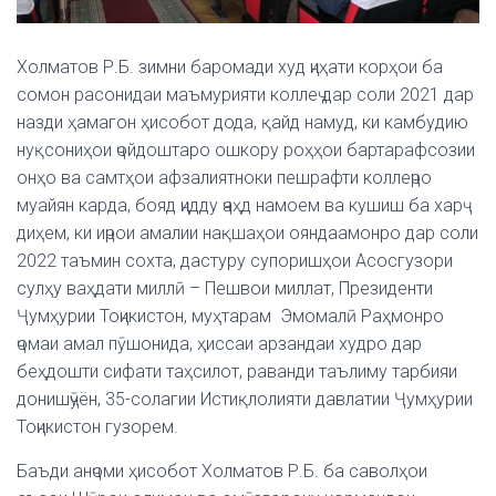
Холматов Р.Б. зимни баромади худ ҷиҳати корҳои ба
сомон расонидаи маъмурияти коллеҷ дар соли 2021 дар
назди ҳамагон ҳисобот дода, қайд намуд, ки камбудию
нуқсониҳои ҷойдоштаро ошкору роҳҳои бартарафсозии
онҳо ва самтҳои афзалиятноки пешрафти коллеҷро
муайян карда, бояд ҷидду ҷаҳд намоем ва кушиш ба харҷ
диҳем, ки иҷрои амалии нақшаҳои ояндаамонро дар соли
2022 таъмин сохта, дастуру супоришҳои Асосгузори
сулҳу ваҳдати миллӣ – Пешвои миллат, Президенти
Ҷумҳурии Тоҷикистон, муҳтарам Эмомалӣ Раҳмонро
ҷомаи амал пӯшонида, ҳиссаи арзандаи худро дар
беҳдошти сифати таҳсилот, раванди таълиму тарбияи
донишҷӯён, 35-солагии Истиқлолияти давлатии Ҷумҳурии
Тоҷикистон гузорем.
Баъди анҷоми ҳисобот Холматов Р.Б. ба саволҳои