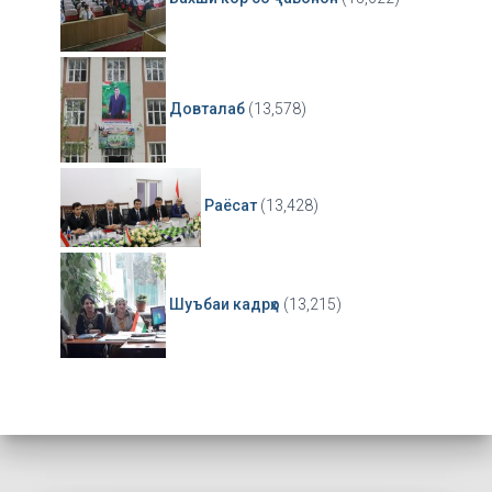
Довталаб
(13,578)
Раёсат
(13,428)
Шуъбаи кадрҳо
(13,215)