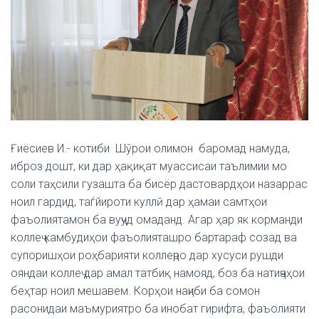
Ғиёсиев И.- котиби Шӯрои олимон баромад намуда,
иброз дошт, ки дар ҳақиқат муассисаи таълимии мо
соли таҳсили гузашта ба бисёр дастовардҳои назаррас
ноил гардид, таѓйироти куллӣ дар ҳамаи самтҳои
фаъолиятамон ба вуҷуд омаданд. Агар ҳар як корманди
коллеҷ камбудиҳои фаъолияташро бартараф созад ва
супоришҳои роҳбарияти коллеҷро дар хусуси рушди
ояндаи коллеҷ дар амал татбиқ намояд, боз ба натиҷаҳои
беҳтар ноил мешавем. Корҳои наҷиби ба сомон
расонидаи маъмуриятро ба инобат гирифта, фаъолияти