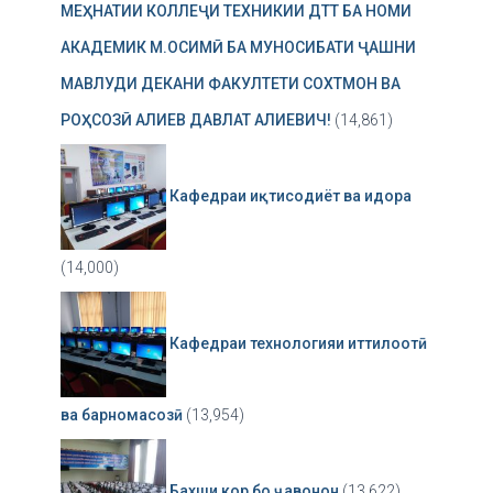
МЕҲНАТИИ КОЛЛЕҶИ ТЕХНИКИИ ДТТ БА НОМИ
АКАДЕМИК М.ОСИМӢ БА МУНОСИБАТИ ҶАШНИ
МАВЛУДИ ДЕКАНИ ФАКУЛТЕТИ СОХТМОН ВА
РОҲСОЗӢ АЛИЕВ ДАВЛАТ АЛИЕВИЧ!
(14,861)
Кафедраи иқтисодиёт ва идора
(14,000)
Кафедраи технологияи иттилоотӣ
ва барномасозӣ
(13,954)
Бахши кор бо ҷавонон
(13,622)