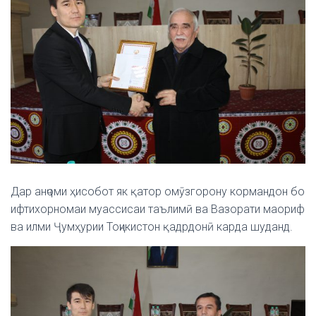
Дар анҷоми ҳисобот як қатор омӯзгорону кормандон бо
ифтихорномаи муассисаи таълимӣ ва Вазорати маориф
ва илми Ҷумҳурии Тоҷикистон қадрдонӣ карда шуданд.