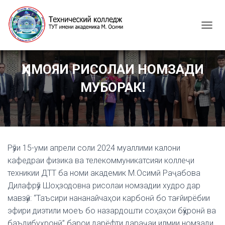
T
O
G
G
ҲИМОЯИ РИСОЛАИ НОМЗАДИ
L
E
МУБОРАК!
N
A
V
I
G
A
Рӯзи 15-уми апрели соли 2024 муаллими калони
T
I
кафедраи физика ва телекоммуникатсияи коллеҷи
O
техникии ДТТ ба номи академик М.Осимӣ Раҷабова
N
Дилафрӯз Шоҳзодовна рисолаи номзадии худро дар
мавзӯи: “Таъсири нананайчаҳои карбонӣ бо тағйирёбии
эфири диэтили моеъ бо назардошти соҳаҳои бӯҳронӣ ва
баъдибуҳронӣ” барои дарёфти дараҷаи илмии номзади