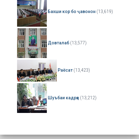
Бахши кор бо ҷавонон
(13,619)
Довталаб
(13,577)
Раёсат
(13,423)
Шуъбаи кадрҳо
(13,212)