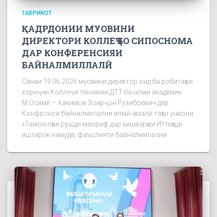
ТАБРИКОТ
ҚАДРДОНИИ МУОВИНИ
ДИРЕКТОРИ КОЛЛЕҶ БО СИПОСНОМА
ДАР КОНФЕРЕНСИЯИ
БАЙНАЛМИЛЛАЛӢ
Санаи 19.06.2026 муовини директор оид ба робитаҳои
хориҷии Коллеҷи техникии ДТТ ба номи академик
М.Осимӣ – Ҳакимов Зоирҷон Рузибоевич дар
Конфронси байналмилалии илмӣ-амалӣ таҳти унвони
«Тамоюлҳои рушди маориф дар кишварҳои Иттиҳод»
иштирок намуда, фаъолияти байналмилалии