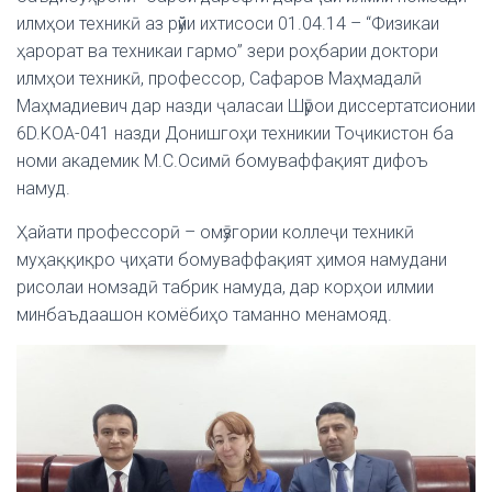
илмҳои техникӣ аз рӯйи ихтисоси 01.04.14 – “Физикаи
ҳарорат ва техникаи гармо” зери роҳбарии доктори
илмҳои техникӣ, профессор, Сафаров Маҳмадалӣ
Маҳмадиевич дар назди ҷаласаи Шӯрои диссертатсионии
6D.KOA-041 назди Донишгоҳи техникии Тоҷикистон ба
номи академик М.С.Осимӣ бомуваффақият дифоъ
намуд.
Ҳайати профессорӣ – омӯзгории коллеҷи техникӣ
муҳаққиқро ҷиҳати бомуваффақият ҳимоя намудани
рисолаи номзадӣ табрик намуда, дар корҳои илмии
минбаъдаашон комёбиҳо таманно менамояд.