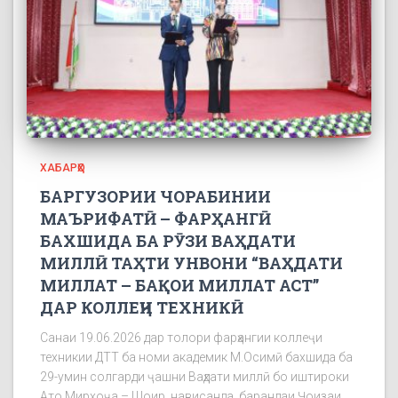
ХАБАРҲО
БАРГУЗОРИИ ЧОРАБИНИИ
МАЪРИФАТӢ – ФАРҲАНГӢ
БАХШИДА БА РӮЗИ ВАҲДАТИ
МИЛЛӢ ТАҲТИ УНВОНИ “ВАҲДАТИ
МИЛЛАТ – БАҚОИ МИЛЛАТ АСТ”
ДАР КОЛЛЕҶИ ТЕХНИКӢ
Санаи 19.06.2026 дар толори фарҳангии коллеҷи
техникии ДТТ ба номи академик М.Осимӣ бахшида ба
29-умин солгарди ҷашни Ваҳдати миллӣ бо иштироки
Ато Мирхоҷа – Шоир, нависанда, барандаи Ҷоизаи