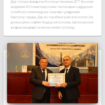
Дар толори фарҳангии Коллеҷи техникии ДТТ ба номи
академик М.Осимӣ маросими тантанавии қадрдонии
ғолибони олимпиада ва озмунҳои ҷумҳуриявӣ
баргузор гардид. Дар ин чорабинӣ раёсати коллеҷ ба
донишҷӯёни соҳибистеъдод сипоснома, ифтихорнома
ва ҳавасмандиҳои пулии молиявӣ супорид.