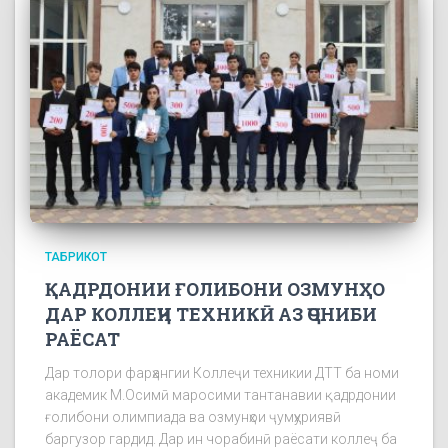
ТАБРИКОТ
ҚАДРДОНИИ ҒОЛИБОНИ ОЗМУНҲО
ДАР КОЛЛЕҶИ ТЕХНИКӢ АЗ ҶОНИБИ
РАЁСАТ
Дар толори фарҳангии Коллеҷи техникии ДТТ ба номи
академик М.Осимӣ маросими тантанавии қадрдонии
ғолибони олимпиада ва озмунҳои ҷумҳуриявӣ
баргузор гардид. Дар ин чорабинӣ раёсати коллеҷ ба