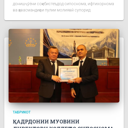
донишҷӯёни соҳибистеъдод сипоснома, ифтихорнома
ва ҳавасмандиҳои пулии молиявӣ супорид.
ТАБРИКОТ
ҚАДРДОНИИ МУОВИНИ