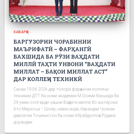
ХАБАРҲО
БАРГУЗОРИИ ЧОРАБИНИИ
МАЪРИФАТӢ – ФАРҲАНГӢ
БАХШИДА БА РӮЗИ ВАҲДАТИ
МИЛЛӢ ТАҲТИ УНВОНИ “ВАҲДАТИ
МИЛЛАТ – БАҚОИ МИЛЛАТ АСТ”
ДАР КОЛЛЕҶИ ТЕХНИКӢ
Санаи 19.06.2026 дар толори фарҳангии коллеҷи
техникии ДТТ ба номи академик М.Осимӣ бахшида ба
29-умин солгарди ҷашни Ваҳдати миллӣ бо иштироки
Ато Мирхоҷа – Шоир, нависанда, барандаи Ҷоизаи
давлатии Тоҷикистон ба номи Абӯабдуллоҳи Рӯдакӣ,
дорандаи