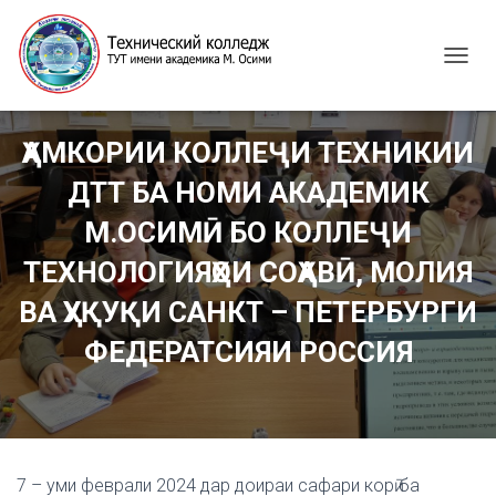
T
O
G
G
ҲАМКОРИИ КОЛЛЕҶИ ТЕХНИКИИ
L
E
ДТТ БА НОМИ АКАДЕМИК
N
A
М.ОСИМӢ БО КОЛЛЕҶИ
V
I
ТЕХНОЛОГИЯҲОИ СОҲАВӢ, МОЛИЯ
G
ВА ҲУҚУҚИ САНКТ – ПЕТЕРБУРГИ
A
T
ФЕДЕРАТСИЯИ РОССИЯ
I
O
N
7 – уми феврали 2024 дар доираи сафари корӣ ба