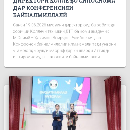
ДИРЕКТОРИ КОЛЛЕҶ БО СИПОСНОМА
ДАР КОНФЕРЕНСИЯИ
БАЙНАЛМИЛЛАЛӢ
Санаи 19.06.2026 муовини директор оид ба робитаҳои
хориҷии Коллеҷи техникии ДТТ ба номи академик
М.Осимӣ – Ҳакимов Зоирҷон Рузибоевич дар
Конфронси байналмилалии илмӣ-амалӣ таҳти унвони
«Тамоюлҳои рушди маориф дар кишварҳои Иттиҳод»
иштирок намуда, фаъолияти байналмилалии