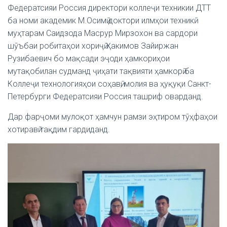
Федератсияи Россия директори коллеҷи техникии ДТТ
ба номи академик М.Осимӣ доктори илмҳои техникӣ
муҳтарам Саидзода Масрур Мирзохон ва сардори
шӯъбаи робитаҳои хориҷӣ Ҳакимов Зайиржан
Рузибаевич бо мақсади эҷоди ҳамкориҳои
мутақобилан судманд ҷиҳати тақвияти ҳамкорӣ ба
Коллеҷи технологияҳои соҳавӣ, молия ва ҳуқуқи Санкт-
Петербурги Федератсияи Россия ташриф оварданд.
Дар фарҷоми мулоқот ҳамчун рамзи эҳтиром тӯҳфаҳои
хотиравӣ тақдим гардиданд.