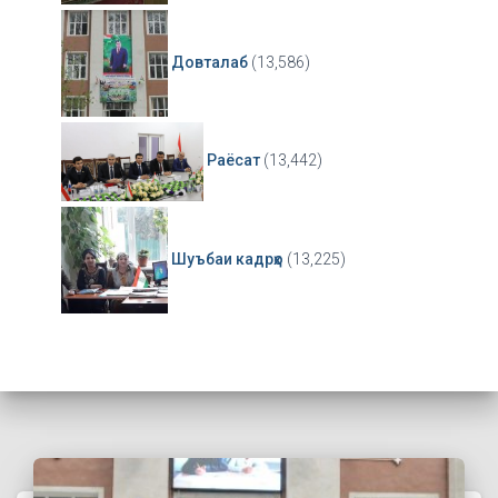
Довталаб
(13,586)
Раёсат
(13,442)
Шуъбаи кадрҳо
(13,225)