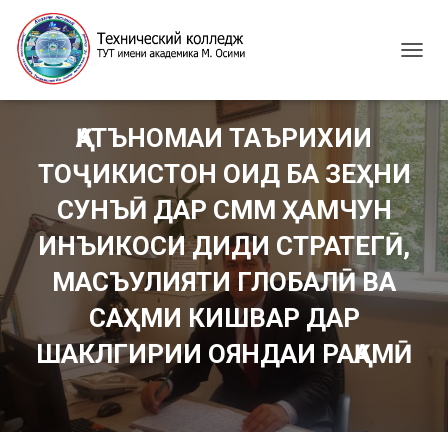
T
O
G
G
ҚАТЪНОМАИ ТАЪРИХИИ
L
E
ТОҶИКИСТОН ОИД БА ЗЕҲНИ
N
A
СУНЪӢ ДАР СММ ҲАМЧУН
V
I
ИНЪИКОСИ ДИДИ СТРАТЕГӢ,
G
МАСЪУЛИЯТИ ГЛОБАЛӢ ВА
A
T
САҲМИ КИШВАР ДАР
I
O
ШАКЛГИРИИ ОЯНДАИ РАҚАМӢ
N