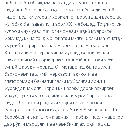
вобаста ба об, иқлим ва рушди устувор шинохта
шудааст, бо пешниҳоди қатънома оид ба зеҳни сунъӣ
нишон дод, ки сиёсати хориҷии он дорои диди васеъ ва
мутобиқ ба таҳаввулоти асри XXI мебошад. Тоҷикистон
худро ҳамчун узви фаъоли ҷомеаи ҷаҳонӣ муаррифӣ
мекунад, ки на танҳо манфиатҳои миллӣ, балки манфиатҳои
умумибашариро низ дар мадди аввал мегузорад.
Қатъномаи мазкур заминаи мусоид барои рушди
таҳқиқоти илмӣ ва ҳамкориҳои академӣ дар соҳаи зеҳни
сунъӣ фароҳам меорад. Он метавонад ба таъсиси
барномаҳои таълимӣ, марказҳои таҳқиқотӣ ва
платформаҳои байналмилалии мубодилаи дониш
мусоидат намояд. Барои кишварҳои дорои захираҳои
маҳдуд, чунин ҳамкориҳо имконияти муҳим барои ворид
шудан ба фазои рақамии ҷаҳонӣ ва истифодаи
самараноки технологияҳои нав ба ҳисоб мераванд. Дар
баробари ин, қатънома аҳамияти тарбияи насли ҷавонро
дар рӯҳияи масъулият ва ҷаҳонбинии ахлоқӣ таъкид