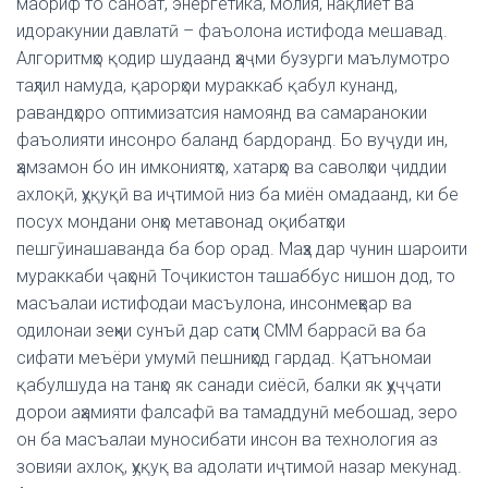
маориф то саноат, энергетика, молия, нақлиёт ва
идоракунии давлатӣ – фаъолона истифода мешавад.
Алгоритмҳо қодир шудаанд ҳаҷми бузурги маълумотро
таҳлил намуда, қарорҳои мураккаб қабул кунанд,
равандҳоро оптимизатсия намоянд ва самаранокии
фаъолияти инсонро баланд бардоранд. Бо вуҷуди ин,
ҳамзамон бо ин имкониятҳо, хатарҳо ва саволҳои ҷиддии
ахлоқӣ, ҳуқуқӣ ва иҷтимоӣ низ ба миён омадаанд, ки бе
посух мондани онҳо метавонад оқибатҳои
пешгӯинашаванда ба бор орад. Маҳз дар чунин шароити
мураккаби ҷаҳонӣ Тоҷикистон ташаббус нишон дод, то
масъалаи истифодаи масъулона, инсонмеҳвар ва
одилонаи зеҳни сунъӣ дар сатҳи СММ баррасӣ ва ба
сифати меъёри умумӣ пешниҳод гардад. Қатъномаи
қабулшуда на танҳо як санади сиёсӣ, балки як ҳуҷҷати
дорои аҳамияти фалсафӣ ва тамаддунӣ мебошад, зеро
он ба масъалаи муносибати инсон ва технология аз
зовияи ахлоқ, ҳуқуқ ва адолати иҷтимоӣ назар мекунад.