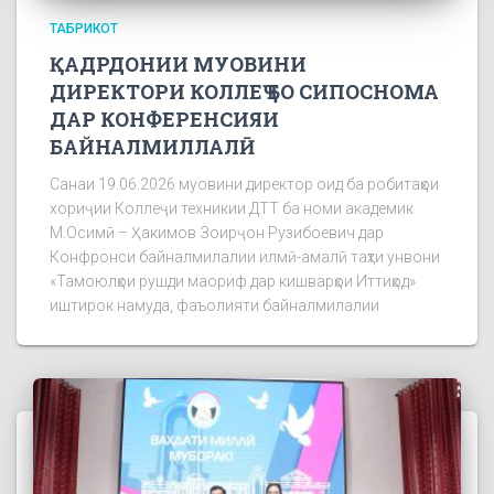
ТАБРИКОТ
ҚАДРДОНИИ МУОВИНИ
ДИРЕКТОРИ КОЛЛЕҶ БО СИПОСНОМА
ДАР КОНФЕРЕНСИЯИ
БАЙНАЛМИЛЛАЛӢ
Санаи 19.06.2026 муовини директор оид ба робитаҳои
хориҷии Коллеҷи техникии ДТТ ба номи академик
М.Осимӣ – Ҳакимов Зоирҷон Рузибоевич дар
Конфронси байналмилалии илмӣ-амалӣ таҳти унвони
«Тамоюлҳои рушди маориф дар кишварҳои Иттиҳод»
иштирок намуда, фаъолияти байналмилалии