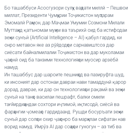
Бо ташаббуси Асосгузори сулҳу ваҳдати миллӣ – Пешвои
миллат, Президенти Ҷумҳурии Тоҷикистон муҳтарам
Эмомалӣ Раҳмон, дар Маҷмаи Умумии Созмони Милали
Муттаҳид қатъномаи муҳим ва таърихӣ оид ба истифодаи
зеҳни сунъӣ (Artificial Intelligence – AI) қабул гардид, ки
онро метавон яке аз рӯйдодҳои сарнавиштсоз дар
сиёсати байналмилалии Тоҷикистон ва дар муколамаи
ҷаҳонӣ оид ба танзими технологияҳои муосир арзёбӣ
намуд.
Ин ташаббус дар шароите пешниҳод ва пазируфта шуд,
ки инсоният дар остонаи давраи нави тамаддунӣ қарор
дорад, даврае, ки дар он технологияҳои рақамӣ ва зеҳни
сунъӣ на танҳо василаи пешрафт, балки омили
тағйирдиҳандаи сохтори иҷтимоӣ, иқтисодӣ, сиёсӣ ва
фарҳангии ҷомеаҳо гардидаанд. Рушди босуръати зеҳни
сунъӣ дар солҳои охир ҷаҳонро ба марҳилаи сифатан нав
ворид намуд. Имрӯз AI дар соҳаҳои гуногун – аз тиб ва