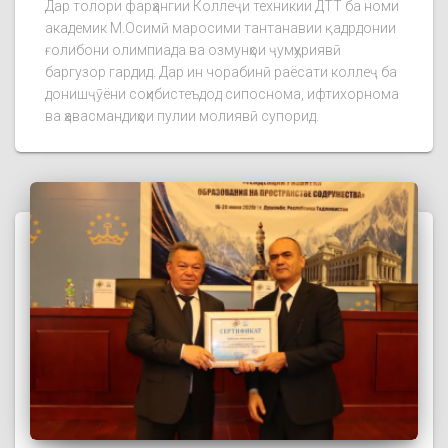
Дар толори фарҳангии Коллеҷи техникии ДТТ ба номи
академик М.Осимӣ маросими тантанавии қадрдонии
ғолибони олимпиада ва озмунҳои ҷумҳуриявӣ
баргузор гардид. Дар ин чорабинӣ раёсати коллеҷ ба
донишҷӯёни соҳибистеъдод сипоснома, ифтихорнома
ва ҳавасмандиҳои пулии молиявӣ супорид.