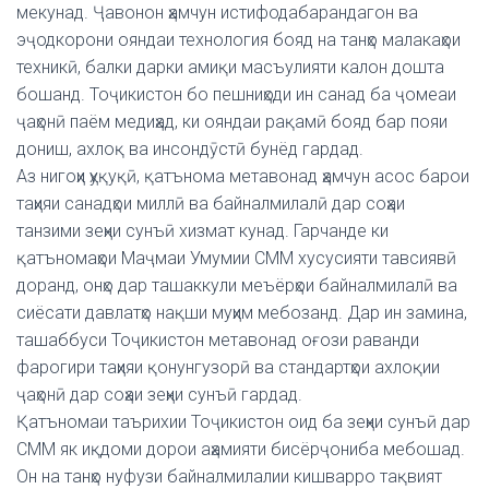
мекунад. Ҷавонон ҳамчун истифодабарандагон ва
эҷодкорони ояндаи технология бояд на танҳо малакаҳои
техникӣ, балки дарки амиқи масъулияти калон дошта
бошанд. Тоҷикистон бо пешниҳоди ин санад ба ҷомеаи
ҷаҳонӣ паём медиҳад, ки ояндаи рақамӣ бояд бар пояи
дониш, ахлоқ ва инсондӯстӣ бунёд гардад.
Аз нигоҳи ҳуқуқӣ, қатънома метавонад ҳамчун асос барои
таҳияи санадҳои миллӣ ва байналмилалӣ дар соҳаи
танзими зеҳни сунъӣ хизмат кунад. Гарчанде ки
қатъномаҳои Маҷмаи Умумии СММ хусусияти тавсиявӣ
доранд, онҳо дар ташаккули меъёрҳои байналмилалӣ ва
сиёсати давлатҳо нақши муҳим мебозанд. Дар ин замина,
ташаббуси Тоҷикистон метавонад оғози раванди
фарогири таҳияи қонунгузорӣ ва стандартҳои ахлоқии
ҷаҳонӣ дар соҳаи зеҳни сунъӣ гардад.
Қатъномаи таърихии Тоҷикистон оид ба зеҳни сунъӣ дар
СММ як иқдоми дорои аҳамияти бисёрҷониба мебошад.
Он на танҳо нуфузи байналмилалии кишварро тақвият