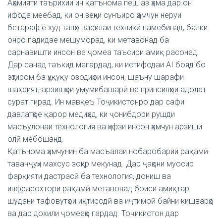
Аҳамияти таърихии ин қатънома пеш аз ҳама дар он
ифода меёбад, ки он зеҳни сунъиро ҳамчун неруи
бетараф ё худ танҳо василаи техникӣ намебинад, балки
онро падидае мешуморад, ки метавонад ба
сарнавишти инсон ва ҷомеа таъсири амиқ расонад.
Дар санад таъкид мегардад, ки истифодаи AI бояд бо
эҳтиром ба ҳуқуқу озодиҳои инсон, шаъну шарафи
шахсият, арзишҳои умумибашарӣ ва принсипҳои адолат
сурат гирад. Ин мавқеъ Тоҷикистонро дар сафи
давлатҳое қарор медиҳад, ки ҷонибдори рушди
масъулонаи технология ва ҳифзи инсон ҳамчун арзиши
олӣ мебошанд.
Қатънома ҳамчунин ба масъалаи нобаробарии рақамӣ
таваҷҷуҳи махсус зоҳир мекунад. Дар ҷаҳони муосир
фарқияти дастрасӣ ба технология, дониш ва
инфрасохтори рақамӣ метавонад боиси амиқтар
шудани тафовутҳои иқтисодӣ ва иҷтимоӣ байни кишварҳо
ва дар дохили ҷомеаҳо гардад. Тоҷикистон дар