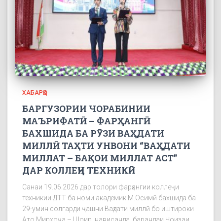
ХАБАРҲО
БАРГУЗОРИИ ЧОРАБИНИИ
МАЪРИФАТӢ – ФАРҲАНГӢ
БАХШИДА БА РӮЗИ ВАҲДАТИ
МИЛЛӢ ТАҲТИ УНВОНИ “ВАҲДАТИ
МИЛЛАТ – БАҚОИ МИЛЛАТ АСТ”
ДАР КОЛЛЕҶИ ТЕХНИКӢ
Санаи 19.06.2026 дар толори фарҳангии коллеҷи
техникии ДТТ ба номи академик М.Осимӣ бахшида ба
29-умин солгарди ҷашни Ваҳдати миллӣ бо иштироки
Ато Мирхоҷа – Шоир, нависанда, барандаи Ҷоизаи