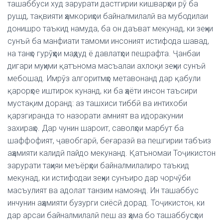
ташаббуси худ зарурати дастгирии кишварҳои рӯ ба
рушд, тақвияти ҳамкориҳои байналмилалӣ ва мубодилаи
донишро таъкид намуда, ба он даъват мекунад, ки зеҳни
сунъӣ ба манфиати тамоми инсоният истифода шавад,
на танҳо гурӯҳҳои маҳдуд ё давлатҳои пешрафта. Ҷанбаи
дигари муҳими қатънома масъалаи ахлоқи зеҳни сунъӣ
мебошад. Имрӯз алгоритмҳо метавонанд дар қабули
қарорҳое иштирок кунанд, ки ба ҳаёти инсон таъсири
мустақим доранд: аз ташхиси тиббӣ ва интихоби
қарзгиранда то назорати амният ва идоракунии
захираҳо. Дар чунин шароит, саволҳои марбут ба
шаффофият, ҷавобгарӣ, беғаразӣ ва пешгирии табъиз
аҳамияти калидӣ пайдо мекунанд. Қатъномаи Тоҷикистон
зарурати таҳияи меъёрҳои байналмилалиро таъкид
мекунад, ки истифодаи зеҳни сунъиро дар чорчӯби
масъулият ва адолат танзим намоянд. Ин ташаббус
инчунин аҳамияти бузурги сиёсӣ дорад. Тоҷикистон, ки
дар арсаи байналмилалӣ пеш аз ҳама бо ташаббусҳои