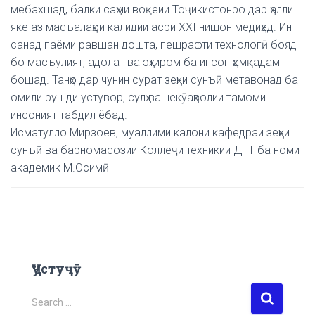
мебахшад, балки саҳми воқеии Тоҷикистонро дар ҳалли
яке аз масъалаҳои калидии асри XXI нишон медиҳад. Ин
санад паёми равшан дошта, пешрафти технологӣ бояд
бо масъулият, адолат ва эҳтиром ба инсон ҳамқадам
бошад. Танҳо дар чунин сурат зеҳни сунъӣ метавонад ба
омили рушди устувор, сулҳ ва некӯаҳволии тамоми
инсоният табдил ёбад.
Исматулло Мирзоев, муаллими калони кафедраи зеҳни
сунъӣ ва барномасозии Коллеҷи техникии ДТТ ба номи
академик М.Осимӣ
Ҷустуҷӯ
S
Search …
e