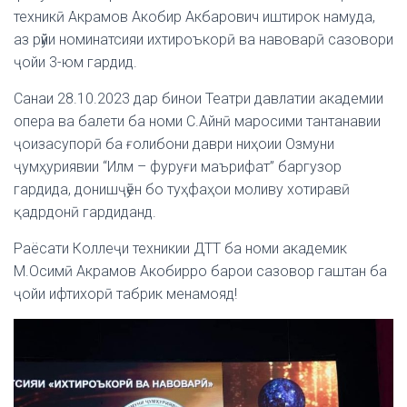
техникӣ Акрамов Акобир Акбарович иштирок намуда,
аз рӯйи номинатсияи ихтироъкорӣ ва навоварӣ сазовори
ҷойи 3-юм гардид.
Санаи 28.10.2023 дар бинои Театри давлатии академии
опера ва балети ба номи С.Айнӣ маросими тантанавии
ҷоизасупорӣ ба ғолибони даври ниҳоии Озмуни
ҷумҳуриявии “Илм – фуруғи маърифат” баргузор
гардида, донишҷӯён бо туҳфаҳои моливу хотиравӣ
қадрдонӣ гардиданд.
Раёсати Коллеҷи техникии ДТТ ба номи академик
М.Осимӣ Акрамов Акобирро барои сазовор гаштан ба
ҷойи ифтихорӣ табрик менамояд!