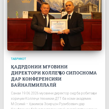
ТАБРИКОТ
ҚАДРДОНИИ МУОВИНИ
ДИРЕКТОРИ КОЛЛЕҶ БО СИПОСНОМА
ДАР КОНФЕРЕНСИЯИ
БАЙНАЛМИЛЛАЛӢ
Санаи 19.06.2026 муовини директор оид ба робитаҳои
хориҷии Коллеҷи техникии ДТТ ба номи академик
М.Осимӣ – Ҳакимов Зоирҷон Рузибоевич дар