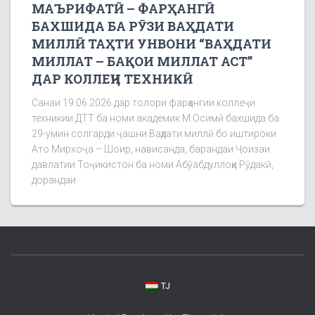
МАЪРИФАТӢ – ФАРҲАНГӢ
БАХШИДА БА РӮЗИ ВАҲДАТИ
МИЛЛӢ ТАҲТИ УНВОНИ “ВАҲДАТИ
МИЛЛАТ – БАҚОИ МИЛЛАТ АСТ”
ДАР КОЛЛЕҶИ ТЕХНИКӢ
Санаи 19.06.2026 дар толори фарҳангии коллеҷи
техникии ДТТ ба номи академик М.Осимӣ бахшида ба
29-умин солгарди ҷашни Ваҳдати миллӣ бо иштироки
Ато Мирхоҷа – Шоир, нависанда, барандаи Ҷоизаи
давлатии Тоҷикистон ба номи Абӯабдуллоҳи Рӯдакӣ,
дорандаи
TJ