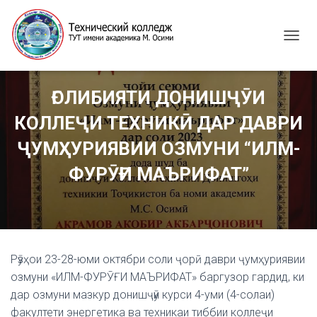
T
O
G
G
ҒОЛИБИЯТИ ДОНИШҶӮИ
L
E
КОЛЛЕҶИ ТЕХНИКӢ ДАР ДАВРИ
N
A
ҶУМҲУРИЯВИИ ОЗМУНИ “ИЛМ-
V
I
ФУРӮҒИ МАЪРИФАТ”
G
A
T
I
O
N
Рӯзҳои 23-28-юми октябри соли ҷорӣ даври ҷумҳуриявии
озмуни «ИЛМ-ФУРӮҒИ МАЪРИФАТ» баргузор гардид, ки
дар озмуни мазкур донишҷӯи курси 4-уми (4-солаи)
факултети энергетика ва техникаи тиббии коллеҷи