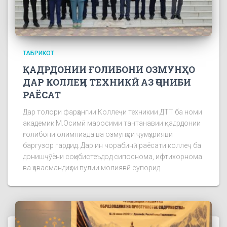
ТАБРИКОТ
ҚАДРДОНИИ ҒОЛИБОНИ ОЗМУНҲО
ДАР КОЛЛЕҶИ ТЕХНИКӢ АЗ ҶОНИБИ
РАЁСАТ
Дар толори фарҳангии Коллеҷи техникии ДТТ ба номи
академик М.Осимӣ маросими тантанавии қадрдонии
ғолибони олимпиада ва озмунҳои ҷумҳуриявӣ
баргузор гардид. Дар ин чорабинӣ раёсати коллеҷ ба
донишҷӯёни соҳибистеъдод сипоснома, ифтихорнома
ва ҳавасмандиҳои пулии молиявӣ супорид.