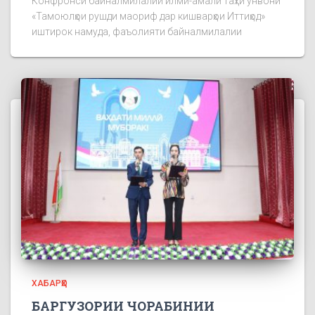
Конфронси байналмилалии илмӣ-амалӣ таҳти унвони
«Тамоюлҳои рушди маориф дар кишварҳои Иттиҳод»
иштирок намуда, фаъолияти байналмилалии
ХАБАРҲО
БАРГУЗОРИИ ЧОРАБИНИИ