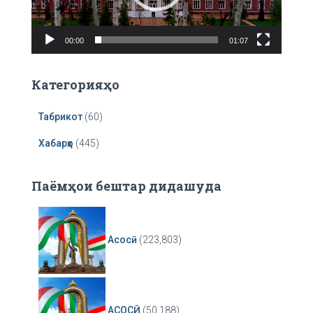
l
a
00:00
01:07
y
e
r
Категорияҳо
Табрикот
(60)
Хабарҳо
(445)
Паёмҳои бештар дидашуда
Асосӣ
(223,803)
АСОСӢ
(50,188)