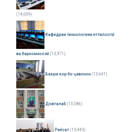
(14,009)
Кафедраи технологияи иттилоотӣ
ва барномасозӣ
(13,971)
Бахши кор бо ҷавонон
(13,641)
Довталаб
(13,586)
Раёсат
(13,443)