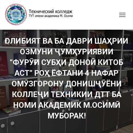
T
O
G
G
ҒОЛИБИЯТ ВА БА ДАВРИ ШАҲРИИ
L
E
ОЗМУНИ ҶУМҲУРИЯВИИ
N
A
“ФУРӮҒИ СУБҲИ ДОНОӢ КИТОБ
V
I
АСТ” РОҲ ЁФТАНИ 4 НАФАР
G
ОМӮЗГОРОНУ ДОНИШҶӮЁНИ
A
T
КОЛЛЕҶИ ТЕХНИКИИ ДТТ БА
I
O
НОМИ АКАДЕМИК М.ОСИМӢ
N
МУБОРАК!