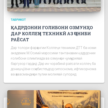
ТАБРИКОТ
ҚАДРДОНИИ ҒОЛИБОНИ ОЗМУНҲО
ДАР КОЛЛЕҶИ ТЕХНИКӢ АЗ ҶОНИБИ
РАЁСАТ
Дар толори фарҳангии Коллеҷи техникии ДТТ ба номи
академик М.Осимӣ маросими тантанавии қадрдонии
ғолибони олимпиада ва озмунҳои ҷумҳуриявӣ
баргузор гардид. Дар ин чорабинӣ раёсати коллеҷ ба
донишҷӯёни соҳибистеъдод сипоснома, ифтихорнома
ва ҳавасмандиҳои пулии молиявӣ супорид.