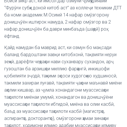
Боиси зикр аст, ки имсол дар озмуни ҷумҳуриявии
“Фурӯғи субҳи доноӣ китоб аст” аз коллеҷи техникии ДТТ
ба номи академик М.Осимӣ 14 нафар омӯзгорону
донишҷӯён иштирок намуда, 2 нафар омӯзгор ва 2
нафар донишҷӯён ба даври минбаъда (шаҳрӣ) роҳ
ёфтанд.
Қайд намудан ба маврид аст, ки озмун бо мақсади
баланд бардоштани завқи китобхонӣ, тақвияти неруи
зеҳнӣ, дарёфти чеҳраҳои нави суханвару сухандон, арҷ
гузоштан ба арзишҳои миллию фарҳангӣ, инкишофи
қобилияти эҷодӣ, таҳкими эҳсоси худогоҳию худшиносӣ,
такмили захираи луғавӣ, тақвияти ҷаҳони маънавӣ миёни
аҳолии кишвар, аз ҷумла хонандагони муассисаҳои
таҳсилоти миёнаи умумӣ, хонандагон ва донишҷӯёни
муассисаҳои таҳсилоти ибтидоӣ, миёна ва олии касбӣ,
баъд аз муассисаҳои таҳсилоти касбӣ (магистрҳо,
аспирантҳо, докторантҳо), омӯзгорони ҳамаи зинаҳои
таҳсилот, ходимони илмию адабии муассисаҳои илмиву