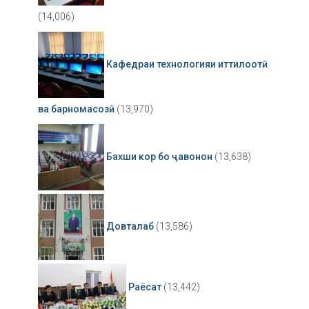
(14,006)
Кафедраи технологияи иттилоотӣ
ва барномасозӣ
(13,970)
Бахши кор бо ҷавонон
(13,638)
Довталаб
(13,586)
Раёсат
(13,442)