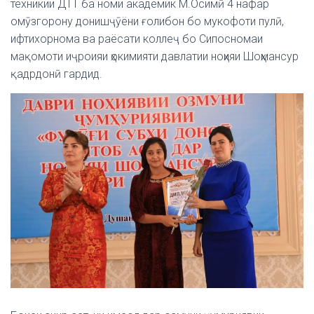
техникии ДТТ ба номи академик М.Осимӣ 4 нафар
омӯзгорону донишҷӯёни ғолибон бо мукофоти пулӣ,
ифтихорнома ва раёсати коллеҷ бо Сипосномаи
мақомоти иҷроияи ҳокимияти давлатии ноҳияи Шоҳмансур
қадрдонӣ гардид.