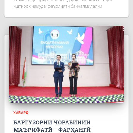
иштирок намуда, фаъолияти байналмилалии
ХАБАРҲО
БАРГУЗОРИИ ЧОРАБИНИИ
МАЪРИФАТӢ – ФАРҲАНГӢ