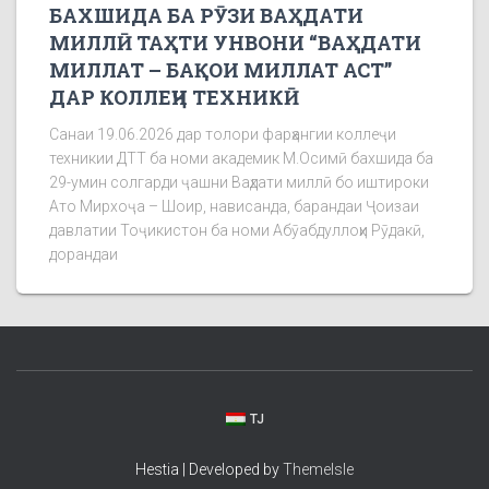
БАХШИДА БА РӮЗИ ВАҲДАТИ
МИЛЛӢ ТАҲТИ УНВОНИ “ВАҲДАТИ
МИЛЛАТ – БАҚОИ МИЛЛАТ АСТ”
ДАР КОЛЛЕҶИ ТЕХНИКӢ
Санаи 19.06.2026 дар толори фарҳангии коллеҷи
техникии ДТТ ба номи академик М.Осимӣ бахшида ба
29-умин солгарди ҷашни Ваҳдати миллӣ бо иштироки
Ато Мирхоҷа – Шоир, нависанда, барандаи Ҷоизаи
давлатии Тоҷикистон ба номи Абӯабдуллоҳи Рӯдакӣ,
дорандаи
TJ
Hestia | Developed by
ThemeIsle