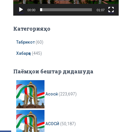
a
00:00
01:07
y
e
r
Категорияҳо
Табрикот
(60)
Хабарҳо
(445)
Паёмҳои бештар дидашуда
Асосӣ
(223,697)
АСОСӢ
(50,187)