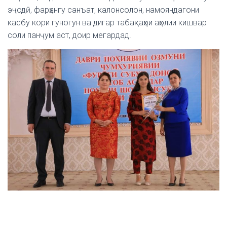
эҷодӣ, фарҳангу санъат, калонсолон, намояндагони
касбу кори гуногун ва дигар табақаҳои аҳолии кишвар
соли панҷум аст, доир мегардад.