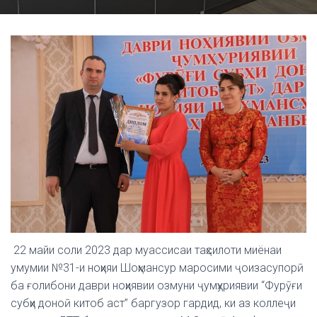
22 майи соли 2023 дар муассисаи таҳсилоти миёнаи
умумии №31-и ноҳияи Шоҳмансур маросими ҷоизасупорӣ
ба ғолибони даври ноҳиявии озмуни ҷумҳуриявии “Фурӯғи
субҳи доноӣ китоб аст” баргузор гардид, ки аз коллеҷи