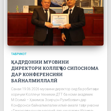
ТАБРИКОТ
ҚАДРДОНИИ МУОВИНИ
ДИРЕКТОРИ КОЛЛЕҶ БО СИПОСНОМА
ДАР КОНФЕРЕНСИЯИ
БАЙНАЛМИЛЛАЛӢ
Санаи 19.06.2026 муовини директор оид ба робитаҳои
хориҷии Коллеҷи техникии ДТТ ба номи академик
М.Осимӣ – Ҳакимов Зоирҷон Рузибоевич дар
Конфронси байналмилалии илмӣ-амалӣ таҳти унвони
«Тамоюлҳои рушди маориф дар кишварҳои Иттиҳод»