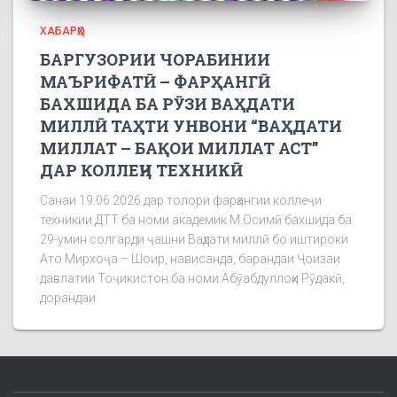
ХАБАРҲО
БАРГУЗОРИИ ЧОРАБИНИИ
МАЪРИФАТӢ – ФАРҲАНГӢ
БАХШИДА БА РӮЗИ ВАҲДАТИ
МИЛЛӢ ТАҲТИ УНВОНИ “ВАҲДАТИ
МИЛЛАТ – БАҚОИ МИЛЛАТ АСТ”
ДАР КОЛЛЕҶИ ТЕХНИКӢ
Санаи 19.06.2026 дар толори фарҳангии коллеҷи
техникии ДТТ ба номи академик М.Осимӣ бахшида ба
29-умин солгарди ҷашни Ваҳдати миллӣ бо иштироки
Ато Мирхоҷа – Шоир, нависанда, барандаи Ҷоизаи
давлатии Тоҷикистон ба номи Абӯабдуллоҳи Рӯдакӣ,
дорандаи