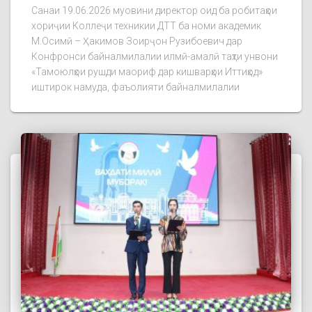
Санаи 19.06.2026 муовини директор оид ба робитаҳои
хориҷии Коллеҷи техникии ДТТ ба номи академик
М.Осимӣ – Ҳакимов Зоирҷон Рузибоевич дар
Конфронси байналмилалии илмӣ-амалӣ таҳти унвони
«Тамоюлҳои рушди маориф дар кишварҳои Иттиҳод»
иштирок намуда, фаъолияти байналмилалии