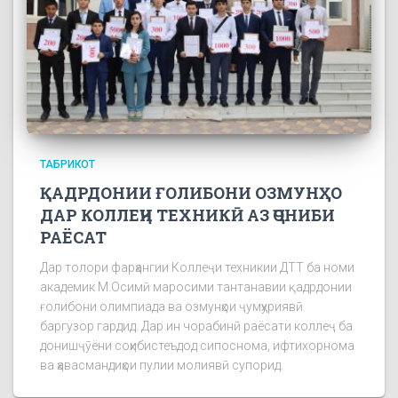
ТАБРИКОТ
ҚАДРДОНИИ ҒОЛИБОНИ ОЗМУНҲО
ДАР КОЛЛЕҶИ ТЕХНИКӢ АЗ ҶОНИБИ
РАЁСАТ
Дар толори фарҳангии Коллеҷи техникии ДТТ ба номи
академик М.Осимӣ маросими тантанавии қадрдонии
ғолибони олимпиада ва озмунҳои ҷумҳуриявӣ
баргузор гардид. Дар ин чорабинӣ раёсати коллеҷ ба
донишҷӯёни соҳибистеъдод сипоснома, ифтихорнома
ва ҳавасмандиҳои пулии молиявӣ супорид.