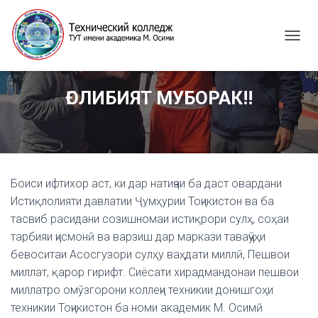
T
O
G
G
ҒОЛИБИЯТ МУБОРАК!!
L
E
N
A
V
I
G
Боиси ифтихор аст, ки дар натиҷаи ба даст овардани
A
Истиқлолияти давлатии Ҷумҳурии Тоҷикистон ва ба
T
тасвиб расидани созишномаи истиқрори сулҳ, соҳаи
I
тарбияи ҷисмонӣ ва варзиш дар маркази таваҷҷӯҳи
O
N
бевоситаи Асосгузори сулҳу ваҳдати миллӣ, Пешвои
миллат, қарор гирифт. Сиёсати хирадмандонаи пешвои
миллатро омӯзгорони коллеҷи техникии донишгоҳи
техникии Тоҷикистон ба номи академик М. Осимӣ