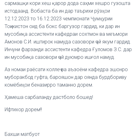
сармашқи кори хеш қарор дода саҳми хешро гузошта
истодаанд. Вобаста ба ин дар таърихи рӯзҳои
12.12.2023 то 16.12.2023 чемпионати Ҷумҳурии
Тоҷикистон оид ба бокс баргузор гардид, ки дар ин
мусобиқа ассистенти кафедраи сохтмон ва меъмори
Амонов С.И. иштирок намуда сазовори ҷой якум гардид.
Инчуни фарзанди ассистенти кафедра Ғуломов З.С. дар
ин мусобиқа сазовори ҷой дуюмро ишғол намуд.
Аз номаи раёсати коллеҷ ва аъзоёни кафедра эшонро
муборакбод гуфта, барояшон дар оянда бурдбориву
комёбиҳои беназирро таманно дорем.
Ҳамеша сарбаланду дастболо бошед!
Ифтихор дорем!!
Бахши матбуот