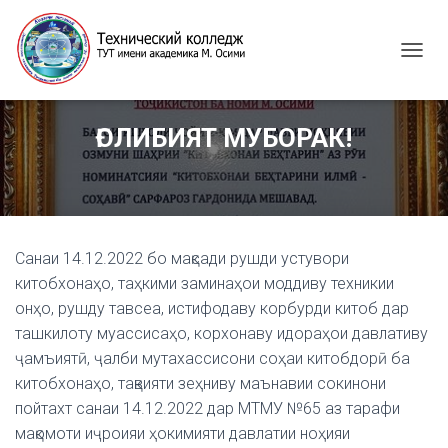
T
O
G
G
ҒОЛИБИЯТ МУБОРАК!
L
E
N
A
V
I
G
Санаи 14.12.2022 бо мақсади рушди устувори
A
китобхонаҳо, таҳкими заминаҳои моддиву техникии
T
онҳо, рушду тавсеа, истифодаву корбурди китоб дар
I
ташкилоту муассисаҳо, корхонаву идораҳои давлативу
O
N
ҷамъиятӣ, ҷалби мутахассисони соҳаи китобдорӣ ба
китобхонаҳо, тақвияти зеҳниву маънавии сокинони
пойтахт санаи 14.12.2022 дар МТМУ №65 аз тарафи
мақомоти иҷроияи ҳокимияти давлатии ноҳияи