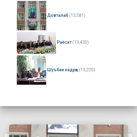
Довталаб
(13,581)
Раёсат
(13,430)
Шуъбаи кадрҳо
(13,220)