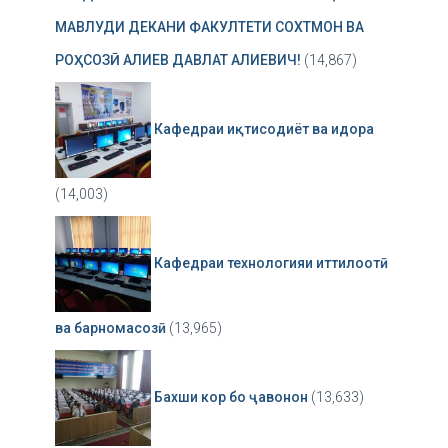
МАВЛУДИ ДЕКАНИ ФАКУЛТЕТИ СОХТМОН ВА
РОҲСОЗӢ АЛИЕВ ДАВЛАТ АЛИЕВИЧ!
(14,867)
Кафедраи иқтисодиёт ва идора
(14,003)
Кафедраи технологияи иттилоотӣ
ва барномасозӣ
(13,965)
Бахши кор бо ҷавонон
(13,633)