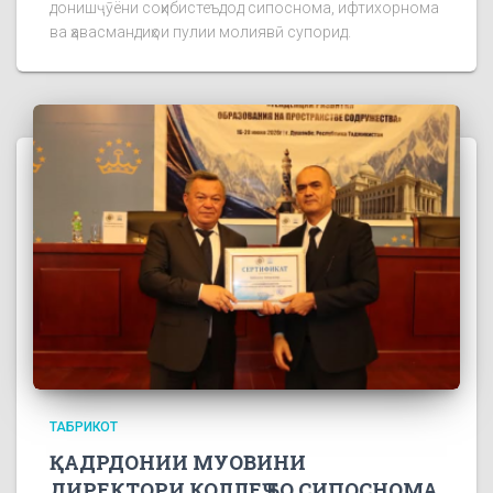
донишҷӯёни соҳибистеъдод сипоснома, ифтихорнома
ва ҳавасмандиҳои пулии молиявӣ супорид.
ТАБРИКОТ
ҚАДРДОНИИ МУОВИНИ
ДИРЕКТОРИ КОЛЛЕҶ БО СИПОСНОМА