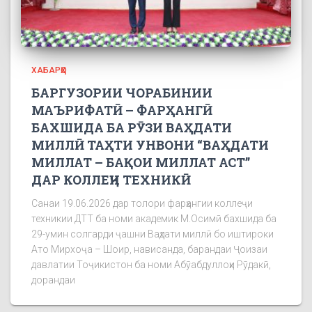
ХАБАРҲО
БАРГУЗОРИИ ЧОРАБИНИИ
МАЪРИФАТӢ – ФАРҲАНГӢ
БАХШИДА БА РӮЗИ ВАҲДАТИ
МИЛЛӢ ТАҲТИ УНВОНИ “ВАҲДАТИ
МИЛЛАТ – БАҚОИ МИЛЛАТ АСТ”
ДАР КОЛЛЕҶИ ТЕХНИКӢ
Санаи 19.06.2026 дар толори фарҳангии коллеҷи
техникии ДТТ ба номи академик М.Осимӣ бахшида ба
29-умин солгарди ҷашни Ваҳдати миллӣ бо иштироки
Ато Мирхоҷа – Шоир, нависанда, барандаи Ҷоизаи
давлатии Тоҷикистон ба номи Абӯабдуллоҳи Рӯдакӣ,
дорандаи