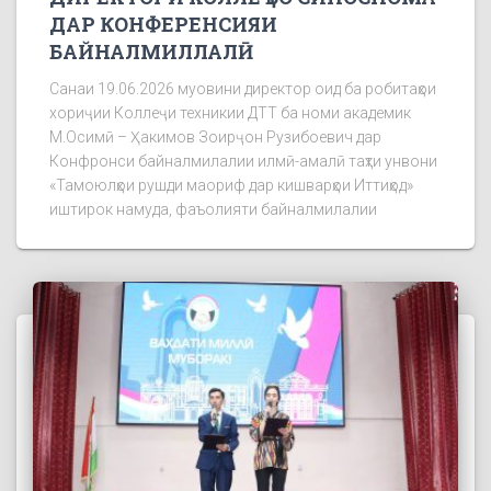
ДАР КОНФЕРЕНСИЯИ
БАЙНАЛМИЛЛАЛӢ
Санаи 19.06.2026 муовини директор оид ба робитаҳои
хориҷии Коллеҷи техникии ДТТ ба номи академик
М.Осимӣ – Ҳакимов Зоирҷон Рузибоевич дар
Конфронси байналмилалии илмӣ-амалӣ таҳти унвони
«Тамоюлҳои рушди маориф дар кишварҳои Иттиҳод»
иштирок намуда, фаъолияти байналмилалии