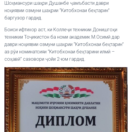
Шоҳмансури шаҳри Душанбе ҷамъбасти даври
ноҳиявии озмуни шаҳрии “Китобхонаи беҳтарин”
баргузор гардид.
Боиси ифтихор аст, ки Коллеҷи техникии Донишгоҳи
техникии Тоҷикистон ба номи академик М.Осимӣ дар
даври ноҳиявии озмуни шаҳрии “Китобхонаи беҳтарин”
аз рӯи номинатсияи “Китобхонаи беҳтарини илмӣ –
соҳавӣ” сазовори ҷойи 2-юм гардид.