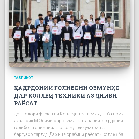
ТАБРИКОТ
ҚАДРДОНИИ ҒОЛИБОНИ ОЗМУНҲО
ДАР КОЛЛЕҶИ ТЕХНИКӢ АЗ ҶОНИБИ
РАЁСАТ
Дар толори фарҳангии Коллеҷи техникии ДТТ ба номи
академик М.Осимӣ маросими тантанавии қадрдонии
ғолибони олимпиада ва озмунҳои ҷумҳуриявӣ
баргузор гардид. Дар ин чорабинӣ раёсати коллеҷ ба