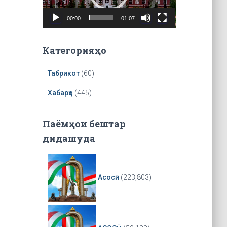
o
P
00:00
01:07
l
a
y
Категорияҳо
e
r
Табрикот
(60)
Хабарҳо
(445)
Паёмҳои бештар
дидашуда
Асосӣ
(223,803)