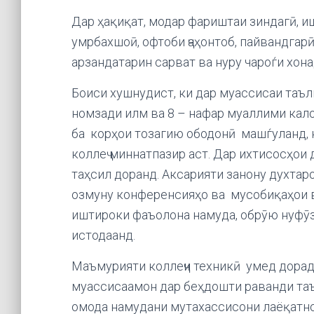
Дар ҳақиқат, модар фариштаи зиндагӣ, и
умрбахшоӣ, офтоби ҷаҳонтоб, пайвандгарӣ
арзандатарин сарват ва нуру чароѓи хона
Боиси хушнудист, ки дар муассисаи таъл
номзади илм ва 8 – нафар муаллими кало
ба корҳои тозагию ободонӣ машѓуланд, 
коллеҷ миннатпазир аст. Дар ихтисосҳои
таҳсил доранд. Аксарияти занону духтаро
озмуну конференсияҳо ва мусобиқаҳои в
иштироки фаъолона намуда, обрӯю нуфӯ
истодаанд.
Маъмурияти коллеҷи техникӣ умед дорад,
муассисаамон дар беҳдошти раванди таъ
омода намудани мутахассисони лаёқатно