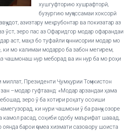
хушгуфторию хушрафторӣ,
бузургию муҷассамаи хоксорӣ
авҷудот, азизтару меҳрубонтар ва покизатар аз
аз ӯст, зеро пас аз Офаридгор модар офарандаи
одар аст, маҳз бо туфайли ҷоннисории модар мо
, ки мо калимаи модарро ба забон мегирем,
з чашмонаш нур меборад ва ин нур ба мо роҳи
 миллат, Президенти Ҷумҳурии Тоҷикистон
ан –модар гуфтаанд: «Модар арзандаи ҳама
ебошад, зеро ӯ ба хотири роҳату осоиши
амегузорад, ки нури чашмони ӯ ба ранҷу озоре
а камол расад, соҳиби одобу маърифат шавад,
р оянда барои ҷомеа хизмати сазовору шоиста