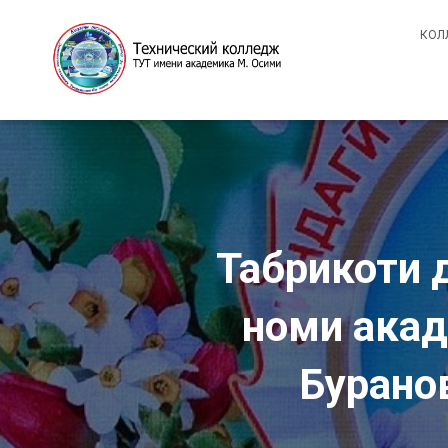
КОЛ
Табрикоти 
номи ака
Бурано