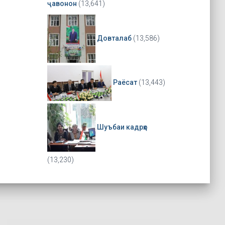
ҷавонон
(13,641)
Довталаб
(13,586)
Раёсат
(13,443)
Шуъбаи кадрҳо
(13,230)