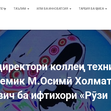
ЛЕҶ
ТАЪЛИМ
ИЛМ ВА ИННОВАТСИЯ
ТАРБИЯ ВА ҶОМЕА
директори коллеҷи техн
демик М.Осимӣ Холмат
вич ба ифтихори «Рӯзи