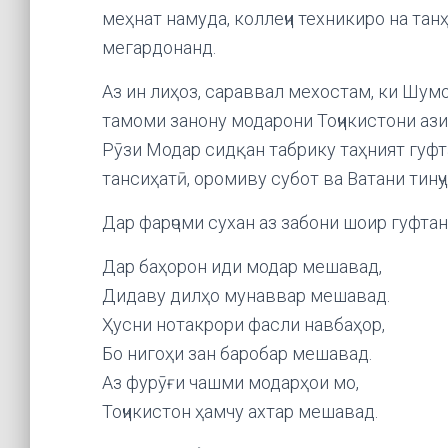
меҳнат намуда, коллеҷи техникиро на танҳ
мегардонанд.
Аз ин лиҳоз, сараввал мехостам, ки Шум
тамоми занону модарони Тоҷикистони аз
Рӯзи Модар сидқан табрику таҳният гуфт
тансиҳатӣ, оромиву субот ва Ватани тинҷ
Дар фарҷоми сухан аз забони шоир гуфтан
Дар баҳорон иди модар мешавад,
Дидаву дилҳо мунаввар мешавад.
Ҳусни нотакрори фасли навбаҳор,
Бо нигоҳи зан баробар мешавад.
Аз фурӯғи чашми модарҳои мо,
Тоҷикистон ҳамчу ахтар мешавад.