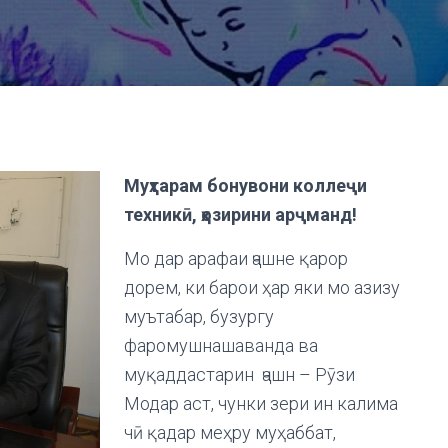
Муҳтарам бонувони коллеҷи
техникӣ, ҳозирини арҷманд
!
Мо дар арафаи ҷашне қарор
дорем, ки барои ҳар яки мо азизу
муътабар, бузургу
фаромушнашаванда ва
муқаддастарин ҷашн – Рӯзи
Модар аст, чунки зери ин калима
чӣ қадар меҳру муҳаббат,