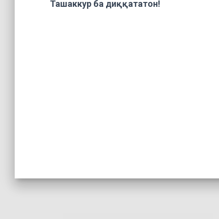
Ташаккур ба диққататон!