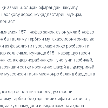
шқи заминӣ, олиҳаи офарандаи накӯиву
 наслҳову асрҳо, муқаддастарин муъҷиза,
дон аст.
имиамон 157 –нафар занон, аз он ҷумла 5-нафар
н ба таълиму тарбияи мутахассисони оянда ва
ки аз фаъолияти пурсамари онҳо роҳбарияти
 дар коллеҷ амалкунанда 615 –нафар духтарон
ни коллеҷ дар чорабиниҳои гуногуни тарбиявӣ,
арзишии сатҳи ноҳиявию шаҳрӣ ва ҷумҳуриявӣ
зи муассисаи таълимиамонро баланд бардошта
 ки дар оянда низ занону духтарони
лиму тарбия, беҳтаршавии сифати таҳсилот,
к, аз худ намудани илмҳои замона аҳлона