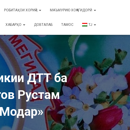
РОБИТАҲОИ ХОРИҶӢ
МАЪМУРИЮ ХОҶАГИДОРӢ
ХАБАРҲО
ДОВТАЛАБ
ТАМОС
TJ
икии ДТТ ба
ов Рустам
 Модар»