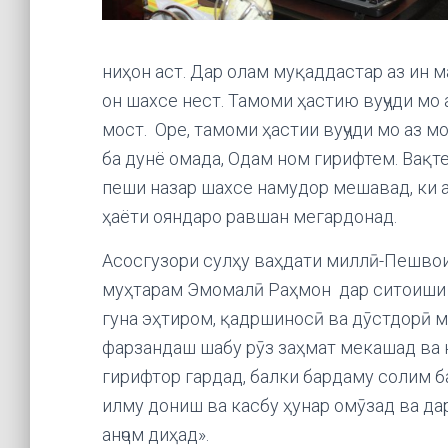
ниҳон аст. Дар олам муқаддастар аз ин м
он шахсе нест. Тамоми ҳастию вуҷуди мо 
мост. Оре, тамоми ҳастии вуҷуди мо аз м
ба дунё омада, Одам ном гирифтем. Вақте
пеши назар шахсе намудор мешавад, ки а
ҳаёти ояндаро равшан мегардонад.
Асосгузори сулҳу ваҳдати миллӣ-Пешвои
муҳтарам Эмомалӣ Раҳмон дар ситоиши з
гуна эҳтиром, қадршиносӣ ва дӯстдорӣ м
фарзандаш шабу рӯз заҳмат мекашад ва н
гирифтор гардад, балки бардаму солим б
илму дониш ва касбу ҳунар омӯзад ва да
анҷом диҳад».