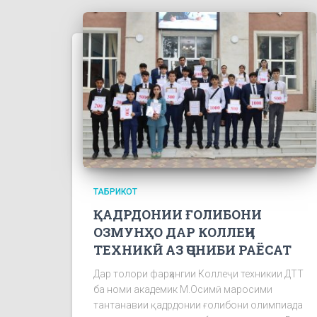
ТАБРИКОТ
ҚАДРДОНИИ ҒОЛИБОНИ
ОЗМУНҲО ДАР КОЛЛЕҶИ
ТЕХНИКӢ АЗ ҶОНИБИ РАЁСАТ
Дар толори фарҳангии Коллеҷи техникии ДТТ
ба номи академик М.Осимӣ маросими
тантанавии қадрдонии ғолибони олимпиада