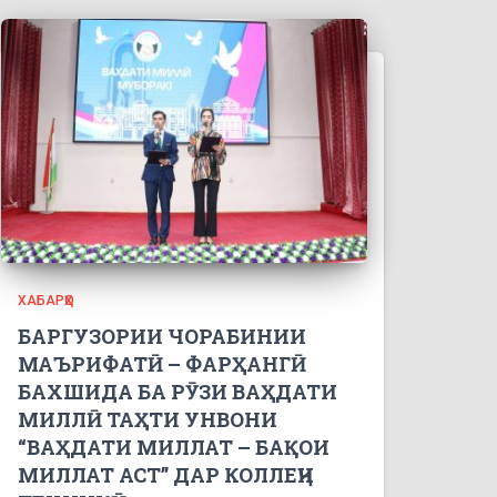
ХАБАРҲО
БАРГУЗОРИИ ЧОРАБИНИИ
МАЪРИФАТӢ – ФАРҲАНГӢ
БАХШИДА БА РӮЗИ ВАҲДАТИ
МИЛЛӢ ТАҲТИ УНВОНИ
“ВАҲДАТИ МИЛЛАТ – БАҚОИ
МИЛЛАТ АСТ” ДАР КОЛЛЕҶИ