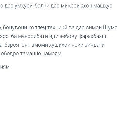
о дар ҷумҳурӣ, балки дар миқёси ҷаҳон машҳур
о, бонувони коллеҷи техникӣ ва дар симои Шумо
изро ба муносибати иди зебову фараҳбахш –
а, бароятон тамоми хушиҳои неки зиндагӣ,
у ободро таманно намоям.
иям: