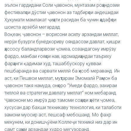
эълон гардидани Соли ҷавонон, мунтазам роҳандозии
фестивалҳои дӯстии ҷавонон аз тадбирҳои андешидаи
Ҳукумати мамлакат ҷиҳати расидан ба чунин ҳадафҳои
шоиста арзёбӣ мегардад.
Воқеан, ҷавонон – ворисони асилу арзандаи миллат,
нерӯи бузурги бунёдкориву ояндасози давлат, қишри
ҳассосу баландпарвози ҷомеа, созандагону имрӯзу
фардо, манбаи ғояҳои нав, идомадиҳандаи таъриху
фарҳанги қадимаи худ, ташаббускору қувваи
пешбаранда ва сарвати миллӣ ба ҳисоб мераванд. Ин
аст, ки Пешвои миллат, муҳтарам Эмомалӣ Раҳмон ба
ҷавонон такя намуда, онҳоро “Умеди фардо, захираи
тиллоӣ ва стратегии давлату миллат” ном мебаранд.
Ҷавонони мо имрӯз дар тамоми соҳаҳои ҳаёти ҷомеа,
хусусан дар бахши техникаву технология, ки талаботи
замони муосир аст, пешсаф мебошанд. Мо фахр
мекунем, ки донишҷӯёни Коллеҷи техникӣ низ дар ин
самт саҳми арзандаи худро мегузоранд.