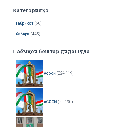
r
Категорияҳо
Табрикот
(60)
Хабарҳо
(445)
Паёмҳои бештар дидашуда
Асосӣ
(224,119)
АСОСӢ
(50,190)