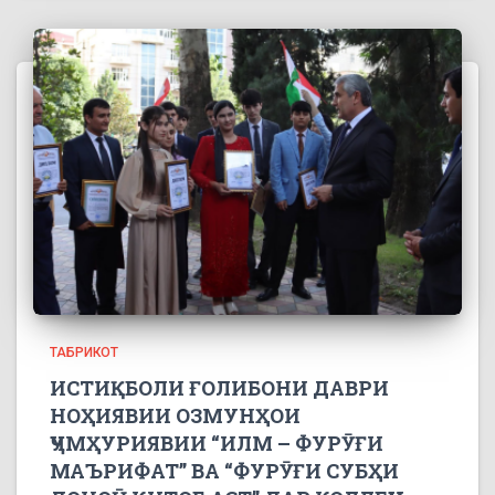
ТАБРИКОТ
ИСТИҚБОЛИ ҒОЛИБОНИ ДАВРИ
НОҲИЯВИИ ОЗМУНҲОИ
ҶУМҲУРИЯВИИ “ИЛМ – ФУРӮҒИ
МАЪРИФАТ” ВА “ФУРӮҒИ СУБҲИ