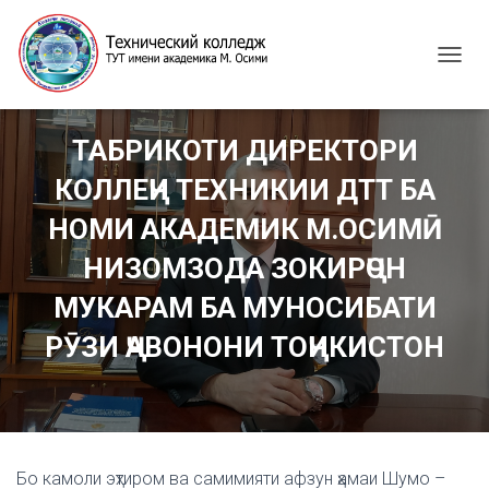
T
O
G
G
ТАБРИКОТИ ДИРЕКТОРИ
L
E
КОЛЛЕҶИ ТЕХНИКИИ ДТТ БА
N
A
НОМИ АКАДЕМИК М.ОСИМӢ
V
I
НИЗОМЗОДА ЗОКИРҶОН
G
МУКАРАМ БА МУНОСИБАТИ
A
T
РӮЗИ ҶАВОНОНИ ТОҶИКИСТОН
I
O
N
Бо камоли эҳтиром ва самимияти афзун ҳамаи Шумо –