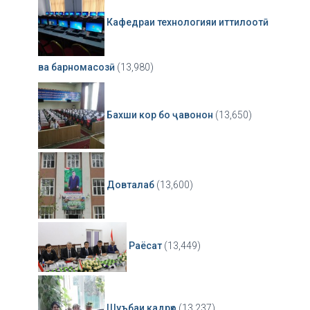
Кафедраи технологияи иттилоотӣ
ва барномасозӣ
(13,980)
Бахши кор бо ҷавонон
(13,650)
Довталаб
(13,600)
Раёсат
(13,449)
Шуъбаи кадрҳо
(13,237)