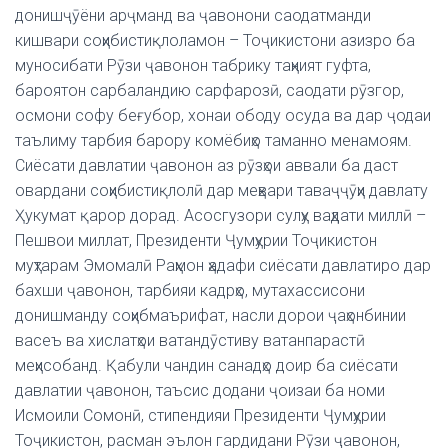
донишҷӯёни арҷманд ва ҷавонони саодатманди
кишвари соҳибистиқлоламон – Тоҷикистони азизро ба
муносибати Рӯзи ҷавонон табрику таҳният гуфта,
бароятон сарбаландию сарфарозӣ, саодати рӯзгор,
осмони софу беғубор, хонаи ободу осуда ва дар ҷодаи
таълиму тарбия барору комёбиҳо таманно менамоям.
Сиёсати давлатии ҷавонон аз рӯзҳои аввали ба даст
овардани соҳибистиқлолӣ дар меҳвари таваҷҷӯҳи давлату
Ҳукумат қарор дорад. Асосгузори сулҳу ваҳдати миллӣ –
Пешвои миллат, Президенти Ҷумҳурии Тоҷикистон
муҳтарам Эмомалӣ Раҳмон ҳадафи сиёсати давлатиро дар
бахши ҷавонон, тарбияи кадрҳо, мутахассисони
донишманду соҳибмаърифат, насли дорои ҷаҳонбинии
васеъ ва хислатҳои ватандӯстиву ватанпарастӣ
меҳисобанд. Қабули чандин санадҳо доир ба сиёсати
давлатии ҷавонон, таъсис додани ҷоизаи ба номи
Исмоили Сомонӣ, стипендияи Президенти Ҷумҳурии
Тоҷикистон, расман эълон гардидани Рӯзи ҷавонон,