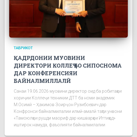
ТАБРИКОТ
ҚАДРДОНИИ МУОВИНИ
ДИРЕКТОРИ КОЛЛЕҶ БО СИПОСНОМА
ДАР КОНФЕРЕНСИЯИ
БАЙНАЛМИЛЛАЛӢ
Санаи 19.06.2026 муовини директор оид ба робитаҳои
хориҷии Коллеҷи техникии ДТТ ба номи академик
М.Осимӣ – Ҳакимов Зоирҷон Рузибоевич дар
Конфронси байналмилалии илмӣ-амалӣ таҳти унвони
«Тамоюлҳои рушди маориф дар кишварҳои Иттиҳод»
иштирок намуда, фаъолияти байналмилалии