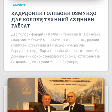
ТАБРИКОТ
ҚАДРДОНИИ ҒОЛИБОНИ ОЗМУНҲО
ДАР КОЛЛЕҶИ ТЕХНИКӢ АЗ ҶОНИБИ
РАЁСАТ
Дар толори фарҳангии Коллеҷи техникии ДТТ ба номи
академик М.Осимӣ маросими тантанавии қадрдонии
ғолибони олимпиада ва озмунҳои ҷумҳуриявӣ
баргузор гардид. Дар ин чорабинӣ раёсати коллеҷ ба
донишҷӯёни соҳибистеъдод сипоснома, ифтихорнома
ва ҳавасмандиҳои пулии молиявӣ супорид.