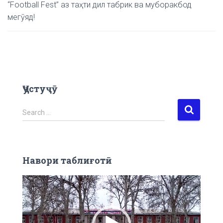
“Football Fest” аз таҳти дил табрик ва муборакбод
мегӯяд!
Ҷустуҷӯ
S
Search …
e
a
r
c
Навори таблиғотӣ
h
f
V
o
i
r
d
:
e