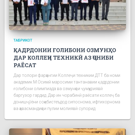
ТАБРИКОТ
ҚАДРДОНИИ ҒОЛИБОНИ ОЗМУНҲО
ДАР КОЛЛЕҶИ ТЕХНИКӢ АЗ ҶОНИБИ
РАЁСАТ
Дар толори фарҳангии Коллеҷи техникии ДТТ ба номи
академик М.Осимӣ маросими тантанавии қадрдонии
ғолибони олимпиада ва озмунҳои ҷумҳуриявӣ
баргузор гардид. Дар ин чорабинӣ раёсати коллеҷ ба
донишҷӯёни соҳибистеъдод сипоснома, ифтихорнома
ва ҳавасмандиҳои пулии молиявӣ супорид.