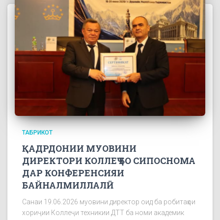
ТАБРИКОТ
ҚАДРДОНИИ МУОВИНИ
ДИРЕКТОРИ КОЛЛЕҶ БО СИПОСНОМА
ДАР КОНФЕРЕНСИЯИ
БАЙНАЛМИЛЛАЛӢ
Санаи 19.06.2026 муовини директор оид ба робитаҳои
хориҷии Коллеҷи техникии ДТТ ба номи академик