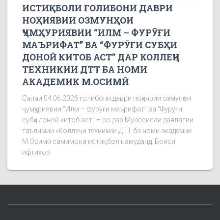
ИСТИҚБОЛИ ҒОЛИБОНИ ДАВРИ
НОҲИЯВИИ ОЗМУНҲОИ
ҶУМҲУРИЯВИИ “ИЛМ – ФУРӮҒИ
МАЪРИФАТ” ВА “ФУРӮҒИ СУБҲИ
ДОНОӢ КИТОБ АСТ” ДАР КОЛЛЕҶИ
ТЕХНИКИИ ДТТ БА НОМИ
АКАДЕМИК М.ОСИМӢ
Санаи 04.06.2026 ғолибони даври ноҳиявии озмунҳои
ҷумҳуриявии “Илм – фурӯғи маърифат” ва “Фуруғи
субҳи доноӣ китоб аст” – ро дар Муассисаи давлатии
таълимии «Коллеҷи техникии ДТТ ба номи академик
М.Осимӣ самимона истиқбол намуданд. Боиси
ифтихор