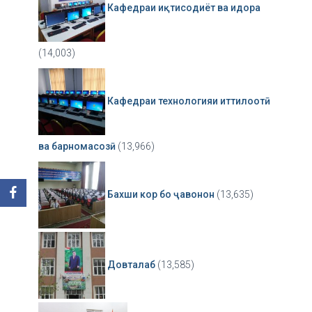
Кафедраи иқтисодиёт ва идора
(14,003)
Кафедраи технологияи иттилоотӣ
ва барномасозӣ
(13,966)
Бахши кор бо ҷавонон
(13,635)
Довталаб
(13,585)