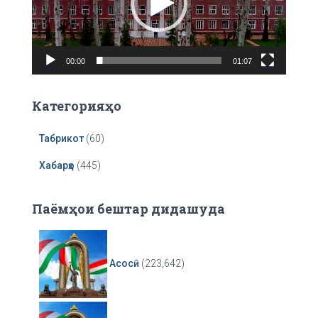
o
P
l
a
00:00
01:07
y
e
r
Категорияҳо
Табрикот
(60)
Хабарҳо
(445)
Паёмҳои бештар дидашуда
Асосӣ
(223,642)