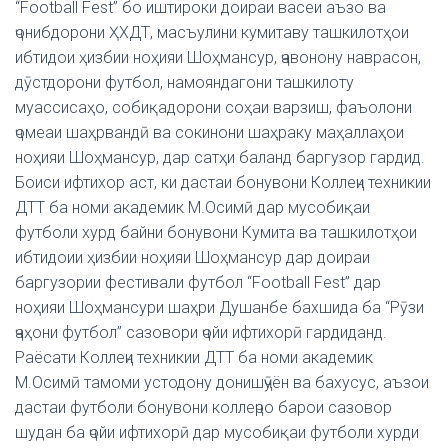
“Football Fest” бо иштироки доираи васеи аъзо ва
ҷонибдорони ҲХДТ, масъулини кумитаву ташкилотҳои
ибтидои ҳизбии ноҳияи Шоҳмансур, ҷавонону наврасон,
дӯстдорони футбол, намояндагони ташкилоту
муассисаҳо, собиқадорони соҳаи варзиш, фаъолони
ҷомеаи шаҳрвандӣ ва сокинони шаҳраку маҳаллаҳои
ноҳияи Шоҳмансур, дар сатҳи баланд баргузор гардид.
Боиси ифтихор аст, ки дастаи бонувони Коллеҷи техникии
ДТТ ба номи академик М.Осимӣ дар мусобиқаи
футболи хурд байни бонувони Кумита ва ташкилотҳои
ибтидоии ҳизбии ноҳияи Шоҳмансур дар доираи
баргузории фестивали футбол “Football Fest” дар
ноҳияи Шоҳмансури шаҳри Душанбе бахшида ба “Рӯзи
ҷаҳони футбол” сазовори ҷойи ифтихорӣ гардиданд.
Раёсати Коллеҷи техникии ДТТ ба номи академик
М.Осимӣ тамоми устодону донишҷӯён ва бахусус, аъзои
дастаи футболи бонувони коллеҷро барои сазовор
шудан ба ҷойи ифтихорӣ дар мусобиқаи футболи хурди