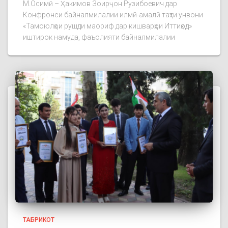
М.Осимӣ – Ҳакимов Зоирҷон Рузибоевич дар
Конфронси байналмилалии илмӣ-амалӣ таҳти унвони
«Тамоюлҳои рушди маориф дар кишварҳои Иттиҳод»
иштирок намуда, фаъолияти байналмилалии
ТАБРИКОТ