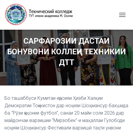
T
O
G
G
САРФАРОЗИИ ДАСТАИ
L
E
БОНУВОНИ КОЛЛЕҶИ ТЕХНИКИИ
N
A
ДТТ
V
I
G
A
T
I
Бо ташаббуси Кумитаи иҷроияи Ҳизби Халқии
O
N
Демократии Тоҷикистон дар ноҳияи Шоҳмансур бахшида
ба “Рӯзи ҷаҳонии футбол”, санаи 20 майи соли 2026 дар
майдончаи варзишии “Мирзобек”-и маҳаллаи Гулободи
ноҳияи Шоҳмансур Фестивали варзишӣ таҳти унвони