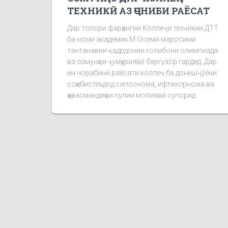
ТЕХНИКӢ АЗ ҶОНИБИ РАЁСАТ
Дар толори фарҳангии Коллеҷи техникии ДТТ
ба номи академик М.Осимӣ маросими
тантанавии қадрдонии ғолибони олимпиада
ва озмунҳои ҷумҳуриявӣ баргузор гардид. Дар
ин чорабинӣ раёсати коллеҷ ба донишҷӯёни
соҳибистеъдод сипоснома, ифтихорнома ва
ҳавасмандиҳои пулии молиявӣ супорид.