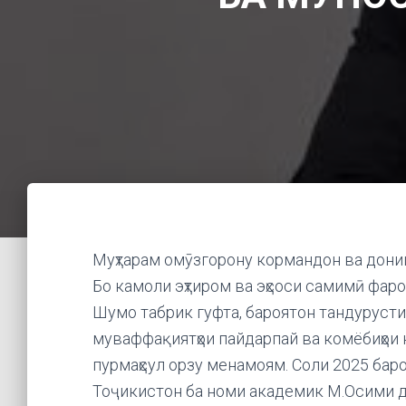
Муҳтарам омӯзгорону кормандон ва дони
Бо камоли эҳтиром ва эҳсоси самимӣ фаро
Шумо табрик гуфта, бароятон тандурусти
муваффақиятҳои пайдарпай ва комёбиҳои 
пурмаҳсул орзу менамоям. Соли 2025 бар
Тоҷикистон ба номи академик М.Осими д