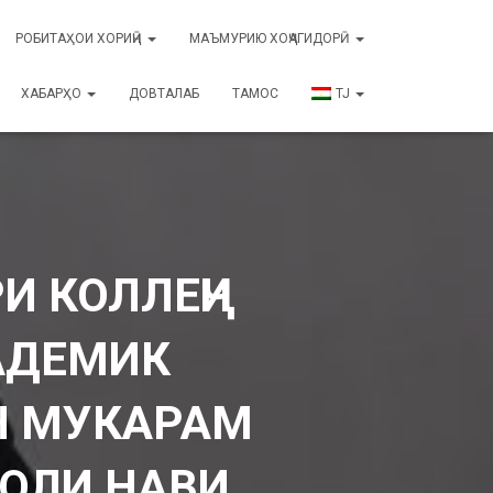
РОБИТАҲОИ ХОРИҶӢ
МАЪМУРИЮ ХОҶАГИДОРӢ
ХАБАРҲО
ДОВТАЛАБ
ТАМОС
TJ
И КОЛЛЕҶИ
АДЕМИК
Н МУКАРАМ
ОЛИ НАВИ