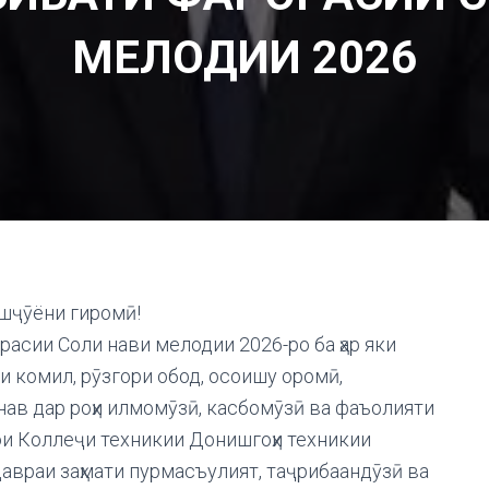
МЕЛОДИИ 2026
шҷӯёни гиромӣ!
расии Соли нави мелодии 2026-ро ба ҳар яки
и комил, рӯзгори обод, осоишу оромӣ,
нав дар роҳи илмомӯзӣ, касбомӯзӣ ва фаъолияти
ои Коллеҷи техникии Донишгоҳи техникии
авраи заҳмати пурмасъулият, таҷрибаандӯзӣ ва