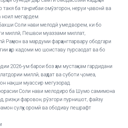
о такя ба таҷрибаи омӯзгорон, неруи ҷавонӣ ва
а ноил мегардем.
атбахши Соли нави мелодӣ умедворем, ки бо
дати миллӣ, Пешвои муаззами миллат,
ӣ Раҳмон ва мардуми фарҳангпарвару ободгари
ии ҳар кадоми мо шоиставу пурсаодат ва бо
дии 2026-ум барои боз ҳам мустаҳкам гардидани
латдории миллӣ, ваҳдат ва суботи ҷомеа,
он нақши муассир мегузорад.
 фарорасии Соли нави мелодиро ба Шумо самимона
од, ризқи фаровон, рӯзгори пурнишот, файзу
замон сулҳу оромӣ ва ободиву пешрафт
м