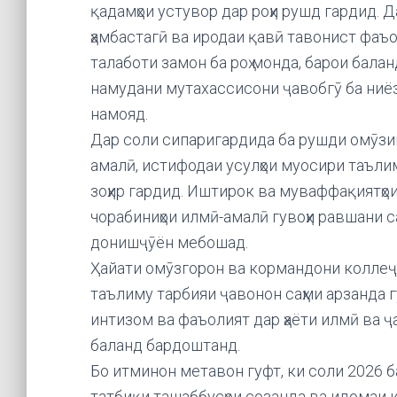
қадамҳои устувор дар роҳи рушд гардид. 
ҳамбастагӣ ва иродаи қавӣ тавонист фаъ
талаботи замон ба роҳ монда, барои бал
намудани мутахассисони ҷавобгӯ ба ниёз
намояд.
Дар соли сипаригардида ба рушди омӯзиши
амалӣ, истифодаи усулҳои муосири таълим
зоҳир гардид. Иштирок ва муваффақиятҳои
чорабиниҳои илмӣ-амалӣ гувоҳи равшани с
донишҷӯён мебошад.
Ҳайати омӯзгорон ва кормандони коллеҷ
таълиму тарбияи ҷавонон саҳми арзанда 
интизом ва фаъолият дар ҳаёти илмӣ ва 
баланд бардоштанд.
Бо итминон метавон гуфт, ки соли 2026 б
татбиқи ташаббусҳои созанда ва идомаи 