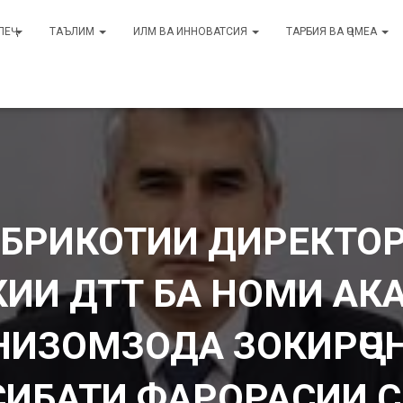
ЛЕҶ
ТАЪЛИМ
ИЛМ ВА ИННОВАТСИЯ
ТАРБИЯ ВА ҶОМЕА
БРИКОТИИ ДИРЕКТОР
КИИ ДТТ БА НОМИ АК
НИЗОМЗОДА ЗОКИРҶО
СИБАТИ ФАРОРАСИИ С