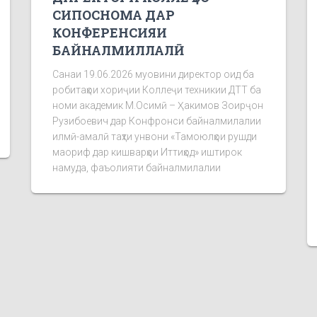
СИПОСНОМА ДАР
КОНФЕРЕНСИЯИ
БАЙНАЛМИЛЛАЛӢ
Санаи 19.06.2026 муовини директор оид ба
робитаҳои хориҷии Коллеҷи техникии ДТТ ба
номи академик М.Осимӣ – Ҳакимов Зоирҷон
Рузибоевич дар Конфронси байналмилалии
илмӣ-амалӣ таҳти унвони «Тамоюлҳои рушди
маориф дар кишварҳои Иттиҳод» иштирок
намуда, фаъолияти байналмилалии