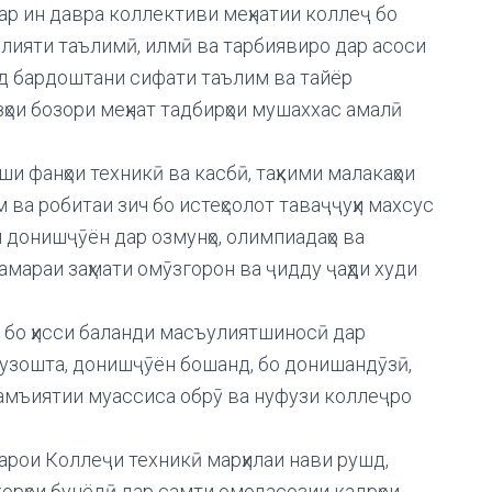
Дар ин давра коллективи меҳнатии коллеҷ бо
олияти таълимӣ, илмӣ ва тарбиявиро дар асоси
анд бардоштани сифати таълим ва тайёр
ҳои бозори меҳнат тадбирҳои мушаххас амалӣ
 фанҳои техникӣ ва касбӣ, таҳкими малакаҳои
 ва робитаи зич бо истеҳсолот таваҷҷуҳи махсус
 донишҷӯён дар озмунҳо, олимпиадаҳо ва
амараи заҳмати омӯзгорон ва ҷидду ҷаҳди худи
 бо ҳисси баланди масъулиятшиносӣ дар
гузошта, донишҷӯён бошанд, бо донишандӯзӣ,
ҷамъиятии муассиса обрӯ ва нуфузи коллеҷро
арои Коллеҷи техникӣ марҳилаи нави рушд,
корҳои бунёдӣ дар самти омодасозии кадрҳои