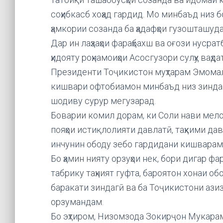
соҳибкасб хоҳад гардид. Мо минбаъд низ б
ҳамкории созанда ба ҳадафҳои гузошташуд
Дар ин лаҳзаҳои фараҳбахш ва оғози нуср
ҳидояту роҳнамоиҳои Асосгузори сулҳу ваҳ
Президенти Тоҷикистон муҳтарам Эмомал
кишвари офтобиамон минбаъд низ зиндаг
шодиву сурур мегузарад.
Боварии комил дорам, ки Соли нави мело
пояҳои истиқлолияти давлатӣ, таҳкими дав
инчунин ободу зебо гардидани кишварам
Бо ҳамин нияту орзуҳои нек, бори дигар
табрику таҳният гуфта, бароятон хонаи об
баракати зиндагӣ ва ба Тоҷикистони ази
орзумандам.
Бо эҳтиром, Низомзода Зокирҷон Мукара