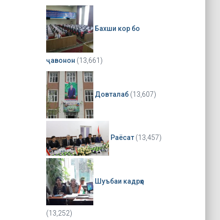
Бахши кор бо
ҷавонон
(13,661)
Довталаб
(13,607)
Раёсат
(13,457)
Шуъбаи кадрҳо
(13,252)