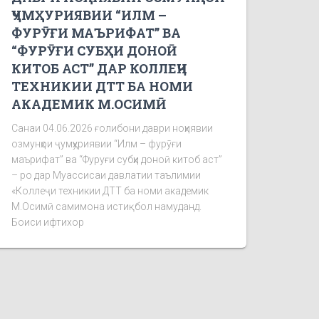
ҶУМҲУРИЯВИИ “ИЛМ –
ФУРӮҒИ МАЪРИФАТ” ВА
“ФУРӮҒИ СУБҲИ ДОНОӢ
КИТОБ АСТ” ДАР КОЛЛЕҶИ
ТЕХНИКИИ ДТТ БА НОМИ
АКАДЕМИК М.ОСИМӢ
Санаи 04.06.2026 ғолибони даври ноҳиявии
озмунҳои ҷумҳуриявии “Илм – фурӯғи
маърифат” ва “Фуруғи субҳи доноӣ китоб аст”
– ро дар Муассисаи давлатии таълимии
«Коллеҷи техникии ДТТ ба номи академик
М.Осимӣ самимона истиқбол намуданд.
Боиси ифтихор