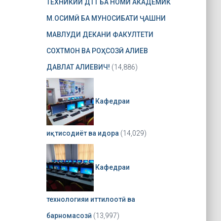
ТЕХНИКИИ ДТТ БА НОМИ АКАДЕМИК
М.ОСИМӢ БА МУНОСИБАТИ ҶАШНИ
МАВЛУДИ ДЕКАНИ ФАКУЛТЕТИ
СОХТМОН ВА РОҲСОЗӢ АЛИЕВ
ДАВЛАТ АЛИЕВИЧ!
(14,886)
Кафедраи
иқтисодиёт ва идора
(14,029)
Кафедраи
технологияи иттилоотӣ ва
барномасозӣ
(13,997)