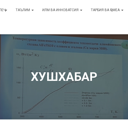
ЛЕҶ
ТАЪЛИМ
ИЛМ ВА ИННОВАТСИЯ
ТАРБИЯ ВА ҶОМЕА
ХУШХАБАР