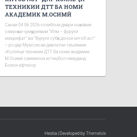
ТЕХНИКИИ ДТТ БА НОМИ
АКАДЕМИК М.ОСИМӢ
Санаи 04.06.2026 ғолибони даври ноҳиявии
озмунҳои ҷумҳуриявии “Илм – фурӯғи
маърифат” ва “Фуруғи субҳи доноӣ китоб аст”
– ро дар Муассисаи давлатии таълимии
«Коллеҷи техникии ДТТ ба номи академик
М.Осимӣ самимона истиқбол намуданд.
Боиси ифтихор
Hestia | Developed by
ThemeIsle