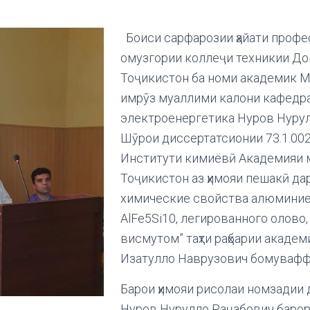
Боиси сарфарозии ҳайати профе
омузгории коллеҷи техникии До
Тоҷикистон ба номи академик М.
имрӯз муаллими калони кафедр
электроенергетика Нуров Нурул
Шӯрои диссертатсионии 73.1.002.
Институти кимиёвӣ Академияи 
Тоҷикистон аз ҳимояи пешакӣ да
химические свойства алюминие
AlFe5Si10, легированного олово
висмутом” таҳти раҳбарии академ
Изатулло Наврузович бомувафф
Барои ҳимояи рисолаи номзадии
Нуров Нурулло Раҷабович барор