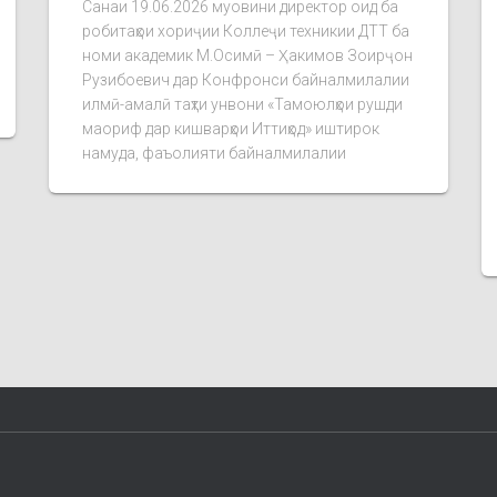
Санаи 19.06.2026 муовини директор оид ба
робитаҳои хориҷии Коллеҷи техникии ДТТ ба
номи академик М.Осимӣ – Ҳакимов Зоирҷон
Рузибоевич дар Конфронси байналмилалии
илмӣ-амалӣ таҳти унвони «Тамоюлҳои рушди
маориф дар кишварҳои Иттиҳод» иштирок
намуда, фаъолияти байналмилалии