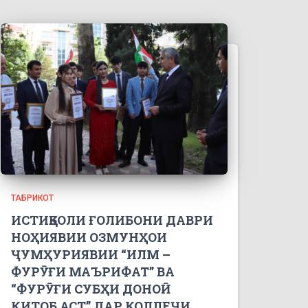
ТАБРИКОТ
ИСТИҚБОЛИ ҒОЛИБОНИ ДАВРИ
НОҲИЯВИИ ОЗМУНҲОИ
ҶУМҲУРИЯВИИ “ИЛМ –
ФУРӮҒИ МАЪРИФАТ” ВА
“ФУРӮҒИ СУБҲИ ДОНОӢ
КИТОБ АСТ” ДАР КОЛЛЕҶИ