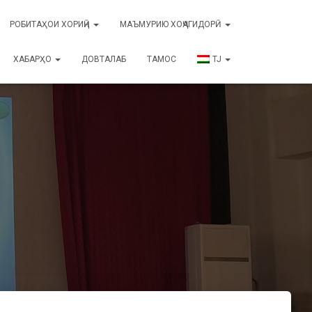
РОБИТАҲОИ ХОРИҶӢ
МАЪМУРИЮ ХОҶАГИДОРӢ
ХАБАРҲО
ДОВТАЛАБ
ТАМОС
TJ