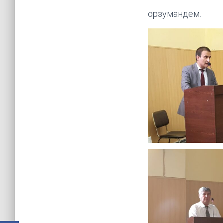
орзумандем.