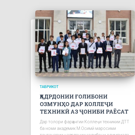
ТАБРИКОТ
ҚАДРДОНИИ ҒОЛИБОНИ
ОЗМУНҲО ДАР КОЛЛЕҶИ
ТЕХНИКӢ АЗ ҶОНИБИ РАЁСАТ
Дар толори фарҳангии Коллеҷи техникии ДТТ
ба номи академик М.Осимӣ маросими