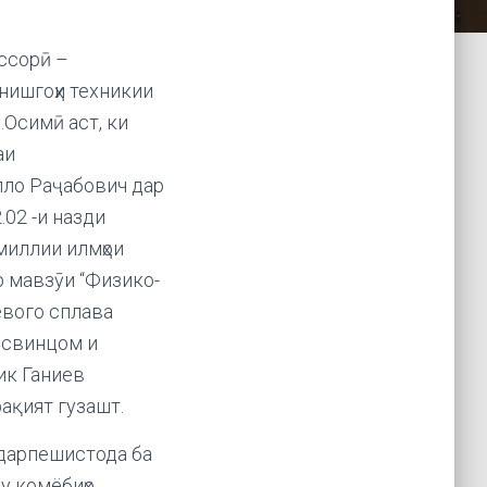
ссорӣ –
нишгоҳи техникии
Осимӣ аст, ки
аи
ло Раҷабович дар
02 -и назди
миллии илмҳои
р мавзӯи “Физико-
вого сплава
, свинцом и
ик Ганиев
ақият гузашт.
 дарпешистода ба
у комёбиҳо