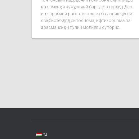
тантанавии қадрдонии ғолибони олимпиада
ва озмунҳои ҷумҳуриявӣ баргузор гардид. Дар
ин чорабинӣ раёсати коллеҷ ба донишҷӯёни
соҳибистеъдод сипоснома, ифтихорнома ва
ҳавасмандиҳои пулии молиявӣ супорид.
TJ