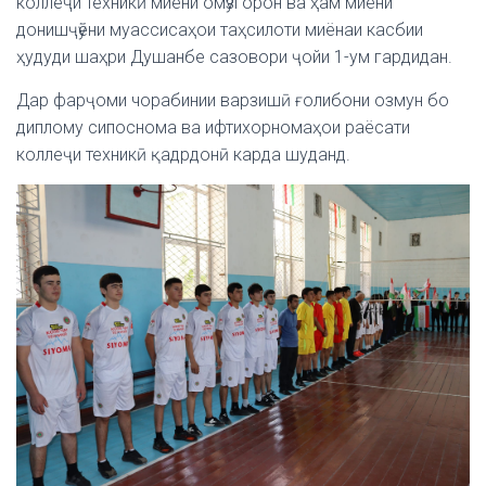
коллеҷи техникӣ миёни омӯзгорон ва ҳам миёни
донишҷӯёни муассисаҳои таҳсилоти миёнаи касбии
ҳудуди шаҳри Душанбе сазовори ҷойи 1-ум гардидан.
Дар фарҷоми чорабинии варзишӣ ғолибони озмун бо
диплому сипоснома ва ифтихорномаҳои раёсати
коллеҷи техникӣ қадрдонӣ карда шуданд.