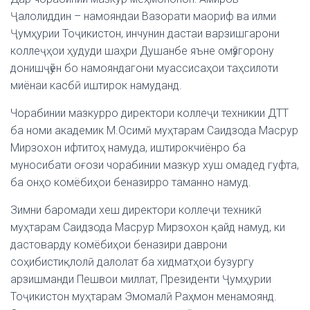
Ҷалолиддин – намояндаи Вазорати маориф ва илми
Ҷумҳурии Тоҷикистон, инчунин дастаи варзишгарони
коллеҷҳои ҳудуди шаҳри Душанбе яъне омӯзгорону
донишҷӯён бо намояндагони муассисаҳои таҳсилоти
миёнаи касбӣ иштирок намуданд.
Чорабинии мазкурро директори коллеҷи техникии ДТТ
ба номи академик М.Осимӣ муҳтарам Саидзода Масрур
Мирзохон ифтитоҳ намуда, иштирокчиёнро ба
муносибати оғози чорабинии мазкур хуш омадед гуфта,
ба онҳо комёбиҳои беназирро таманно намуд.
Зимни баромади хеш директори коллеҷи техникӣ
муҳтарам Саидзода Масрур Мирзохон қайд намуд, ки
дастоварду комёбиҳои беназири даврони
соҳибистиқлолӣ далолат ба хидматҳои бузургу
арзишманди Пешвои миллат, Президенти Ҷумҳурии
Тоҷикистон муҳтарам Эмомалӣ Раҳмон менамоянд.