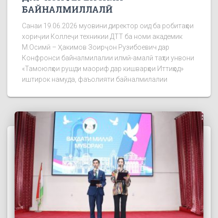
БАЙНАЛМИЛЛАЛӢ
Санаи 19.06.2026 муовини директор оид ба робитаҳои
хориҷии Коллеҷи техникии ДТТ ба номи академик
М.Осимӣ – Ҳакимов Зоирҷон Рузибоевич дар
Конфронси байналмилалии илмӣ-амалӣ таҳти унвони
«Тамоюлҳои рушди маориф дар кишварҳои Иттиҳод»
иштирок намуда, фаъолияти байналмилалии