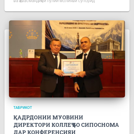
ва ҳавасмандиҳои пулии молиявӣ супорид.
ТАБРИКОТ
ҚАДРДОНИИ МУОВИНИ
ДИРЕКТОРИ КОЛЛЕҶ БО СИПОСНОМА
ДАР КОНФЕРЕНСИЯИ