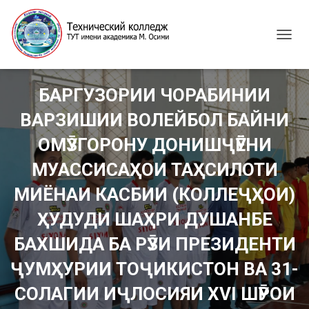
T
O
G
G
БАРГУЗОРИИ ЧОРАБИНИИ
L
E
ВАРЗИШИИ ВОЛЕЙБОЛ БАЙНИ
N
A
ОМӮЗГОРОНУ ДОНИШҶӮЁНИ
V
I
МУАССИСАҲОИ ТАҲСИЛОТИ
G
МИЁНАИ КАСБИИ (КОЛЛЕҶҲОИ)
A
T
ҲУДУДИ ШАҲРИ ДУШАНБЕ
I
O
БАХШИДА БА РӮЗИ ПРЕЗИДЕНТИ
N
ҶУМҲУРИИ ТОҶИКИСТОН ВА 31-
СОЛАГИИ ИҶЛОСИЯИ XVI ШӮРОИ