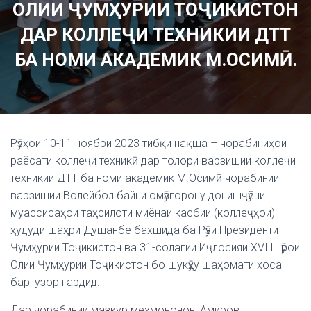
ОЛИИ ҶУМҲУРИИ ТОҶИКИСТОН
ДАР КОЛЛЕҶИ ТЕХНИКИИ ДТТ
БА НОМИ АКАДЕМИК М.ОСИМӢ.
Рӯзҳои 10-11 ноябри 2023 тибқи нақша – чорабиниҳои
раёсати коллеҷи техникӣ дар толори варзишии коллеҷи
техникии ДТТ ба номи академик М.Осимӣ чорабинии
варзишии Волейбол байни омӯзгорону донишҷӯёни
муассисаҳои таҳсилоти миёнаи касбии (коллеҷҳои)
ҳудуди шаҳри Душанбе бахшида ба Рӯзи Президенти
Ҷумҳурии Тоҷикистон ва 31-солагии Иҷлосияи XVI Шӯрои
Олии Ҷумҳурии Тоҷикистон бо шукӯҳу шаҳомати хоса
баргузор гардид.
Дар чорабинии мазкур меҳмононон: Амиров