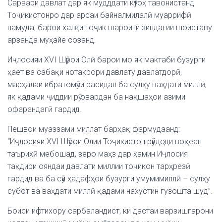
Сарвари давлат дар як мудддати кӯтоҳ тавонистанд
Тоҷикистонро дар арсаи байналмилалӣ муаррифӣ
намуда, барои халқи тоҷик шароити зиндагии шоиставу
арзанда муҳайё созанд.
Иҷлосияи ХVI Шӯрои Олӣ барои мо як мактаби бузурги
ҳаёт ва сабақи нотакрори давлату давлатдорӣ,
марҳалаи ибратомӯзи расидан ба сулҳу ваҳдати миллӣ,
як қадами ҷиддии рӯ овардан ба нақшаҳои азими
офарандагӣ гардид.
Пешвои муаззами миллат барҳақ фармудаанд:
“Иҷлосияи XVI Шӯрои Олии Тоҷикистон рӯйдоди воқеан
таърихӣ мебошад, зеро маҳз дар ҳамин Иҷлосия
тақдири ояндаи давлати миллии тоҷикон тарҳрезӣ
гардид ва ба сӯи ҳадафҳои бузурги умумимиллӣ – сулҳу
субот ва ваҳдати миллӣ қадами нахустин гузошта шуд”.
Боиси ифтихору сарбаландист, ки дастаи варзишгарони