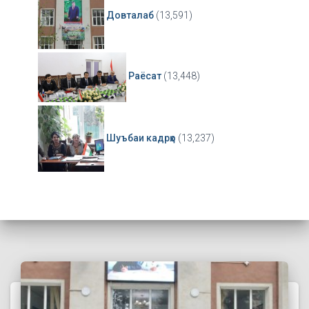
Довталаб
(13,591)
Раёсат
(13,448)
Шуъбаи кадрҳо
(13,237)