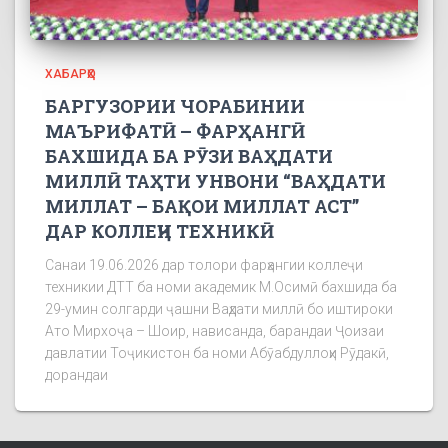
ХАБАРҲО
БАРГУЗОРИИ ЧОРАБИНИИ
МАЪРИФАТӢ – ФАРҲАНГӢ
БАХШИДА БА РӮЗИ ВАҲДАТИ
МИЛЛӢ ТАҲТИ УНВОНИ “ВАҲДАТИ
МИЛЛАТ – БАҚОИ МИЛЛАТ АСТ”
ДАР КОЛЛЕҶИ ТЕХНИКӢ
Санаи 19.06.2026 дар толори фарҳангии коллеҷи
техникии ДТТ ба номи академик М.Осимӣ бахшида ба
29-умин солгарди ҷашни Ваҳдати миллӣ бо иштироки
Ато Мирхоҷа – Шоир, нависанда, барандаи Ҷоизаи
давлатии Тоҷикистон ба номи Абӯабдуллоҳи Рӯдакӣ,
дорандаи