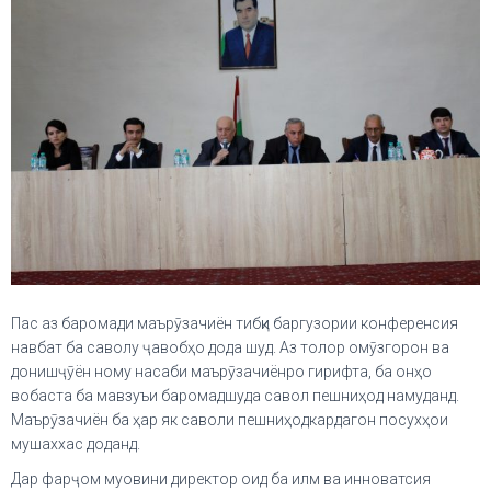
Пас аз баромади маърӯзачиён тибқи баргузории конференсия
навбат ба саволу ҷавобҳо дода шуд. Аз толор омӯзгорон ва
донишҷӯён ному насаби маърӯзачиёнро гирифта, ба онҳо
вобаста ба мавзуъи баромадшуда савол пешниҳод намуданд.
Маърӯзачиён ба ҳар як саволи пешниҳодкардагон посухҳои
мушаххас доданд.
Дар фарҷом муовини директор оид ба илм ва инноватсия