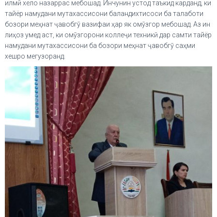
илмӣ хело назаррас мебошад. Инчунин устод таъкид карданд, ки
тайёр намудани мутахассисони баландихтисоси ба талаботи
бозори меҳнат ҷавобгӯ вазифаи ҳар як омӯзгор мебошад. Аз ин
лиҳоз умед аст, ки омӯзгорони коллеҷи техникӣ дар самти тайёр
намудани мутахассисони ба бозори меҳнат ҷавобгӯ саҳми
хешро мегузоранд.