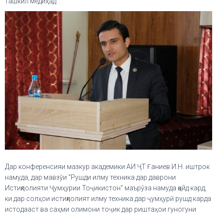
ташкил медиҳад”.
Дар конференсияи мазкур академики АИ ҶТ Ғаниев И.Н. иштрок
намуда, дар мавзӯи “Рушди илму техника дар даврони
Истиқлолияти Ҷумҳурии Тоҷикистон” маърӯза намуда қайд кард,
ки дар солҳои истиқлолият илму техника дар ҷумҳурӣ рушд карда
истодааст ва саҳми олимони тоҷик дар риштаҳои гуногуни