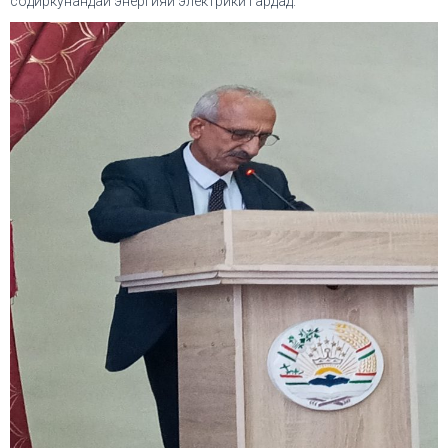
содиркунандаи энергияи электрикӣ гардад.