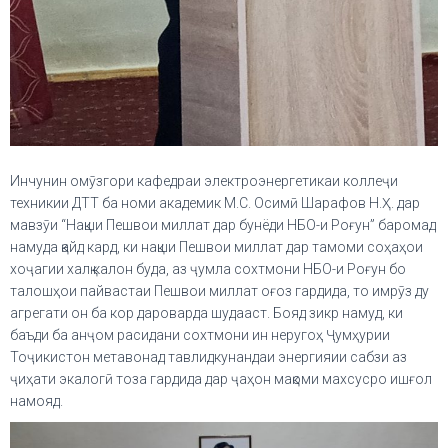
Инчунин омӯзгори кафедраи электроэнергетикаи коллеҷи
техникии ДТТ ба номи академик М.С. Осимӣ Шарафов Н.Ҳ. дар
мавзӯи “Нақши Пешвои миллат дар бунёди НБО-и Роғун” баромад
намуда қайд кард, ки нақши Пешвои миллат дар тамоми соҳаҳои
хоҷагии халқ калон буда, аз ҷумла сохтмони НБО-и Роғун бо
талошҳои пайвастаи Пешвои миллат оғоз гардида, то имрӯз ду
агрегати он ба кор дароварда шудааст. Бояд зикр намуд, ки
баъди ба анҷом расидани сохтмони ин неругоҳ Ҷумҳурии
Тоҷикистон метавонад тавлидкунандаи энергияии сабзи аз
ҷиҳати экалогӣ тоза гардида дар ҷаҳон мақоми махсусро ишғол
намояд.