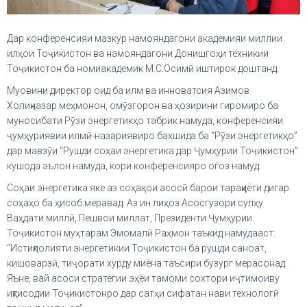
Дар конференсияи мазкур намояндагони академияи миллии
илҳои Тоҷикистон ва намояндагони Донишгоҳи техникии
Тоҷикистон ба номиакадемик М.С.Осимӣ иштирок доштанд.
Муовини директор оид ба илм ва инноватсия Азимов
Холиқназар меҳмонон, омӯзгорон ва ҳозирини гиромиро ба
муносибати Рӯзи энергетикҳо табрик намуда, конференсияи
ҷумҳуриявии илмӣ-назариявиро бахшида ба “Рӯзи энергетикҳо”
дар мавзӯи “Рушди соҳаи энергетика дар Ҷумҳурии Тоҷикистон”
кушода эълон намуда, кори конференсияро оѓоз намуд.
Соҳаи энергетика яке аз соҳаҳои асосӣ барои тараққиёти дигар
соҳаҳо ба ҳисоб меравад. Аз ин лиҳоз Асосгузори сулҳу
Ваҳдати миллӣ, Пешвои миллат, Президенти Ҷумҳурии
Тоҷикистон муҳтарам Эмомалӣ Раҳмон таъкид намудааст:
“Истиқлолияти энергетикии Тоҷикистон ба рушди саноат,
кишоварзӣ, тиҷорати хурду миёна таъсири бузург мерасонад.
Яъне, вай асоси стратегии эҳёи тамоми сохтори иҷтимоиву
иқтисодии Тоҷикистонро дар сатҳи сифатан нави технологӣ