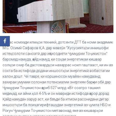
Сипас номзади илмҳои техникӣ, дотсенти ДТТ ба номи академик
М.С. Осимӣ Сафаров Қ.А. дар мавзӯи “Хусусиятҳои инкишофи
истеҳсолоти саноатӣ дар иқтисодиёти Ҷумҳурии Тоҷикистон”
баромад намуда, қайд намуд, ки соҳаи энергетикаи кишвар
солҳои охир ба дастовардҳои назаррас ноил гаштааст, ки ин аз
сохта ба истифода додани иншоотҳои энергетикӣ вобастагии
калон дошт. Чӣ тавре, ки коршиносон муайян намудаанд,
захираи умумии солонаи потенсиалии энергияи барқии обӣ дар
Ҷумҳурии Тоҷикистон қариб 527 млрд. кВт соатро ташкил
медиҳад, ки айни ҳол 4-5%-и он мавриди истифода қарор дорад.
Қайд намудан зарур аст, ки баъди ба итмом расонидани дигар
иншоотҳои ба лоиҳагирифташудаи энергетикӣ аз ҷумла НБО-и
Роғун Ҷумҳурии Тоҷикистон метавонад, яке аз кишварҳои