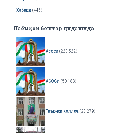
Хабарҳо
(445)
Паёмҳои бештар дидашуда
Асосӣ
(223,522)
АСОСӢ
(50,183)
Таърихи коллеҷ
(20,279)