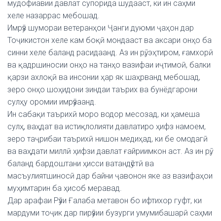
мудофиавии давлат супорида шудааст, ки ин саҳми
хеле назаррас мебошад.
Имрӯз шумораи ветеранҳои Ҷанги дуюми ҷаҳон дар
Тоҷикистон хеле кам боқӣ мондааст ва аксари онҳо ба
синни хеле баланд расидаанд. Аз ин рӯ, эҳтиром, ғамхорӣ
ва қадршиносии онҳо на танҳо вазифаи иҷтимоӣ, балки
қарзи ахлоқӣ ва инсонии ҳар як шаҳрванд мебошад,
зеро онҳо шоҳидони зиндаи таърих ва бунёдгарони
сулҳу оромии имрӯзаанд.
Ин сабақи таърихӣ моро водор месозад, ки ҳамеша
сулҳ, ваҳдат ва истиқлолияти давлатиро ҳифз намоем,
зеро таҷрибаи таърихӣ нишон медиҳад, ки бе омодагӣ
ва ваҳдати миллӣ ҳифзи давлат ғайриимкон аст. Аз ин рӯ,
баланд бардоштани ҳисси ватандӯстӣ ва
масъулиятшиносӣ дар байни ҷавонон яке аз вазифаҳои
муҳимтарин ба ҳисоб меравад.
Дар арафаи Рӯзи Ғалаба метавон бо ифтихор гуфт, ки
мардуми тоҷик дар пирӯзии бузурги умумибашарӣ саҳми