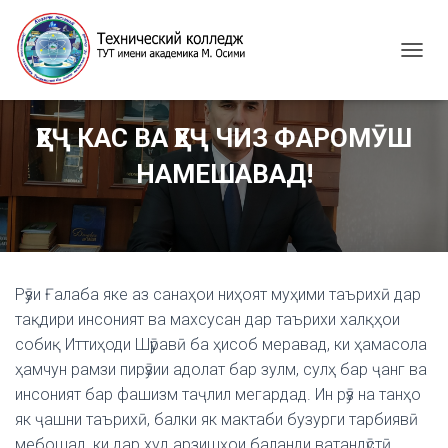
T
O
G
G
ҲЕҶ КАС ВА ҲЕҶ ЧИЗ ФАРОМӮШ
L
E
НАМЕШАВАД!
N
A
V
I
G
A
Рӯзи Ғалаба яке аз санаҳои ниҳоят муҳими таърихӣ дар
T
I
тақдири инсоният ва махсусан дар таърихи халқҳои
O
собиқ Иттиҳоди Шӯравӣ ба ҳисоб меравад, ки ҳамасола
N
ҳамчун рамзи пирӯзии адолат бар зулм, сулҳ бар ҷанг ва
инсоният бар фашизм таҷлил мегардад. Ин рӯз на танҳо
як ҷашни таърихӣ, балки як мактаби бузурги тарбиявӣ
мебошад, ки дар худ арзишҳои баланди ватандӯстӣ,