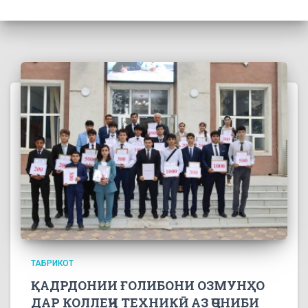
ТАБРИКОТ
ҚАДРДОНИИ ҒОЛИБОНИ ОЗМУНҲО
ДАР КОЛЛЕҶИ ТЕХНИКӢ АЗ ҶОНИБИ