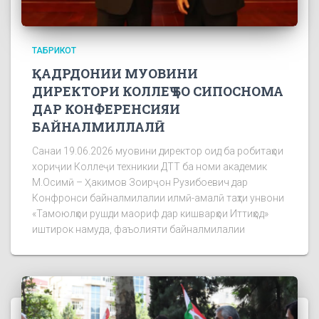
ТАБРИКОТ
ҚАДРДОНИИ МУОВИНИ
ДИРЕКТОРИ КОЛЛЕҶ БО СИПОСНОМА
ДАР КОНФЕРЕНСИЯИ
БАЙНАЛМИЛЛАЛӢ
Санаи 19.06.2026 муовини директор оид ба робитаҳои
хориҷии Коллеҷи техникии ДТТ ба номи академик
М.Осимӣ – Ҳакимов Зоирҷон Рузибоевич дар
Конфронси байналмилалии илмӣ-амалӣ таҳти унвони
«Тамоюлҳои рушди маориф дар кишварҳои Иттиҳод»
иштирок намуда, фаъолияти байналмилалии