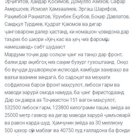
Эрҷигитов, Ҳайдар Қосимов, Домулло Азизов, Сафар
Амиршоев, Исмоил Ҳамзаалиев, Эргаш Шарифов,
Раҳимбой Раҳматов, Ӯрунбек Ёқубов, Боқир Давлатов,
Саидқул Турдиев, Қудрат Қаюмов ва дигар
ҷанговарони далер ҳастанд, ки номашон ҷовидона дар
таърих бо шиори «Ҳеҷ кас ва ҳеҷ чиз фаромӯш
намешавад» сабт шудааст.
Мардуми тоҷик дар солҳои ҷанг на танҳо дар фронт,
балки дар ақибгоҳ низ саҳми бузург гузоштаанд. Онҳо
бо вуҷуди душвориҳои иқтисодӣ, камбуди захираҳо ва
вазъи вазнини зиндагӣ, бо садоқат ва меҳнати
софдилона барои фронт маҳсулот, либоси гарм ва
маводи зарурӣ омода намуда, ба ҷанг фиристодаанд.
Дар он давра аз Тоҷикистон 151 вагон маҳсулот,
532500 либоси гарм, 123800 килограмм пашм, зиёда аз
25000 метр газвор ва дигар маводи зарурӣ ҷамъоварӣ
ва равон карда шуд. Ҳамчунин зиёда аз 30 миллиону
500 ҳазор сӯм маблағ ва 40750 пуд ғалладона ба фонди