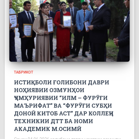
ТАБРИКОТ
ИСТИҚБОЛИ ҒОЛИБОНИ ДАВРИ
НОҲИЯВИИ ОЗМУНҲОИ
ҶУМҲУРИЯВИИ “ИЛМ – ФУРӮҒИ
МАЪРИФАТ” ВА “ФУРӮҒИ СУБҲИ
ДОНОӢ КИТОБ АСТ” ДАР КОЛЛЕҶИ
ТЕХНИКИИ ДТТ БА НОМИ
АКАДЕМИК М.ОСИМӢ