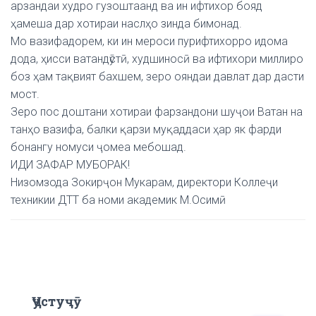
арзандаи худро гузоштаанд ва ин ифтихор бояд
ҳамеша дар хотираи наслҳо зинда бимонад.
Мо вазифадорем, ки ин мероси пурифтихорро идома
дода, ҳисси ватандӯстӣ, худшиносӣ ва ифтихори миллиро
боз ҳам тақвият бахшем, зеро ояндаи давлат дар дасти
мост.
Зеро пос доштани хотираи фарзандони шуҷои Ватан на
танҳо вазифа, балки қарзи муқаддаси ҳар як фарди
бонангу номуси ҷомеа мебошад.
ИДИ ЗАФАР МУБОРАК!
Низомзода Зокирҷон Мукарам, директори Коллеҷи
техникии ДТТ ба номи академик М.Осимӣ
Ҷустуҷӯ