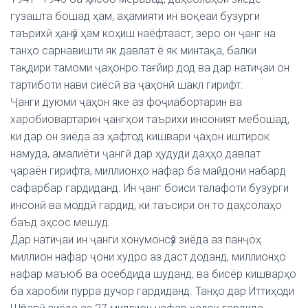
гузашта бошад ҳам, аҳамияти ин воқеаи бузурги
таърихӣ ҳанӯз ҳам коҳиш наёфтааст, зеро он ҷанг на
танҳо сарнавишти як давлат ё як минтақа, балки
тақдири тамоми ҷаҳонро тағйир дод ва дар натиҷаи он
тартиботи нави сиёсӣ ва ҷаҳонӣ шакл гирифт.
Ҷанги дуюми ҷаҳон яке аз фоҷиабортарин ва
харобиовартарин ҷангҳои таърихи инсоният мебошад,
ки дар он зиёда аз ҳафтод кишвари ҷаҳон иштирок
намуда, амалиёти ҷангӣ дар ҳудуди даҳҳо давлат
ҷараён гирифта, миллионҳо нафар ба майдони набард
сафарбар гардиданд. Ин ҷанг боиси талафоти бузурги
инсонӣ ва моддӣ гардид, ки таъсири он то даҳсолаҳо
баъд эҳсос мешуд.
Дар натиҷаи ин ҷанги хонумонсӯз зиёда аз панҷоҳ
миллион нафар ҷони худро аз даст доданд, миллионҳо
нафар маъюб ва осебдида шуданд, ва бисёр кишварҳо
ба харобии пурра дучор гардиданд. Танҳо дар Иттиҳоди