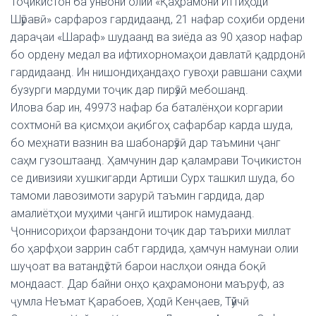
Тоҷикистон ба унвони олии «Қаҳрамони Иттиҳоди
Шӯравӣ» сарфароз гардидаанд, 21 нафар соҳиби ордени
дараҷаи «Шараф» шудаанд ва зиёда аз 90 ҳазор нафар
бо ордену медал ва ифтихорномаҳои давлатӣ қадрдонӣ
гардидаанд. Ин нишондиҳандаҳо гувоҳи равшани саҳми
бузурги мардуми тоҷик дар пирӯзӣ мебошанд.
Илова бар ин, 49973 нафар ба баталёнҳои коргарии
сохтмонӣ ва қисмҳои ақибгоҳ сафарбар карда шуда,
бо меҳнати вазнин ва шабонарӯзӣ дар таъмини ҷанг
саҳм гузоштаанд. Ҳамчунин дар қаламрави Тоҷикистон
се дивизияи хушкигарди Артиши Сурх ташкил шуда, бо
тамоми лавозимоти зарурӣ таъмин гардида, дар
амалиётҳои муҳими ҷангӣ иштирок намудаанд.
Ҷоннисориҳои фарзандони тоҷик дар таърихи миллат
бо ҳарфҳои заррин сабт гардида, ҳамчун намунаи олии
шуҷоат ва ватандӯстӣ барои наслҳои оянда боқӣ
мондааст. Дар байни онҳо қаҳрамонони маъруф, аз
ҷумла Неъмат Қарабоев, Ҳодӣ Кенҷаев, Тӯйчӣ