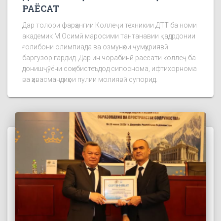
РАЁСАТ
Дар толори фарҳангии Коллеҷи техникии ДТТ ба номи
академик М.Осимӣ маросими тантанавии қадрдонии
ғолибони олимпиада ва озмунҳои ҷумҳуриявӣ
баргузор гардид. Дар ин чорабинӣ раёсати коллеҷ ба
донишҷӯёни соҳибистеъдод сипоснома, ифтихорнома
ва ҳавасмандиҳои пулии молиявӣ супорид.