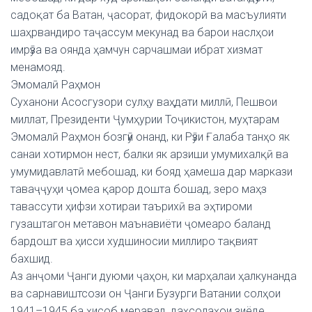
садоқат ба Ватан, ҷасорат, фидокорӣ ва масъулияти
шаҳрвандиро таҷассум мекунад ва барои наслҳои
имрӯза ва оянда ҳамчун сарчашмаи ибрат хизмат
менамояд.
Эмомалӣ Раҳмон
Суханони Асосгузори сулҳу ваҳдати миллӣ, Пешвои
миллат, Президенти Ҷумҳурии Тоҷикистон, муҳтарам
Эмомалӣ Раҳмон бозгӯи онанд, ки Рӯзи Ғалаба танҳо як
санаи хотирмон нест, балки як арзиши умумихалқӣ ва
умумидавлатӣ мебошад, ки бояд ҳамеша дар маркази
таваҷҷуҳи ҷомеа қарор дошта бошад, зеро маҳз
тавассути ҳифзи хотираи таърихӣ ва эҳтироми
гузаштагон метавон маънавиёти ҷомеаро баланд
бардошт ва ҳисси худшиносии миллиро тақвият
бахшид.
Аз анҷоми Ҷанги дуюми ҷаҳон, ки марҳалаи ҳалкунанда
ва сарнавиштсози он Ҷанги Бузурги Ватании солҳои
1941–1945 ба ҳисоб меравад, даҳсолаҳои зиёде