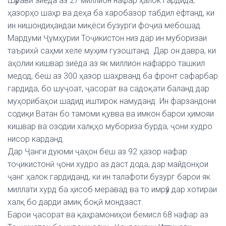
Шӯравӣ зиёда аз 27 миллион нафар ҳалок гардида,
ҳазорҳо шаҳр ва деҳа ба харобазор табдил ёфтанд, ки
ин нишондиҳандаи миқёси бузурги фоҷиа мебошад.
Мардуми Ҷумҳурии Тоҷикистон низ дар ин муборизаи
таърихӣ саҳми хеле муҳим гузоштанд. Дар он давра, ки
аҳолии кишвар зиёда аз як миллион нафарро ташкил
медод, беш аз 300 ҳазор шаҳрванд ба фронт сафарбар
гардида, бо шуҷоат, ҷасорат ва садоқати баланд дар
муҳорибаҳои шадид иштирок намуданд. Ин фарзандони
содиқи Ватан бо тамоми қувва ва имкон барои ҳимояи
кишвар ва озодии халқҳо мубориза бурда, ҷони худро
нисор карданд.
Дар Ҷанги дуюми ҷаҳон беш аз 92 ҳазор нафар
тоҷикистонӣ ҷони худро аз даст дода, дар майдонҳои
ҷанг ҳалок гардиданд, ки ин талафоти бузург барои як
миллати хурд ба ҳисоб меравад ва то имрӯз дар хотираи
халқ бо дарди амиқ боқӣ мондааст.
Барои ҷасорат ва қаҳрамониҳои бемисл 68 нафар аз