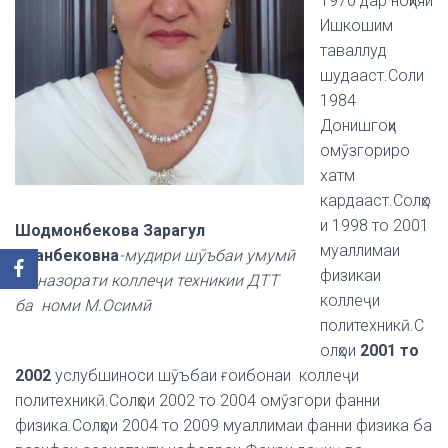
1970 дар ноҳияи
Ишкошим
таваллуд
шудааст.Соли
1984
Донишгоҳи
омӯзгориро
хатм
кардааст.Солҳо
и 1998 то 2001
Шодмонбекова Зарагул
муаллимаи
Асанбековна
-мудири шӯъбаи умумӣ
физикаи
ва назорати коллеҷи техникии ДТТ
коллеҷи
ба номи М.Осимӣ
политехникӣ.С
олҳои
2001 то
2002
услубшиноси шӯъбаи ғоибонаи коллеҷи
политехникӣ.Солҳои 2002 то 2004 омӯзгори фанни
физика.Солҳои 2004 то 2009 муаллимаи фанни физика ба