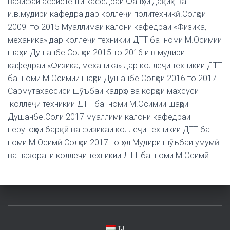
вазифаи ассистенти кафедраи Фанҳои дақиқ ва
и.в.мудири кафедра дар коллеҷи политехникӣ.Солҳои
2009 то 2015 Муаллимаи калони кафедраи «Физика,
механика» дар коллеҷи техникии ДТТ ба номи М.Осимии
шаҳри Душанбе.Солҳои 2015 то 2016 и.в.мудири
кафедраи «Физика, механика» дар коллеҷи техникии ДТТ
ба номи М.Осимии шаҳри Душанбе.Солҳои 2016 то 2017
Сармутахассиси шӯъбаи кадрҳо ва корҳои махсуси
коллеҷи техникии ДТТ ба номи М.Осимии шаҳри
Душанбе.Соли 2017 муаллими калони кафедраи
неругоҳҳои барқӣ ва физикаи коллеҷи техникии ДТТ ба
номи М.Осимӣ.Солҳои 2017 то ҳол Мудири шӯъбаи умумӣ
ва назорати коллеҷи техникии ДТТ ба номи М.Осимӣ.
TJ