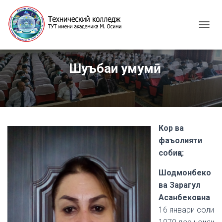
T
O
G
G
Шуъбаи умумӣ
L
E
N
A
V
I
G
Кор ва
A
фаъолияти
T
собиқа:
I
O
Шодмонбеко
N
ва Зарагул
Асанбековна
16 январи соли