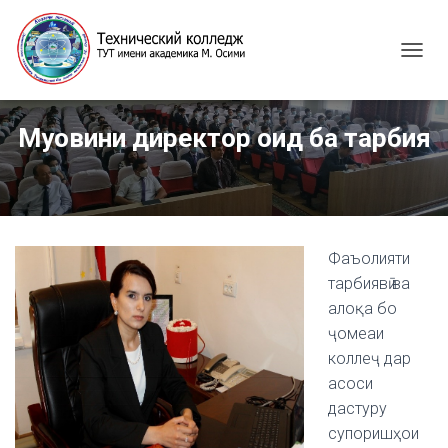
T
O
G
G
Муовини директор оид ба тарбия
L
E
N
A
V
I
G
Фаъолияти
A
тарбиявӣ ва
T
алоқа бо
I
ҷомеаи
O
N
коллеҷ дар
асоси
дастуру
супоришҳои