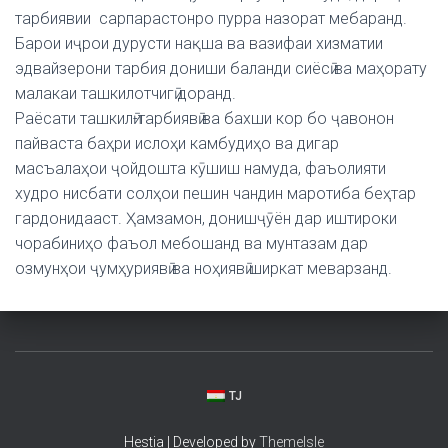
тарбиявии сарпарастонро пурра назорат мебаранд.
Барои иҷрои дурусти нақша ва вазифаи хизматии
эдвайзерони тарбия дониши баланди сиёсӣ ва маҳорату
малакаи ташкилотчигӣ доранд.
Раёсати ташкилӣ-тарбиявӣ ва бахши кор бо ҷавонон
пайваста баҳри ислоҳи камбудиҳо ва дигар
масъалаҳои ҷойдошта кӯшиш намуда, фаъолияти
худро нисбати солҳои пешин чандин маротиба беҳтар
гардонидааст. Ҳамзамон, донишҷӯён дар иштироки
чорабиниҳо фаъол мебошанд ва мунтазам дар
озмунҳои ҷумҳуриявӣ ва ноҳиявӣ ширкат меварзанд.
TJ
Hestia | Developed by
ThemeIsle