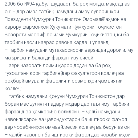
2006 бо №94 қабул шудааст, ба роҳ монда, мақсад аз
он: – дар амал татбиқ намудани амру супоришҳои
Президенти Ҷумҳурии Тоҷикистон Эмомалӣ Раҳмон ва
қарору фармонҳои Ҳукумати Ҷумҳурии Тоҷикистон,
Вазорати маориф ва илми Ҷумҳурии Тоҷикистон, ки ба
тарбияи насли наврас равона карда шудаанд;
– тарбия намудани мутахассисони варзидаи дорои илму
маърифати баланди фарҳангиву сиёсӣ;
– зери назорати доими қарор додан ва ба роҳ
гузоштани кори тарбиявӣ дар факултетҳои коллеҷ ва
роҳбарӣ намудани фаъолияти созмонҳои ҷамъиятии
коллеҷ;
– татбиқ намудани Қонуни Ҷумҳурии Тоҷикистон дар
бораи масъулияти падару модар дар таълиму тарбияи
фарзанд ва ҳамкорӣ бо волидайн. – ҷалб намудани
ҷавонписарон ва ҷавондухтарон ба иштироки фаъол
дар чорабиниҳои оммавӣ-сиёсии коллеҷ ва берун аз он;
– ҷалби ҷавонон ба иштироки фаъол дар чорабиниҳои