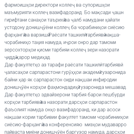
фармоишҳои директори коллеҷ ва супоришҳои
маъмурияти коллеҷ вазифадоранд. Бо мақсади ҷашн
гирифтани санаҳои таърихӣ ва ҷалб намудани ҳайати
устодону донишҷӯёни коллеҷ ба чорабиниҳои сиёсию
фарҳангӣ ва варзишӣ Раёсати ташкилӣ-тарбиявӣ нақша-
чорабиниҳо таҳия намуда, иҷрои онро дар тамоми
зерсохторҳои қисми тарбияи коллеҷ зери назорати
ҷиддӣ қарор медиҳад.
Дар факултетҳо аз тарафи раёсати ташкилӣ- тарбиявӣ
ҷаласаҳои сарпарастони гурӯҳҳои академӣ гузаронида
байни ҳар як сарпарастон оиди нақшаи инфиродии
донишҷӯён корҳои фаҳмондадиҳӣ гузаронида мешавад.
Дар факултетҳо эдвайзерони тарбия барои пешбурди
корҳои тарбиявӣ ва назорати дарсҳои сарпарастон
фаъолият намуда онҳо вазифадоранд, ки дар асоси
нақшаи кории тарбивии факултет тамоми чорабинииҳои
сиёсию-фарҳангӣ ва конференсияю мизҳои мудаварро
пайваста миёни донишҷӯён баргузор намуда, дарсҳои