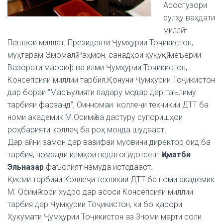
Асосгузори
сулҳу ваҳдати
миллӣ –
Пешвои миллат, Президенти Ҷумҳурии Тоҷикистон,
муҳтарам Эмомалӣ Раҳмон, санадҳои ҳуқуқӣ-меъёрии
Вазорати маориф ва илми Ҷумҳурии Тоҷикистон,
Консепсияи миллии тарбия,Қонуни Ҷумҳурии Тоҷикистон
дар бораи “Масъулияти падару модар дар таълиму
тарбияи фарзанд”, Оинномаи коллеҷи техникии ДТТ ба
номи академик М.Осимӣ ва дастуру супоришҳои
роҳбарияти коллеҷ ба роҳ монда шудааст.
Дар айни замон дар вазифаи муовини директор оид ба
тарбия, номзади илмҳои педагогӣ, дотсент
Қиматби
Эльназар
фаъолият намуда истодааст.
Қисми тарбияи Коллеҷи техникии ДТТ ба номи академик
М. Осимӣ кори худро дар асоси Консепсияи миллии
тарбия дар Ҷумҳурии Тоҷикистон, ки бо қарори
Ҳукумати Ҷумҳурии Тоҷикистон аз 3-юми марти соли