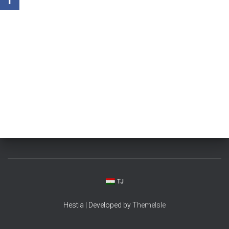
TJ
Hestia | Developed by
ThemeIsle