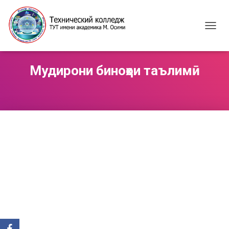
T
O
G
G
Мудирони биноҳои таълимӣ
L
E
N
A
V
I
G
A
T
I
O
N