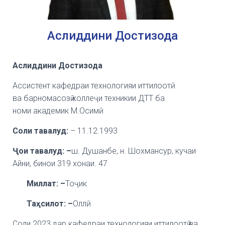
Аслиддини Достизода
Аслиддини Достизода
Ассистент кафедраи технологияи иттилоотӣ
ва
барномасозӣ коллеҷи техникии ДТТ ба
номи
академик М.Осимӣ
Соли тавалуд:
– 11.12.1993
Ҷои тавалуд: –
ш. Душанбе, н. Шохмансур, кучаи
Айни,
бинои 319 хонаи. 47
Миллат: –
Тоҷик
Та
ҳсилот: –
Оллӣ
Соли 2023 дар кафедраи технологияи иттилоотӣ ва