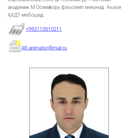
академик М.
Осимӣ кору фаъолият мекунад.
Аъзои
ҲХДТ мебошад.
+992110010211
AR.animator@mail.ru