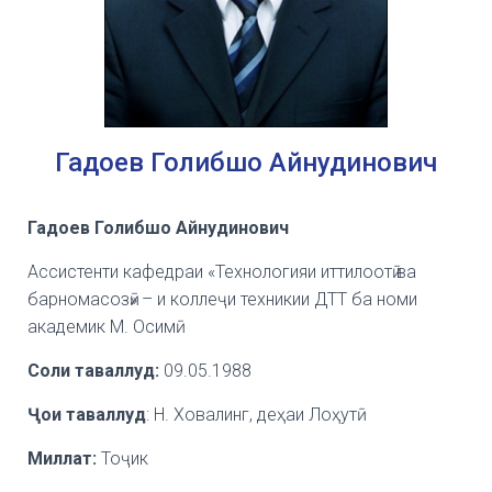
Гадоев Голибшо Айнудинович
Гадоев Голибшо Айнудинович
Ассистенти кафедраи «Технологияи иттилоотӣ ва
барномасозӣ» – и коллеҷи техникии ДТТ ба номи
академик М. Осимӣ
Соли таваллуд
:
09.05.1988
Ҷои таваллуд
: Н. Ховалинг, деҳаи Лоҳутӣ
Миллат
:
Тоҷик