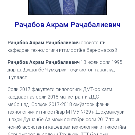
Раҷабов Акрам Раҷабалиевич
Ра
ҷабов Акрам Раҷабалиевич
ассистенти
кафедраи технологияи иттилоотӣ ва барномасозӣ
Раҷабов Акрам Раҷабалиевич
13 июли соли 1995
дар ш.
Душанбе Ҷумҳурии Тоҷикистон таваллуд
шудааст.
Соли 2017 факултети филологияи ДМТ-ро хатм
кардааст.
аз соли 2018 магистранти ДДСТТ
мебошад.
Солҳои 2017-2018 омӯзгори фанни
технологияи иттилоотӣ дар МТМУ №29 н.
Шоҳмансури
шаҳри Душанбе Аз моҳи сентябри соли 2017 то ин
ҷониб ассистенти кафедраи технологияи иттилоотӣ ва
барномасозии Колеҷи Техникии ДТТ ба номи