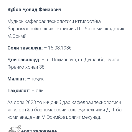
Яқубов Ҷовид Файзович
Мудири кафедраи технологияи иттилоотӣ ва
барномасозӣ коллеҷи техникии ДТТ ба номи академик
М.Осимӣ
Соли таваллуд:
– 16.08.1986
Ҷ
ои
таваллуд:
– н. Шоҳмансур, ш. Душанбе, кўчаи
Франко хонаи 38.
Миллат:
– тоҷик
Та
ҳ
силот
:
– олӣ
Аз соли 2023 то инҷониб дар кафедраи технологияи
иттилоотӣ ва барномасозии коллеҷи техникии ДТТ ба
номи академик М.Осимӣ фаъолият мекунад.
+992 880088686