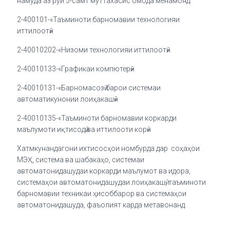
намуда аз рӯи 5-самт муттахасис омода менамояд:
2-400101-«Таъминоти барномавии технологияи
иттилоотӣ»
2-40010202-«Низоми технологияи иттилоотӣ»
2-40010133-«Графикаи компютерӣ»
2-40010131-«Барномасозӣ барои системаи
автоматикунонии лоиҳакашӣ»
2-40010135-«Таъминоти барномавии коркарди
маълумоти иқтисодӣ ва иттилооти корӣ»
Хатмкунандагони ихтисосҳои номбурда дар соҳаҳои
МЭҲ, система ва шабакаҳо, системаи
автоматонидашудаи коркарди маълумот ва идора,
системаҳои автоматонидашудаи лоиҳакашӣ, таъминоти
барномавии техникаи ҳисоббарор ва системаҳои
автоматонидашуда, фаъолият карда метавонанд.