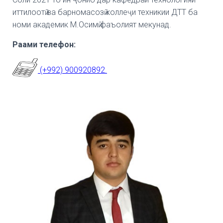
иттилоотӣ ва барномасозӣ коллеҷи техникии ДТТ ба
номи академик М.Осимӣ фаъолият мекунад.
Ра
ами
телефон
:
(+992) 900920892.