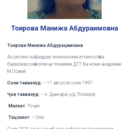
Тоирова Манижа Абдура
имовна
Тоирова Манижа Абдура
ҳ
имовна
Ассистент кафедраи технологияи иттилоотӣ ва
барномасозӣ коллеҷи техникии ДТТ ба номи академик
М.Осимӣ
Соли таввалуд:
– 11 августи соли 1997
Ҷ
ои таввалуд:
– н. Данғара ҷ/д Лолазор
Миллат
: Тоҷик
Та
ҳ
силот
: – Олӣ
Соли 2021 то ин ҷониб дар кафедраи технологияи