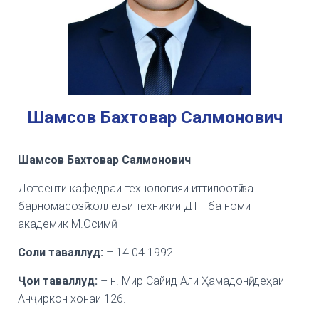
Шамсов Бахтовар Салмонович
Шамсов Бахтовар Салмонович
Дотсенти кафедраи технологияи иттилоотӣ ва
барномасозӣ коллељи техникии ДТТ ба номи
академик М.Осимӣ
Соли таваллуд:
– 14.04.1992
Ҷ
ои
таваллуд:
– н. Мир Сайид Али Ҳамадонӣ, деҳаи
Анҷиркон хонаи 126.