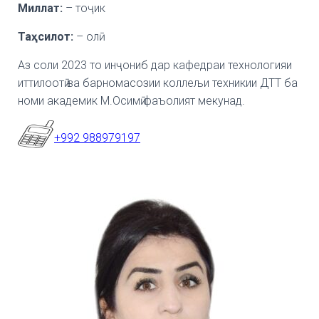
Миллат:
– тоҷик
Та
ҳ
силот
:
– олӣ
Аз соли 2023 то инҷониб дар кафедраи технологияи
иттилоотӣ ва барномасозии коллељи техникии ДТТ ба
номи академик М.Осимӣ фаъолият мекунад.
+992 988979197