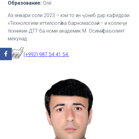
Образование:
Олӣ
Аз январи соли 2023 – юм то ин ҷониб дар кафедраи
«Технологияи иттилоотӣ ва барномасозӣ» – и коллеҷи
техникии ДТТ ба номи академик М. Осимӣ фаъолият
мекунад.
(+992) 987 54 41 54.