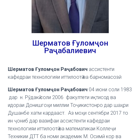
Шерматов Ғуломҷон
Раҷабалиевич
Шерматов Ғуломҷон Раҷабович
ассистенти
кафедраи технологияи иттилоотӣ ва барномасозӣ.
Шерматов Ғуломҷон Раҷабович
04 июни соли 1983
дар н. Рӯдакӣ соли 2006 факултети иқтисод ва
идораи Донишгоҳи миллии Тоҷикистонро дар шаҳри
Душанбе хатм кардааст. Аз моҳи сентябри 2017 то
ин ҷониб дар вазифаи ассистенти кафедраи
технологияи иттилоотӣ ва математикаи Коллеҷи
Техникии ДТТ ба номи академик М. Осимӣ кор ва