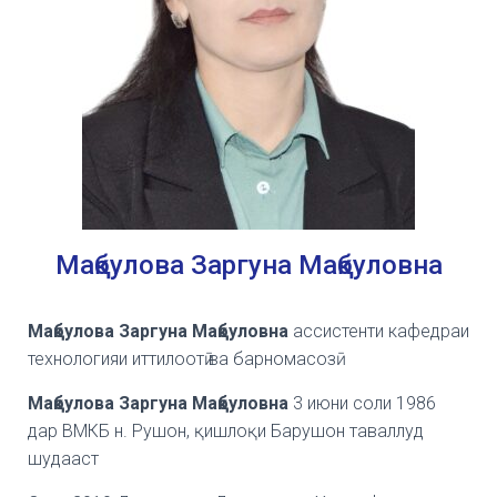
Мақбулова Заргуна Мақбуловна
Ма
қбулова Заргуна Мақбуловна
ассистенти кафедраи
технологияи иттилоотӣ ва барномасозӣ
Мақбулова Заргуна Мақбуловна
3 июни соли 1986
дар ВМКБ н.
Рушон, қишлоқи Барушон таваллуд
шудааст