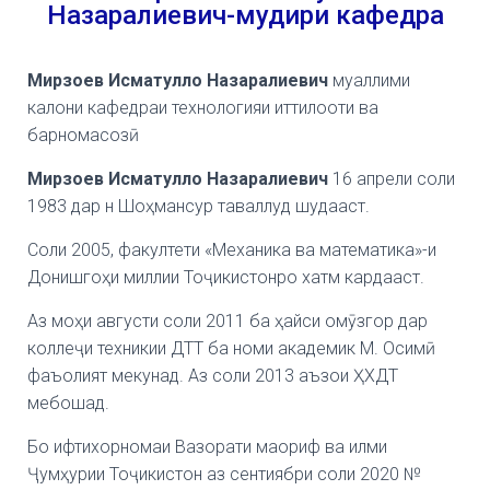
Назаралиевич-мудири кафедра
Мирзоев Исматулло Назаралиевич
муаллими
калони кафедраи технологияи иттилооти ва
барномасозӣ
Мирзоев Исматулло Назаралиевич
16 апрели соли
1983 дар н Шоҳмансур таваллуд шудааст.
Соли 2005, факултети «Механика ва математика»-и
Донишгоҳи миллии Тоҷикистонро хатм кардааст.
Аз моҳи августи соли 2011 ба ҳайси омӯзгор дар
коллеҷи техникии ДТТ ба номи академик М.
Осимӣ
фаъолият мекунад.
Аз соли 2013 аъзои ҲХДТ
мебошад.
Бо и
фтихорномаи Вазорати маориф ва илми
Ҷумҳурии Тоҷикистон аз сентиябри соли 2020 №