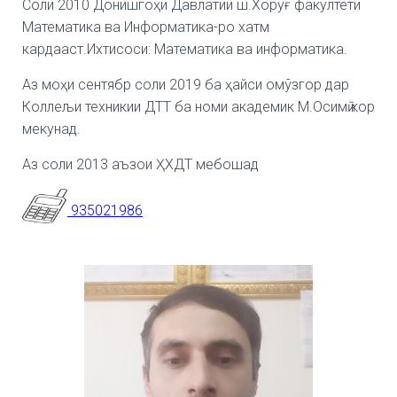
Соли 2010 Донишгоҳи Давлатии ш.
Хоруғ факултети
Математика ва Информатика-ро хатм
кардааст.
Ихтисоси: Математика ва информатика.
Аз моҳи сентябр соли 2019 ба ҳайси омўзгор дар
Коллељи техникии ДТТ ба номи академик М.
Осимӣ кор
мекунад.
Аз соли 2013 аъзои ҲХДТ мебошад
935021986