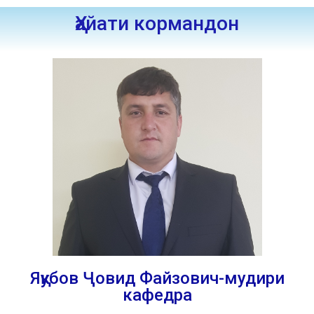
Ҳайати кормандон
Яқубов Ҷовид Файзович-мудири
кафедра