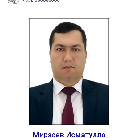
Мирзоев Исматулло