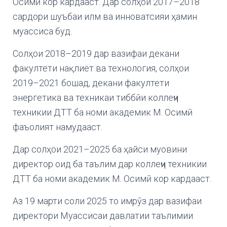
Осимӣ кор кардааст. Дар солҳои 2017–2018
сардори шуъбаи илм ва инноватсияи ҳамин
муассиса буд.
Солҳои 2018–2019 дар вазифаи декани
факултети нақлиёт ва технология, солҳои
2019–2021 бошад, декани факултети
энергетика ва техникаи тиббӣи коллеҷи
техникии ДТТ ба номи академик М. Осимӣ
фаъолият намудааст.
Дар солҳои 2021–2025 ба ҳайси муовини
директор оид ба таълим дар коллеҷи техникии
ДТТ ба номи академик М. Осимӣ кор кардааст.
Аз 19 марти соли 2025 то имрӯз дар вазифаи
директори Муассисаи давлатии таълимии