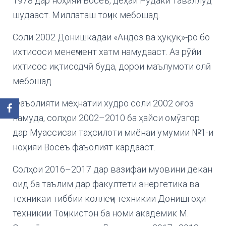
1978 дар ноҳияи Восеъ, деҳаи Рӯдакӣ таваллуд
шудааст. Миллаташ тоҷик мебошад.
Соли 2002 Донишкадаи «Андоз ва ҳуқуқ»-ро бо
ихтисоси менеҷмент хатм намудааст. Аз рӯйи
ихтисос иқтисодчӣ буда, дорои маълумоти олӣ
мебошад.
Фаъолияти меҳнатии худро соли 2002 оғоз
намуда, солҳои 2002–2010 ба ҳайси омӯзгор
дар Муассисаи таҳсилоти миёнаи умумии №1-и
ноҳияи Восеъ фаъолият кардааст.
Солҳои 2016–2017 дар вазифаи муовини декан
оид ба таълим дар факултети энергетика ва
техникаи тиббии коллеҷи техникии Донишгоҳи
техникии Тоҷикистон ба номи академик М.