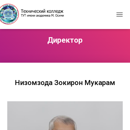
T
O
G
G
Директор
L
E
N
A
V
I
G
A
Низомзода Зокирҷон Мукарам
T
I
O
N