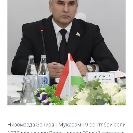
Низомзода Зокирҷон Мукарам 19 сентябри соли