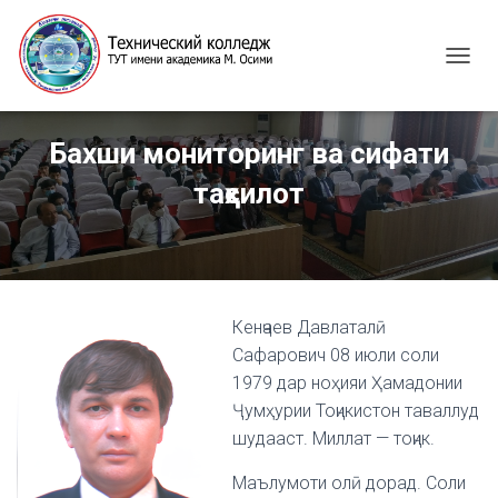
T
O
G
G
Бахши мониторинг ва сифати
L
E
таҳсилот
N
A
V
I
G
A
Кенҷаев Давлаталӣ
T
I
Сафарович 08 июли соли
O
1979 дар ноҳияи Ҳамадонии
N
Ҷумҳурии Тоҷикистон таваллуд
шудааст. Миллат — тоҷик.
Маълумоти олӣ дорад. Соли