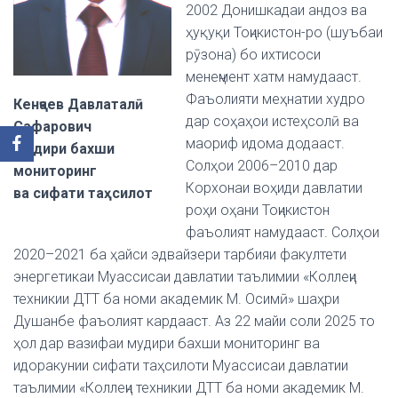
2002 Донишкадаи андоз ва
ҳуқуқи Тоҷикистон-ро (шуъбаи
рӯзона) бо ихтисоси
менеҷмент хатм намудааст.
Фаъолияти меҳнатии худро
Кенҷаев Давлаталӣ
дар соҳаҳои истеҳсолӣ ва
Сафарович
маориф идома додааст.
Мудири бахши
Солҳои 2006–2010 дар
мониторинг
Корхонаи воҳиди давлатии
ва сифати таҳсилот
роҳи оҳани Тоҷикистон
фаъолият намудааст. Солҳои
2020–2021 ба ҳайси эдвайзери тарбияи факултети
энергетикаи Муассисаи давлатии таълимии «Коллеҷи
техникии ДТТ ба номи академик М. Осимӣ» шаҳри
Душанбе фаъолият кардааст. Аз 22 майи соли 2025 то
ҳол дар вазифаи мудири бахши мониторинг ва
идоракунии сифати таҳсилоти Муассисаи давлатии
таълимии «Коллеҷи техникии ДТТ ба номи академик М.