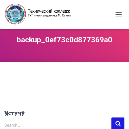
TOGG
NAVIG
backup_0ef73c0d877369a0
Ҷустуҷӯ
S
Search …