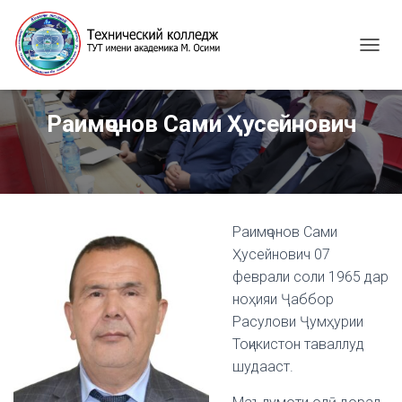
T
O
G
G
Раимҷонов Сами Ҳусейнович
L
E
N
A
V
I
G
Раимҷонов Сами
A
Ҳусейнович 07
T
феврали соли 1965 дар
I
ноҳияи Ҷаббор
O
N
Расулови Ҷумҳурии
Тоҷикистон таваллуд
шудааст.