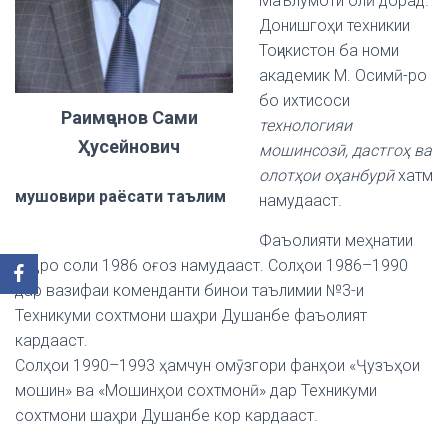
Маълумоти олӣ дорад.
Донишгоҳи техникии
Тоҷикистон ба номи
академик М. Осимӣ-ро
бо ихтисоси
Раимҷонов Сами
технологияи
Ҳусейнович
мошинсозӣ, дастгоҳ ва
олотҳои оҳанбурӣ
хатм
мушовири раёсати таълим
намудааст.
Фаъолияти меҳнатии
худро соли 1986 оғоз намудааст. Солҳои 1986–1990
дар вазифаи коменданти бинои таълимии №3-и
Техникуми сохтмони шаҳри Душанбе фаъолият
кардааст.
Солҳои 1990–1993 ҳамчун омӯзгори фанҳои «Ҷузъҳои
мошин» ва «Мошинҳои сохтмонӣ» дар Техникуми
сохтмони шаҳри Душанбе кор кардааст.