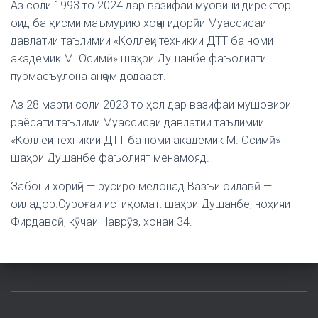
Аз соли 1993 то 2024 дар вазифаи муовини директор
оид ба қисми маъмурию хоҷагидорӣи Муассисаи
давлатии таълимии «Коллеҷи техникии ДТТ ба номи
академик М. Осимӣ» шаҳри Душанбе фаъолияти
пурмасъулона анҷом додааст.
Аз 28 марти соли 2023 то ҳол дар вазифаи мушовири
раёсати таълими Муассисаи давлатии таълимии
«Коллеҷи техникии ДТТ ба номи академик М. Осимӣ»
шаҳри Душанбе фаъолият менамояд.
Забони хориҷӣ — русиро медонад.Вазъи оилавӣ —
оиладор.Суроғаи истиқомат: шаҳри Душанбе, ноҳияи
Фирдавсӣ, кӯчаи Наврӯз, хонаи 34.