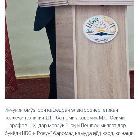
Инчунин омӯзгори кафедраи электроэнергетикаи
коллеҷи техникии ДТТ ба номи академик М.С. Осимӣ
Шарафов Н.Ҳ. дар мавзӯи “Нақши Пешвои миллат дар
бунёди НБО-и Роғун” баромад намуда қайд кард, ки нақши