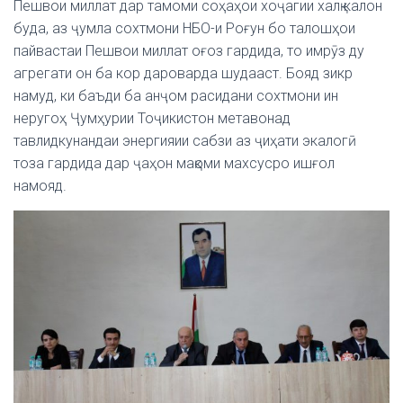
Пешвои миллат дар тамоми соҳаҳои хоҷагии халқ калон
буда, аз ҷумла сохтмони НБО-и Роғун бо талошҳои
пайвастаи Пешвои миллат оғоз гардида, то имрӯз ду
агрегати он ба кор дароварда шудааст. Бояд зикр
намуд, ки баъди ба анҷом расидани сохтмони ин
неругоҳ Ҷумҳурии Тоҷикистон метавонад
тавлидкунандаи энергияии сабзи аз ҷиҳати экалогӣ
тоза гардида дар ҷаҳон мақоми махсусро ишғол
намояд.