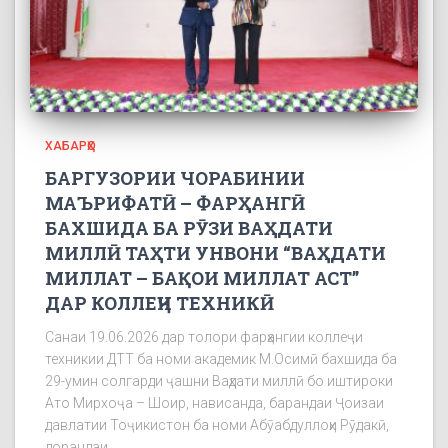
ХАБАРҲО
БАРГУЗОРИИ ЧОРАБИНИИ
МАЪРИФАТӢ – ФАРҲАНГӢ
БАХШИДА БА РӮЗИ ВАҲДАТИ
МИЛЛӢ ТАҲТИ УНВОНИ “ВАҲДАТИ
МИЛЛАТ – БАҚОИ МИЛЛАТ АСТ”
ДАР КОЛЛЕҶИ ТЕХНИКӢ
Санаи 19.06.2026 дар толори фарҳангии коллеҷи
техникии ДТТ ба номи академик М.Осимӣ бахшида ба
29-умин солгарди ҷашни Ваҳдати миллӣ бо иштироки
Ато Мирхоҷа – Шоир, нависанда, барандаи Ҷоизаи
давлатии Тоҷикистон ба номи Абӯабдуллоҳи Рӯдакӣ,
дорандаи