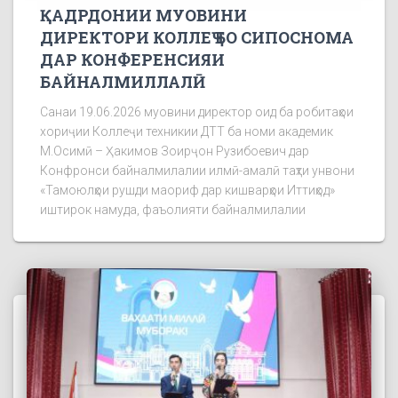
ҚАДРДОНИИ МУОВИНИ
ДИРЕКТОРИ КОЛЛЕҶ БО СИПОСНОМА
ДАР КОНФЕРЕНСИЯИ
БАЙНАЛМИЛЛАЛӢ
Санаи 19.06.2026 муовини директор оид ба робитаҳои
хориҷии Коллеҷи техникии ДТТ ба номи академик
М.Осимӣ – Ҳакимов Зоирҷон Рузибоевич дар
Конфронси байналмилалии илмӣ-амалӣ таҳти унвони
«Тамоюлҳои рушди маориф дар кишварҳои Иттиҳод»
иштирок намуда, фаъолияти байналмилалии