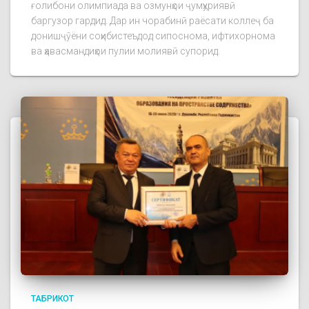
ғолибони олимпиада ва озмунҳои ҷумҳуриявӣ
баргузор гардид. Дар ин чорабинӣ раёсати коллеҷ ба
донишҷӯёни соҳибистеъдод сипоснома, ифтихорнома
ва ҳавасмандиҳои пулии молиявӣ супорид.
ТАБРИКОТ