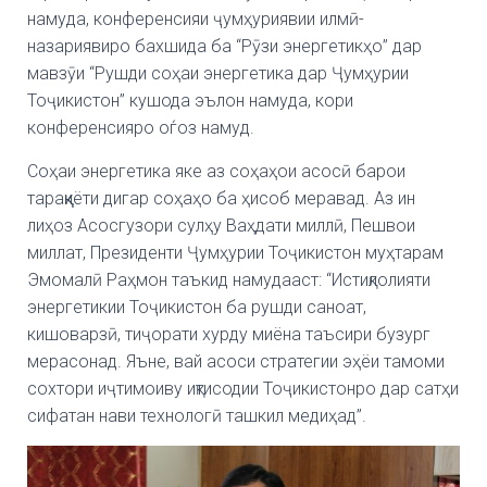
намуда, конференсияи ҷумҳуриявии илмӣ-
назариявиро бахшида ба “Рӯзи энергетикҳо” дар
мавзӯи “Рушди соҳаи энергетика дар Ҷумҳурии
Тоҷикистон” кушода эълон намуда, кори
конференсияро оѓоз намуд.
Соҳаи энергетика яке аз соҳаҳои асосӣ барои
тараққиёти дигар соҳаҳо ба ҳисоб меравад. Аз ин
лиҳоз Асосгузори сулҳу Ваҳдати миллӣ, Пешвои
миллат, Президенти Ҷумҳурии Тоҷикистон муҳтарам
Эмомалӣ Раҳмон таъкид намудааст: “Истиқлолияти
энергетикии Тоҷикистон ба рушди саноат,
кишоварзӣ, тиҷорати хурду миёна таъсири бузург
мерасонад. Яъне, вай асоси стратегии эҳёи тамоми
сохтори иҷтимоиву иқтисодии Тоҷикистонро дар сатҳи
сифатан нави технологӣ ташкил медиҳад”.