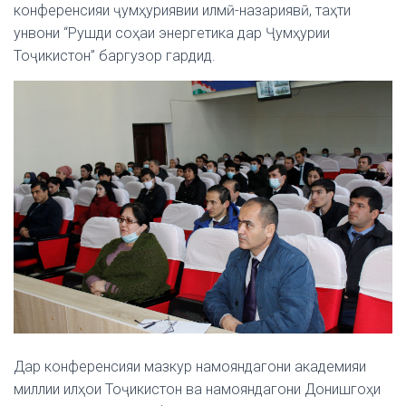
конференсияи ҷумҳуриявии илмӣ-назариявӣ, таҳти
унвони “Рушди соҳаи энергетика дар Ҷумҳурии
Тоҷикистон” баргузор гардид.
Дар конференсияи мазкур намояндагони академияи
миллии илҳои Тоҷикистон ва намояндагони Донишгоҳи