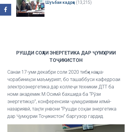
Шуъбаи кадрҳо
(13,215)
РУШДИ СОҲАИ ЭНЕРГЕТИКА ДАР ҶУМҲУРИИ
ТОҶИКИСТОН
Санаи 17-уми декабри соли 2020 тибқи нақша-
чорабиниҳои маъмурият, бо ташаббуси кафедроаи
электроэнергетика дар коллеҷи техникии ДТТ ба
номи академик М.Осимӣ бахшида ба “Рӯзи
энергетикҳо”, конференсияи ҷумҳуриявии илмӣ-
назариявӣ, таҳти унвони “Рушди соҳаи энергетика
дар Ҷумҳурии Тоҷикистон” баргузор гардид.