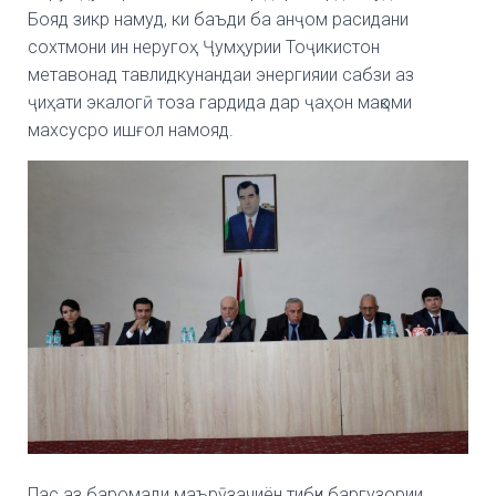
Бояд зикр намуд, ки баъди ба анҷом расидани
сохтмони ин неругоҳ Ҷумҳурии Тоҷикистон
метавонад тавлидкунандаи энергияии сабзи аз
ҷиҳати экалогӣ тоза гардида дар ҷаҳон мақоми
махсусро ишғол намояд.
Пас аз баромади маърӯзачиён тибқи баргузории