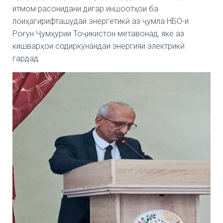
итмом расонидани дигар иншоотҳои ба
лоиҳагирифташудаи энергетикӣ аз ҷумла НБО-и
Роғун Ҷумҳурии Тоҷикистон метавонад, яке аз
кишварҳои содиркунандаи энергияи электрикӣ
гардад.