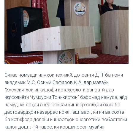
Сипас номзади илмҳои техникӣ, дотсенти ДТТ ба номи
академик М.С. Осимӣ Сафаров Қ.А. дар мавзӯи
“Хусусиятҳои инкишофи истеҳсолоти саноатӣ дар
иқтисодиёти Ҷумҳурии Тоҷикистон” баромад намуда, қайд
намуд, ки соҳаи энергетикаи кишвар солҳои охир ба
дастовардҳои назаррас ноил гаштааст, ки ин аз сохта
ба истифода додани иншоотҳои энергетикӣ вобастагии
калон дошт. Чӣ тавре, ки коршиносон муайян