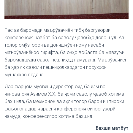
Пас аз баромади маърӯзачиён тибқи баргузории
конференсия навбат ба саволу ҷавобҳо дода шуд. Аз
толор омӯзгорон ва донишҷӯён ному насаби
маърӯзачиёнро гирифта, ба онҳо вобаста ба мавзуъи
баромадшуда савол пешниҳод намуданд. Маърӯзачиён
ба ҳар як саволи пешниҳодкардагон посухҳои
мушаххас доданд.
Дар фарҷом муовини директор оид ба илм ва
инноватсия Азимов Х.Ҳ. ба қисми саволу ҷавоб хотима
бахшида, ба меҳмонон ва аҳли толор барои иштироки
фаъолона дар ҷараёни конференсия сипосгузорӣ
намуда, конференсияро хотима бахшид.
Бахши матбут