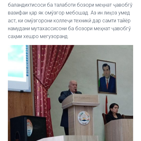
баландихтисоси ба талаботи бозори меҳнат ҷавобгӯ
вазифаи ҳар як омӯзгор мебошад. Аз ин лиҳоз умед
аст, ки омӯзгорони коллеҷи техникӣ дар самти тайёр
намудани мутахассисони ба бозори меҳнат ҷавобгӯ
саҳми хешро мегузоранд.