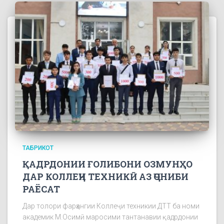
ТАБРИКОТ
ҚАДРДОНИИ ҒОЛИБОНИ ОЗМУНҲО
ДАР КОЛЛЕҶИ ТЕХНИКӢ АЗ ҶОНИБИ
РАЁСАТ
Дар толори фарҳангии Коллеҷи техникии ДТТ ба номи
академик М.Осимӣ маросими тантанавии қадрдонии