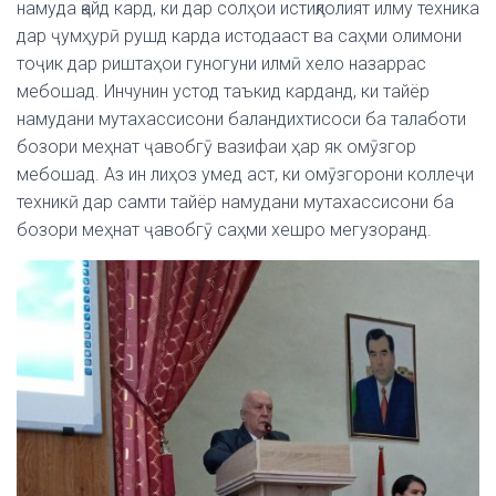
намуда қайд кард, ки дар солҳои истиқлолият илму техника
дар ҷумҳурӣ рушд карда истодааст ва саҳми олимони
тоҷик дар риштаҳои гуногуни илмӣ хело назаррас
мебошад. Инчунин устод таъкид карданд, ки тайёр
намудани мутахассисони баландихтисоси ба талаботи
бозори меҳнат ҷавобгӯ вазифаи ҳар як омӯзгор
мебошад. Аз ин лиҳоз умед аст, ки омӯзгорони коллеҷи
техникӣ дар самти тайёр намудани мутахассисони ба
бозори меҳнат ҷавобгӯ саҳми хешро мегузоранд.