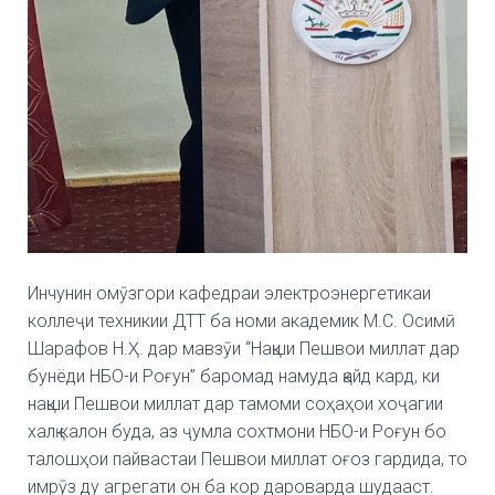
Инчунин омӯзгори кафедраи электроэнергетикаи
коллеҷи техникии ДТТ ба номи академик М.С. Осимӣ
Шарафов Н.Ҳ. дар мавзӯи “Нақши Пешвои миллат дар
бунёди НБО-и Роғун” баромад намуда қайд кард, ки
нақши Пешвои миллат дар тамоми соҳаҳои хоҷагии
халқ калон буда, аз ҷумла сохтмони НБО-и Роғун бо
талошҳои пайвастаи Пешвои миллат оғоз гардида, то
имрӯз ду агрегати он ба кор дароварда шудааст.