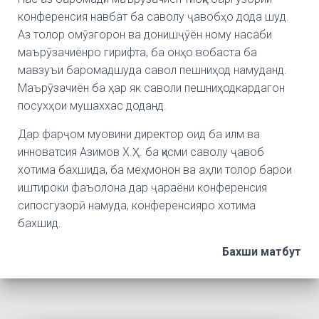
конференсия навбат ба саволу ҷавобҳо дода шуд.
Аз толор омӯзгорон ва донишҷӯён ному насаби
маърӯзачиёнро гирифта, ба онҳо вобаста ба
мавзуъи баромадшуда савол пешниҳод намуданд.
Маърӯзачиён ба ҳар як саволи пешниҳодкардагон
посухҳои мушаххас доданд.
Дар фарҷом муовини директор оид ба илм ва
инноватсия Азимов Х.Ҳ. ба қисми саволу ҷавоб
хотима бахшида, ба меҳмонон ва аҳли толор барои
иштироки фаъолона дар ҷараёни конференсия
сипосгузорӣ намуда, конференсияро хотима
бахшид.
Бахши матбут