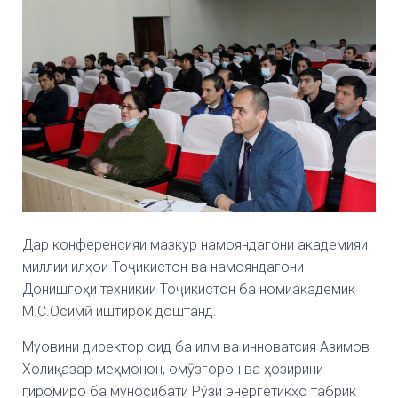
Дар конференсияи мазкур намояндагони академияи
миллии илҳои Тоҷикистон ва намояндагони
Донишгоҳи техникии Тоҷикистон ба номиакадемик
М.С.Осимӣ иштирок доштанд.
Муовини директор оид ба илм ва инноватсия Азимов
Холиқназар меҳмонон, омӯзгорон ва ҳозирини
гиромиро ба муносибати Рӯзи энергетикҳо табрик