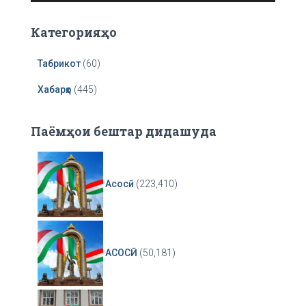
e
r
Категорияҳо
Табрикот
(60)
Хабарҳо
(445)
Паёмҳои бештар дидашуда
Асосӣ
(223,410)
АСОСӢ
(50,181)