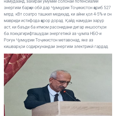
намудаанд, захираи умумии солонаи потенсиалии
энергияи барқии обӣ дар Ҷумҳурии Тоҷикистон қариб 527
млрд. кВт соатро ташкил медиҳад, ки айни ҳол 4-5%-и он
мавриди истифода қарор дорад. Қайд намудан зарур
аст, ки баъди ба итмом расонидани дигар иншоотҳои
ба лоиҳагирифташудаи энергетикӣ аз ҷумла НБО-и
Роғун Ҷумҳурии Тоҷикистон метавонад, яке аз
кишварҳои содиркунандаи энергияи электрикӣ гардад.