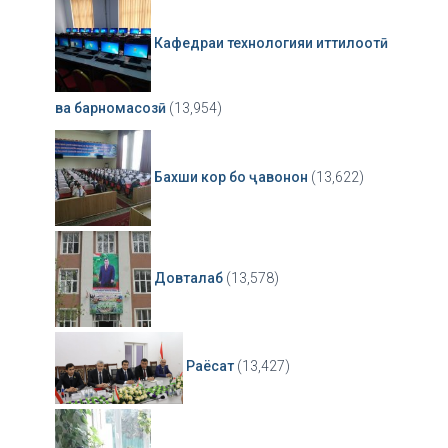
Кафедраи технологияи иттилоотӣ
ва барномасозӣ
(13,954)
Бахши кор бо ҷавонон
(13,622)
Довталаб
(13,578)
Раёсат
(13,427)