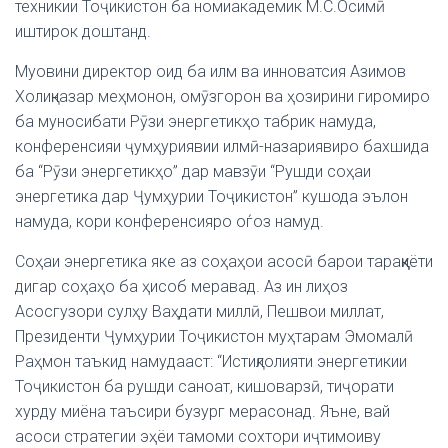
техникии Тоҷикистон ба номиакадемик М.С.Осимӣ
иштирок доштанд.
Муовини директор оид ба илм ва инноватсия Азимов
Холиқназар меҳмонон, омӯзгорон ва ҳозирини гиромиро
ба муносибати Рӯзи энергетикҳо табрик намуда,
конференсияи ҷумҳуриявии илмӣ-назариявиро бахшида
ба “Рӯзи энергетикҳо” дар мавзӯи “Рушди соҳаи
энергетика дар Ҷумҳурии Тоҷикистон” кушода эълон
намуда, кори конференсияро оѓоз намуд.
Соҳаи энергетика яке аз соҳаҳои асосӣ барои тараққиёти
дигар соҳаҳо ба ҳисоб меравад. Аз ин лиҳоз
Асосгузори сулҳу Ваҳдати миллӣ, Пешвои миллат,
Президенти Ҷумҳурии Тоҷикистон муҳтарам Эмомалӣ
Раҳмон таъкид намудааст: “Истиқлолияти энергетикии
Тоҷикистон ба рушди саноат, кишоварзӣ, тиҷорати
хурду миёна таъсири бузург мерасонад. Яъне, вай
асоси стратегии эҳёи тамоми сохтори иҷтимоиву