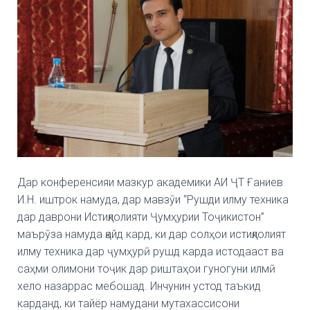
Дар конференсияи мазкур академики АИ ҶТ Ғаниев
И.Н. иштрок намуда, дар мавзӯи “Рушди илму техника
дар даврони Истиқлолияти Ҷумҳурии Тоҷикистон”
маърӯза намуда қайд кард, ки дар солҳои истиқлолият
илму техника дар ҷумҳурӣ рушд карда истодааст ва
саҳми олимони тоҷик дар риштаҳои гуногуни илмӣ
хело назаррас мебошад. Инчунин устод таъкид
карданд, ки тайёр намудани мутахассисони