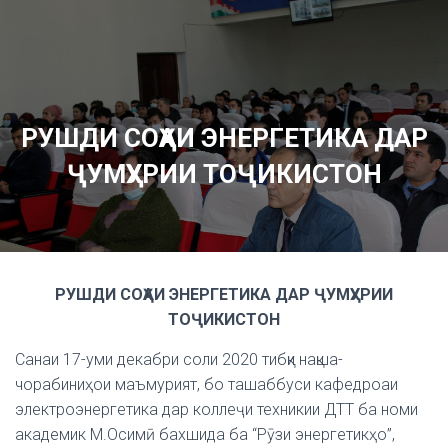
РУШДИ СОҲАИ ЭНЕРГЕТИКА ДАР
ҶУМҲУРИИ ТОҶИКИСТОН
РУШДИ СОҲАИ ЭНЕРГЕТИКА ДАР ҶУМҲУРИИ
ТОҶИКИСТОН
Санаи 17-уми декабри соли 2020 тибқи нақша-
чорабиниҳои маъмурият, бо ташаббуси кафедроаи
электроэнергетика дар коллеҷи техникии ДТТ ба номи
академик М.Осимӣ бахшида ба “Рӯзи энергетикҳо”,