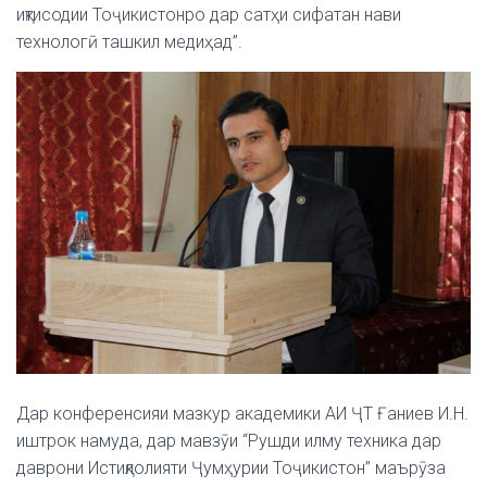
иқтисодии Тоҷикистонро дар сатҳи сифатан нави
технологӣ ташкил медиҳад”.
Дар конференсияи мазкур академики АИ ҶТ Ғаниев И.Н.
иштрок намуда, дар мавзӯи “Рушди илму техника дар
даврони Истиқлолияти Ҷумҳурии Тоҷикистон” маърӯза