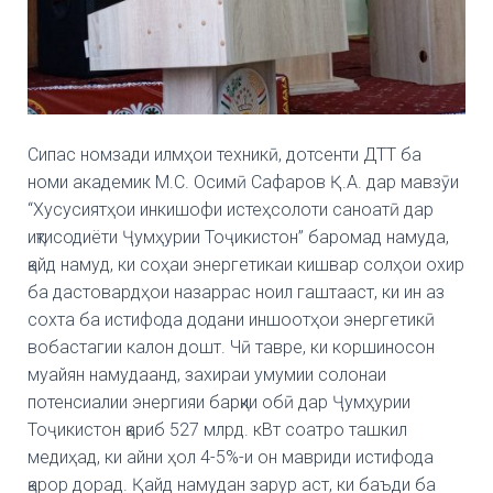
Сипас номзади илмҳои техникӣ, дотсенти ДТТ ба
номи академик М.С. Осимӣ Сафаров Қ.А. дар мавзӯи
“Хусусиятҳои инкишофи истеҳсолоти саноатӣ дар
иқтисодиёти Ҷумҳурии Тоҷикистон” баромад намуда,
қайд намуд, ки соҳаи энергетикаи кишвар солҳои охир
ба дастовардҳои назаррас ноил гаштааст, ки ин аз
сохта ба истифода додани иншоотҳои энергетикӣ
вобастагии калон дошт. Чӣ тавре, ки коршиносон
муайян намудаанд, захираи умумии солонаи
потенсиалии энергияи барқии обӣ дар Ҷумҳурии
Тоҷикистон қариб 527 млрд. кВт соатро ташкил
медиҳад, ки айни ҳол 4-5%-и он мавриди истифода
қарор дорад. Қайд намудан зарур аст, ки баъди ба