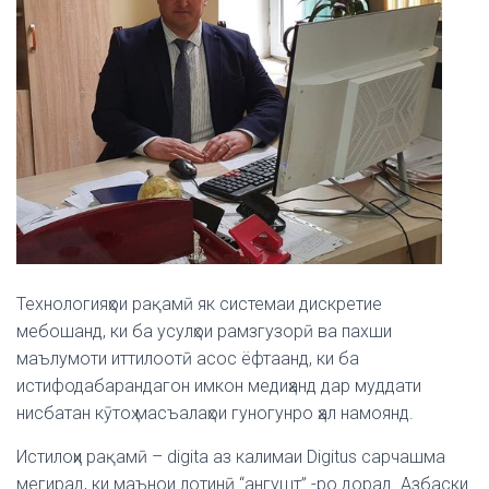
Технологияҳои рақамӣ як системаи дискретие
мебошанд, ки ба усулҳои рамзгузорӣ ва пахши
маълумоти иттилоотӣ асос ёфтаанд, ки ба
истифодабарандагон имкон медиҳанд дар муддати
нисбатан кӯтоҳ масъалаҳои гуногунро ҳал намоянд.
Истилоҳи рақамӣ – digita аз калимаи Digitus сарчашма
мегирад, ки маънои лотинӣ “ангушт” -ро дорад. Азбаски