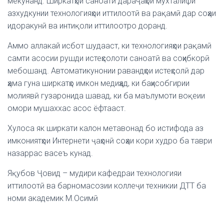
мекунанд. Ширкатҳои саноатӣ дараҷаҳои мухталифи
азхудкунии технологияҳои иттилоотӣ ва рақамӣ дар соҳаи
идоракунӣ ва интиқоли иттилоотро доранд.
Аммо аллакай исбот шудааст, ки технологияҳои рақамӣ
самти асосии рушди истеҳсолоти саноатӣ ва соҳибкорӣ
мебошанд. Автоматикунонии равандҳои истеҳсолӣ дар
ҳама гуна ширкатҳо имкон медиҳад, ки баҳисобгирии
молиявӣ гузаронида шавад, ки ба маълумоти воқеии
омори мушаххас асос ёфтааст.
Хулоса як ширкати калон метавонад бо истифода аз
имкониятҳои Интернети ҷаҳонӣ соҳаи кори худро ба таври
назаррас васеъ кунад.
Яқубов Ҷовид – мудири кафедраи технологияи
иттилоотӣ ва барномасозии коллеҷи техникии ДТТ ба
номи академик М.Осимӣ