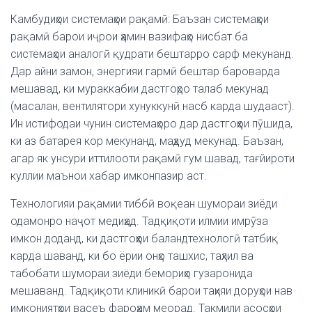
Камбудиҳои системаҳои рақамӣ: Баъзан системаҳои
рақамӣ барои иҷрои ҳамин вазифаҳо нисбат ба
системаҳои аналогӣ қудрати бештарро сарф мекунанд.
Дар айни замон, энергияи гармӣ бештар бароварда
мешавад, ки мураккабии дастгоҳро талаб мекунад
(масалан, вентилятори хунуккунӣ насб карда шудааст).
Ин истифодаи чунин системаҳоро дар дастгоҳҳои пӯшида,
ки аз батарея кор мекунанд, маҳдуд мекунад. Баъзан,
агар як унсури иттилооти рақамӣ гум шавад, тағйироти
куллии маънои хабар имконпазир аст.
Технологияи рақамии тиббӣ воқеан шумораи зиёди
одамонро наҷот медиҳад. Тадқиқоти илмии имрӯза
имкон доданд, ки дастгоҳҳои баландтехнологӣ татбиқ
карда шаванд, ки бо ёрии онҳо ташхис, таҳлил ва
табобати шумораи зиёди бемориҳо гузаронида
мешаванд. Тадқиқоти клиникӣ барои таҳияи доруҳои нав
имкониятҳои васеъ фароҳам меорад. Такмили асосҳои