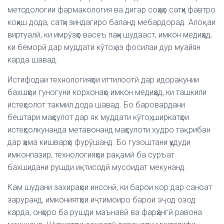
методологии фармакология ва дигар соҳаҳо сатҳи фавтро
коҳиш дода, сатҳи зиндагиро баланд мебардорад. Алоқаи
виртуалӣ, ки имрӯзҳо васеъ паҳн шудааст, имкон медиҳад,
ки беморӣ дар муддати кӯтоҳ аз фосилаи дур муайян
карда шавад.
Истифодаи технологияҳои иттилоотӣ дар идоракунии
бахшҳои гуногуни корхонаҳо имкон медиҳад, ки ташкили
истеҳсолот такмил дода шавад. Бо баровардани
бештари маҳсулот дар як муддати кӯтоҳ, ширкатҳои
истеҳсолкунанда метавонанд маҳсулоти худро тақрибан
дар ҳама кишварҳо фурӯшанд. Бо гузоштани ҳудуди
имконпазир, технологияҳои рақамӣ ба суръат
бахшидани рушди иқтисодӣ мусоидат мекунанд.
Кам шудани захираҳои инсонӣ, ки барои кор дар саноат
заруранд, имкониятҳои иҷтимоиро барои эҷод озод
карда, онҳоро ба рушди маънавӣ ва фарҳангӣ равона