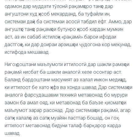
одамон дар муддати тӯлонӣ рақамҳоро танҳо дар
ангуштони худ ҳисоб мекарданд, ба туфайли ин,
системаи даҳӣ ба системаи асосӣ табдил ёфт. Аммо, дар
ангуштҳо танҳо рақамҳои бутунро ҳисоб кардан мумкин
аст, аз ин сабаб истилоҳи «рақамӣ» барои ифодаи
дастгоҳе, ки дар доираи арзишҳои ҷудогона кор мекунад,
истифода мешавад.
Нигоҳ доштани маълумоти иттилоотӣ дар шакли рамзҳои
рақамӣ нисбат ба шакли аналогӣ хеле осонтар аст.
Баланд бардоштани масуният аз халал имкон медиҳад,
ки иттилоот бе хато ҳифз ва хонда шавад.Дар системаҳои
аналогӣ фарсудашавии техникӣ метавонад бо мурури
замон ба амал ояд, ки метавонад ба баъзе қисматҳои
маълумот зарар расонад. Дар системаҳои рақамӣ, агар
сатҳи халалҳо аз сатҳи муайян пасттар бошад, он гоҳ
иттилоот метавонад бидуни талаф барқарор карда
шавад.