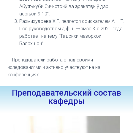
Абуяъкуби Сичистонӣ ва ҳаракатҳои ӯ дар
асрњои 9-10”.
Рахмихудоева Х.Г. является соискателем АННТ.
Под руководством д.ф.н. Њамза К с 2021 года
работает на тему “Таърихи мазорхои
Бадахшон”.
Преподаватели работаю над своими
иследованиями и активно участвуют на на
конференциях.
Преподавательский состав
кафедры