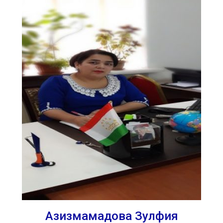
Азизмамадова Зулфия