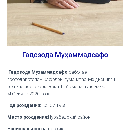
Гадозода Муҳаммадсафо
Гадозода Му
х
аммадсафо
работает
преподавателем кафедры гуманитарных дисциплин
технического колледжа ТТУ имени академика
М.Осимї с 2020 года.
Год рождения:
02.07.1958
Место рождения:
Нурабадский район
Национальность:
таджик