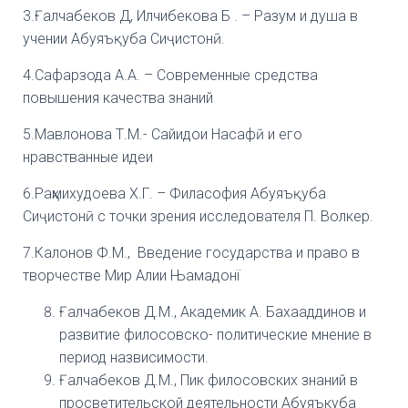
3.Ғалчабеков Д, Илчибекова Б . – Разум и душа в
учении Абуяъқуба Сиҷистонӣ.
4.Сафарзода А.А. – Современные средства
повышения качества знаний
5.Мавлонова Т.М.- Сайидои Насафӣ и его
нравстванные идеи
6.Раҳмихудоева Х.Г. – Филасофия Абуяъқуба
Сиҷистонӣ с точки зрения исследователя П. Волкер.
7.Калонов Ф.М., Введение государства и право в
творчестве Мир Алии Њамадонї
Ғалчабеков Д.М., Академик А. Бахааддинов и
развитие филосовско- политические мнение в
период назвисимости.
Ғалчабеков Д.М., Пик филосовских знаний в
просветительской деятельности Абуяъкуба