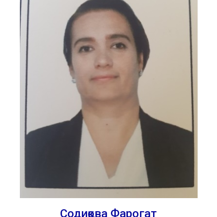
Содиқова Фарогат