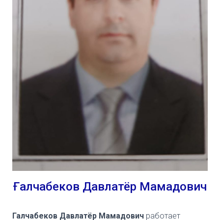
Ғалчабеков Давлатёр Мамадович
Галчабеков Давлатёр Мамадович
работает