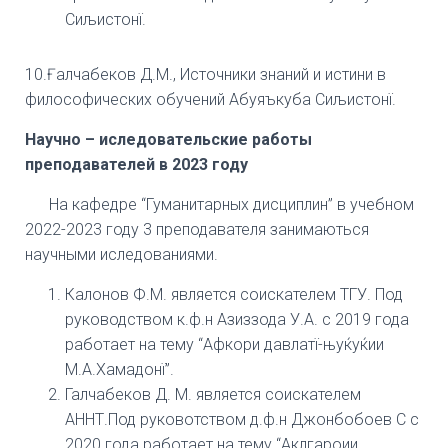
Сиљистонї.
10.Ғалчабеков Д.М., Источники знаний и истини в
философических обучений Абуяъкуба Сиљистонї.
Научно – иследовательские работы
преподавателей в 2023 году
На кафедре “Гуманитарных дисциплин” в учебном
2022-2023 году 3 преподавателя занимаються
научными иследованиями.
Калонов Ф.М. является соискателем ТГУ. Под
руководством к.ф.н Азиззода У.А. с 2019 года
работает на тему “Афкори давлатї-њуќуќии
М.А.Хамадонї”.
Галчабеков Д. М. является соискателем
АННТ.Под руковотством д.ф.н Джонбобоев С с
2020 года работает на тему “Аклгароии