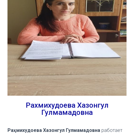
Рахмихудоева Хазонгул
Гулмамадовна
Раҳмихудоева Хазонгул Гулмамадовна
работает