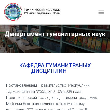
T
O
G
G
Департамент гуманитарных наук
L
E
N
A
V
I
G
КАФЕДРА ГУМАНИТРАНЫХ
A
ДИСЦИПЛИН
T
I
O
Постановлением Правительство Республики
N
Таджикистан за №555 от 01.09.2009 года
Политехнический колледж ДТТ имени академика
М.Осими был присоединён к Техническому
колледжу ДТТ имени академик М.Осими. В