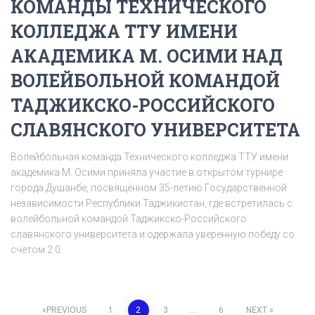
КОМАНДЫ ТЕХНИЧЕСКОГО
КОЛЛЕДЖА ТТУ ИМЕНИ
АКАДЕМИКА М. ОСИМИ НАД
ВОЛЕЙБОЛЬНОЙ КОМАНДОЙ
ТАДЖИКСКО-РОССИЙСКОГО
СЛАВЯНСКОГО УНИВЕРСИТЕТА
Волейбольная команда Технического колледжа ТТУ имени
академика М. Осими приняла участие в открытом турнире
города Душанбе, посвящённом 35-летию Государственной
независимости Республики Таджикистан, где встретилась с
волейбольной командой Таджикско-Российского
славянского университета и одержала уверенную победу со
счётом 2:0.
Posts
PREVIOUS
1
2
3
…
6
NEXT