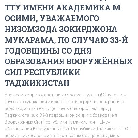
ТТУ ИМЕНИ АКАДЕМИКА М.
ОСИМИ, УВАЖАЕМОГО
НИЗОМЗОДА ЗОКИРДЖОНА
МУКАРАМА, ПО СЛУЧАЮ 33-Й
ГОДОВЩИНЫ СО ДНЯ
ОБРАЗОВАНИЯ ВООРУЖЁННЫХ
СИЛ РЕСПУБЛИКИ
ТАДЖИКИСТАН
Уважаемые преподаватели и дорогие студенты! С чувством
глубокого уважения и искренности сердечно поздравляю
всех вас, а в вашем лице – весь благородный народ
Таджикистана, с 33-й годовщиной со дня образования
Вооружённых Сил Республики Таджикистан — Днём
образования Вооружённых Сил Республики Таджикистан. От
всей души желаю вам успехов, крепкого здоровья, мира