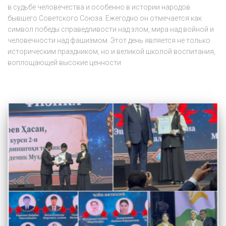
в судьбе человечества и особенно в истории народов
бывшего Советского Союза. Ежегодно он отмечается как
символ победы справедливости над злом, мира над войной и
человечности над фашизмом. Этот день является не только
историческим праздником, но и великой школой воспитания,
воплощающей высокие ценности