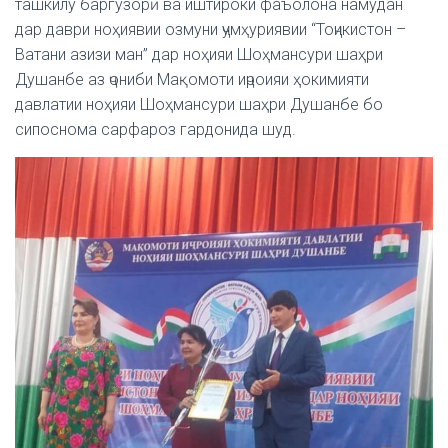
ташкилу баргузорӣ ва иштироки фаъолона намудан
дар даври ноҳиявии озмуни ҷумҳуриявии “Тоҷикистон –
Ватани азизи ман” дар ноҳияи Шоҳмансури шаҳри
Душанбе аз ҷониби Мақомоти иҷроияи ҳокимияти
давлатии ноҳияи Шоҳмансури шаҳри Душанбе бо
сипоснома сарфароз гардонида шуд.